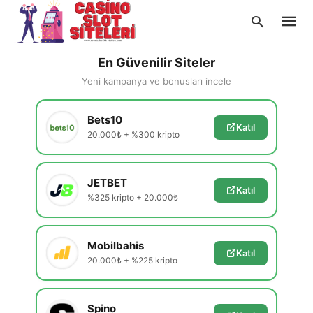
En Güvenilir Siteler
Yeni kampanya ve bonusları incele
Type
Bets10
your
Katıl
searc
20.000₺ + %300 kripto
query
and
hit
enter:
JETBET
Katıl
%325 kripto + 20.000₺
Mobilbahis
Katıl
20.000₺ + %225 kripto
Spino