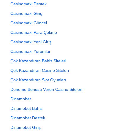
Casinomaxi Destek
Casinomaxi Giriş
Casinomaxi Güncel
Casinomaxi Para Çekme
Casinomaxi Yeni Giriş
Casinomaxi Yorumlar
Çok Kazandıran Bahis Siteleri
Çok Kazandıran Casino Siteleri
Çok Kazandıran Slot Oyunları
Deneme Bonusu Veren Casino Siteleri
Dinamobet
Dinamobet Bahis
Dinamobet Destek
Dinamobet Giriş