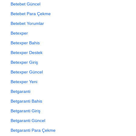
Betebet Güncel
Betebet Para Çekme
Betebet Yorumlar
Betexper
Betexper Bahis
Betexper Destek
Betexper Giriş
Betexper Güncel
Betexper Yeni
Betgaranti
Betgaranti Bahis
Betgaranti Giriş
Betgaranti Güncel
Betgaranti Para Çekme