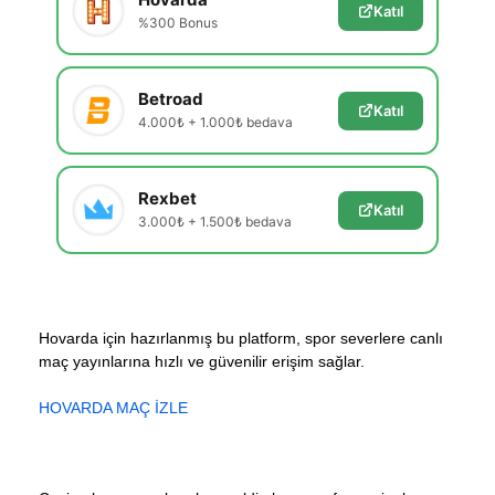
Katıl
%300 Bonus
Betroad
Katıl
4.000₺ + 1.000₺ bedava
Rexbet
Katıl
3.000₺ + 1.500₺ bedava
Hovarda için hazırlanmış bu platform, spor severlere canlı
maç yayınlarına hızlı ve güvenilir erişim sağlar.
HOVARDA MAÇ İZLE