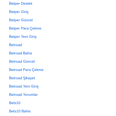
Betper Destek
Betper Giriş
Betper Güncel
Betper Para Çekme
Betper Yeni Giriş
Betroad
Betroad Bahis
Betroad Güncel
Betroad Para Çekme
Betroad Şikayet
Betroad Yeni Giriş
Betroad Yorumlar
Bets10
Bets10 Bahis