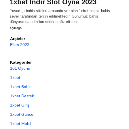
1xbet İndir Slot Oyna 2023
Yasadışı bahis siteleri arasında yer alan 1xbet birçok bahis
sever tarafından tercih edilmektedir. Günümüz bahis
dünyasında adından sıklıkla söz ettiren…
4 yıl ago
Arşivler
Ekim 2022
Kategoriler
101 Oyunu
1xbet
1xbet Bahis
1xbet Destek
1xbet Giriş
1xbet Güncel
1xbet Mobil