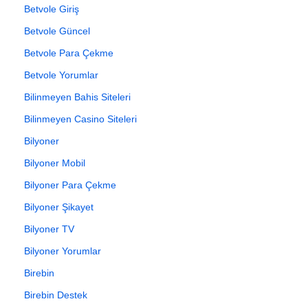
Betvole Giriş
Betvole Güncel
Betvole Para Çekme
Betvole Yorumlar
Bilinmeyen Bahis Siteleri
Bilinmeyen Casino Siteleri
Bilyoner
Bilyoner Mobil
Bilyoner Para Çekme
Bilyoner Şikayet
Bilyoner TV
Bilyoner Yorumlar
Birebin
Birebin Destek