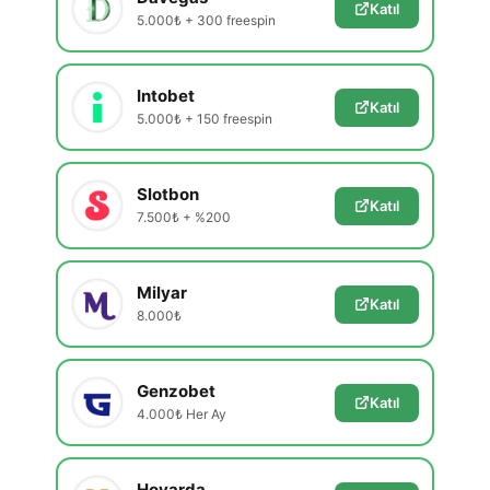
Katıl
5.000₺ + 300 freespin
Intobet
Katıl
5.000₺ + 150 freespin
Slotbon
Katıl
7.500₺ + %200
Milyar
Katıl
8.000₺
Genzobet
Katıl
4.000₺ Her Ay
Hovarda