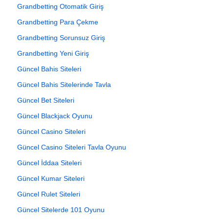
Grandbetting Otomatik Giriş
Grandbetting Para Çekme
Grandbetting Sorunsuz Giriş
Grandbetting Yeni Giriş
Güncel Bahis Siteleri
Güncel Bahis Sitelerinde Tavla
Güncel Bet Siteleri
Güncel Blackjack Oyunu
Güncel Casino Siteleri
Güncel Casino Siteleri Tavla Oyunu
Güncel İddaa Siteleri
Güncel Kumar Siteleri
Güncel Rulet Siteleri
Güncel Sitelerde 101 Oyunu