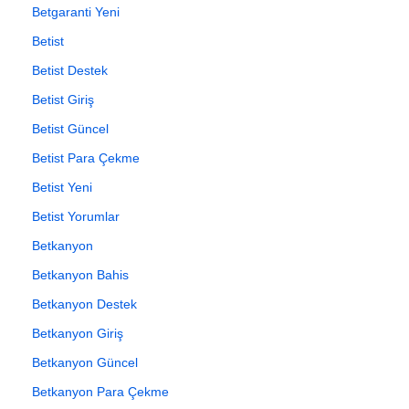
Betgaranti Yeni
Betist
Betist Destek
Betist Giriş
Betist Güncel
Betist Para Çekme
Betist Yeni
Betist Yorumlar
Betkanyon
Betkanyon Bahis
Betkanyon Destek
Betkanyon Giriş
Betkanyon Güncel
Betkanyon Para Çekme