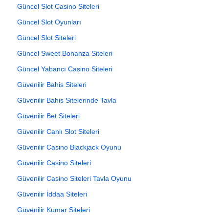
Güncel Slot Casino Siteleri
Güncel Slot Oyunları
Güncel Slot Siteleri
Güncel Sweet Bonanza Siteleri
Güncel Yabancı Casino Siteleri
Güvenilir Bahis Siteleri
Güvenilir Bahis Sitelerinde Tavla
Güvenilir Bet Siteleri
Güvenilir Canlı Slot Siteleri
Güvenilir Casino Blackjack Oyunu
Güvenilir Casino Siteleri
Güvenilir Casino Siteleri Tavla Oyunu
Güvenilir İddaa Siteleri
Güvenilir Kumar Siteleri