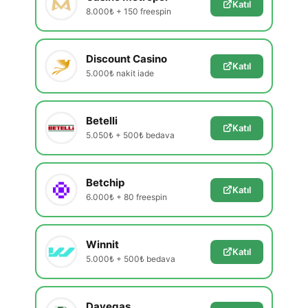
Katıl
8.000₺ + 150 freespin
Discount Casino
Katıl
5.000₺ nakit iade
Betelli
Katıl
5.050₺ + 500₺ bedava
Betchip
Katıl
6.000₺ + 80 freespin
Winnit
Katıl
5.000₺ + 500₺ bedava
Davegas