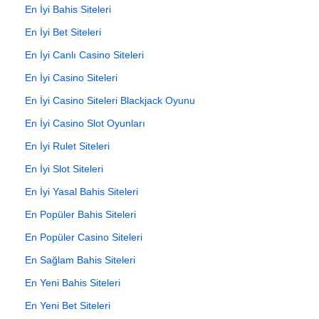
En İyi Bahis Siteleri
En İyi Bet Siteleri
En İyi Canlı Casino Siteleri
En İyi Casino Siteleri
En İyi Casino Siteleri Blackjack Oyunu
En İyi Casino Slot Oyunları
En İyi Rulet Siteleri
En İyi Slot Siteleri
En İyi Yasal Bahis Siteleri
En Popüler Bahis Siteleri
En Popüler Casino Siteleri
En Sağlam Bahis Siteleri
En Yeni Bahis Siteleri
En Yeni Bet Siteleri