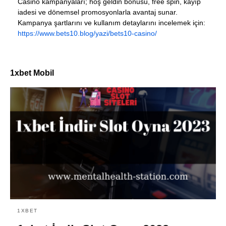
Casino kampanyaları; hoş geldin bonusu, free spin, kayıp
iadesi ve dönemsel promosyonlarla avantaj sunar.
Kampanya şartlarını ve kullanım detaylarını incelemek için:
https://www.bets10.blog/yazi/bets10-casino/
1xbet Mobil
1XBET