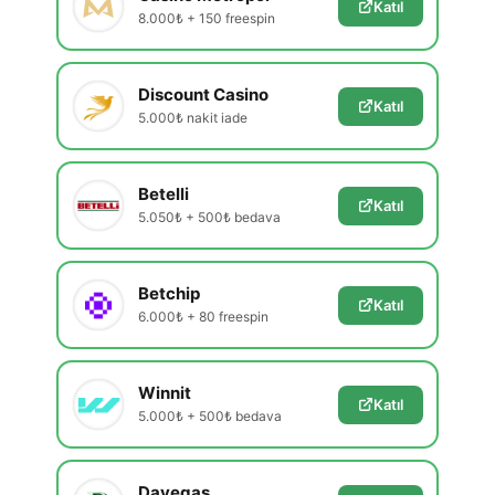
Katıl
8.000₺ + 150 freespin
Discount Casino
Katıl
5.000₺ nakit iade
Betelli
Katıl
5.050₺ + 500₺ bedava
Betchip
Katıl
6.000₺ + 80 freespin
Winnit
Katıl
5.000₺ + 500₺ bedava
Davegas