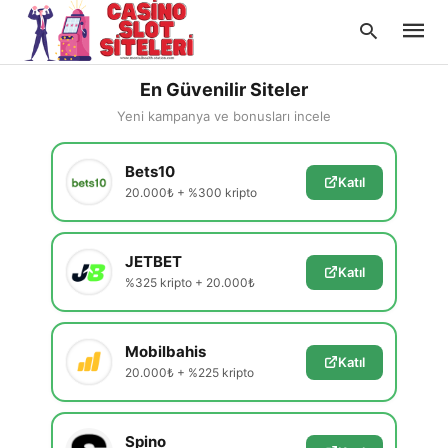
En Güvenilir Siteler
Yeni kampanya ve bonusları incele
Type
Bets10
your
Katıl
searc
20.000₺ + %300 kripto
query
and
hit
enter:
JETBET
Katıl
%325 kripto + 20.000₺
Mobilbahis
Katıl
20.000₺ + %225 kripto
Spino