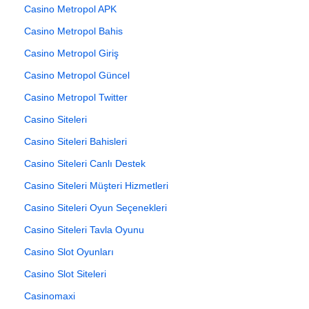
Casino Metropol APK
Casino Metropol Bahis
Casino Metropol Giriş
Casino Metropol Güncel
Casino Metropol Twitter
Casino Siteleri
Casino Siteleri Bahisleri
Casino Siteleri Canlı Destek
Casino Siteleri Müşteri Hizmetleri
Casino Siteleri Oyun Seçenekleri
Casino Siteleri Tavla Oyunu
Casino Slot Oyunları
Casino Slot Siteleri
Casinomaxi