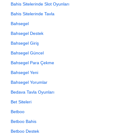
Bahis Sitelerinde Slot Oyunları
Bahis Sitelerinde Tavla
Bahsegel
Bahsegel Destek
Bahsegel Giriş
Bahsegel Güncel
Bahsegel Para Çekme
Bahsegel Yeni
Bahsegel Yorumlar
Bedava Tavla Oyunları
Bet Siteleri
Betboo
Betboo Bahis
Betboo Destek