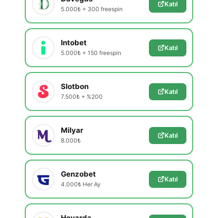
Katıl
5.000₺ + 300 freespin
Intobet
Katıl
5.000₺ + 150 freespin
Slotbon
Katıl
7.500₺ + %200
Milyar
Katıl
8.000₺
Genzobet
Katıl
4.000₺ Her Ay
Hovarda