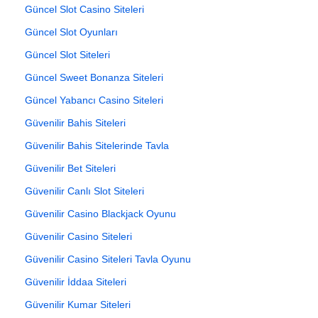
Güncel Slot Casino Siteleri
Güncel Slot Oyunları
Güncel Slot Siteleri
Güncel Sweet Bonanza Siteleri
Güncel Yabancı Casino Siteleri
Güvenilir Bahis Siteleri
Güvenilir Bahis Sitelerinde Tavla
Güvenilir Bet Siteleri
Güvenilir Canlı Slot Siteleri
Güvenilir Casino Blackjack Oyunu
Güvenilir Casino Siteleri
Güvenilir Casino Siteleri Tavla Oyunu
Güvenilir İddaa Siteleri
Güvenilir Kumar Siteleri