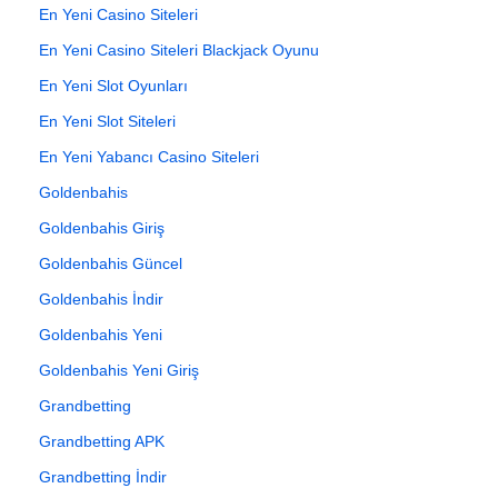
En Yeni Casino Siteleri
En Yeni Casino Siteleri Blackjack Oyunu
En Yeni Slot Oyunları
En Yeni Slot Siteleri
En Yeni Yabancı Casino Siteleri
Goldenbahis
Goldenbahis Giriş
Goldenbahis Güncel
Goldenbahis İndir
Goldenbahis Yeni
Goldenbahis Yeni Giriş
Grandbetting
Grandbetting APK
Grandbetting İndir