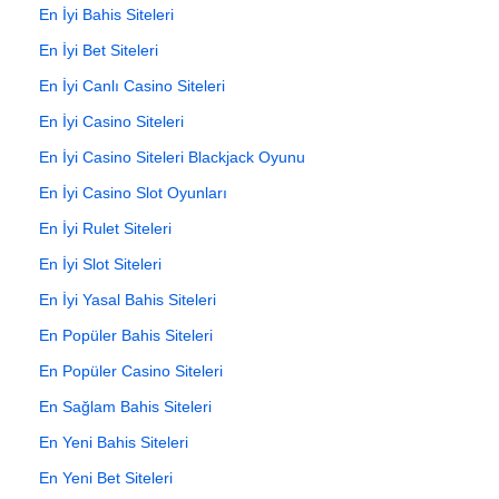
En İyi Bahis Siteleri
En İyi Bet Siteleri
En İyi Canlı Casino Siteleri
En İyi Casino Siteleri
En İyi Casino Siteleri Blackjack Oyunu
En İyi Casino Slot Oyunları
En İyi Rulet Siteleri
En İyi Slot Siteleri
En İyi Yasal Bahis Siteleri
En Popüler Bahis Siteleri
En Popüler Casino Siteleri
En Sağlam Bahis Siteleri
En Yeni Bahis Siteleri
En Yeni Bet Siteleri