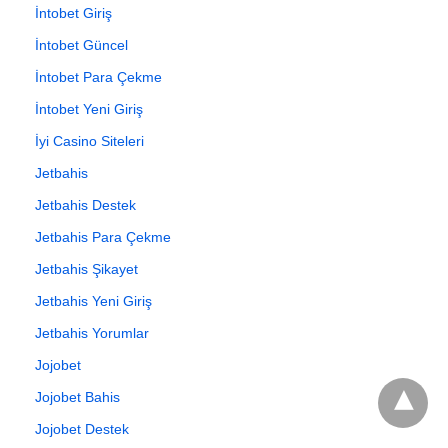
İntobet Giriş
İntobet Güncel
İntobet Para Çekme
İntobet Yeni Giriş
İyi Casino Siteleri
Jetbahis
Jetbahis Destek
Jetbahis Para Çekme
Jetbahis Şikayet
Jetbahis Yeni Giriş
Jetbahis Yorumlar
Jojobet
Jojobet Bahis
Jojobet Destek