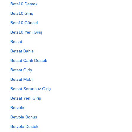
Bets10 Destek
Bets10 Giriş
Bets10 Güncel
Bets10 Yeni Giriş
Betsat
Betsat Bahis
Betsat Canlı Destek
Betsat Giriş
Betsat Mobil
Betsat Sorunsuz Giriş
Betsat Yeni Giriş
Betvole
Betvole Bonus
Betvole Destek