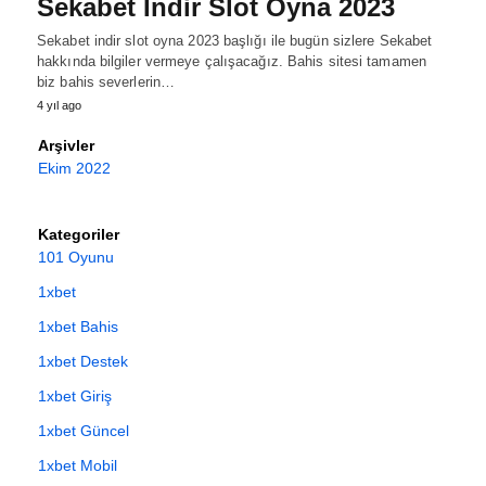
Sekabet İndir Slot Oyna 2023
Sekabet indir slot oyna 2023 başlığı ile bugün sizlere Sekabet
hakkında bilgiler vermeye çalışacağız. Bahis sitesi tamamen
biz bahis severlerin…
4 yıl ago
Arşivler
Ekim 2022
Kategoriler
101 Oyunu
1xbet
1xbet Bahis
1xbet Destek
1xbet Giriş
1xbet Güncel
1xbet Mobil