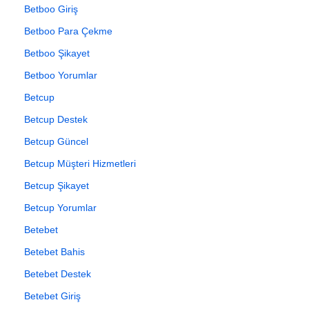
Betboo Giriş
Betboo Para Çekme
Betboo Şikayet
Betboo Yorumlar
Betcup
Betcup Destek
Betcup Güncel
Betcup Müşteri Hizmetleri
Betcup Şikayet
Betcup Yorumlar
Betebet
Betebet Bahis
Betebet Destek
Betebet Giriş