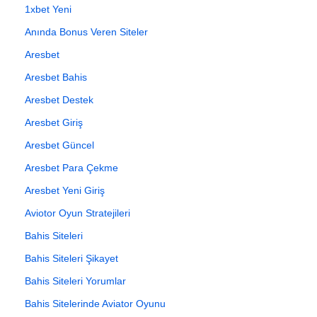
1xbet Yeni
Anında Bonus Veren Siteler
Aresbet
Aresbet Bahis
Aresbet Destek
Aresbet Giriş
Aresbet Güncel
Aresbet Para Çekme
Aresbet Yeni Giriş
Aviotor Oyun Stratejileri
Bahis Siteleri
Bahis Siteleri Şikayet
Bahis Siteleri Yorumlar
Bahis Sitelerinde Aviator Oyunu