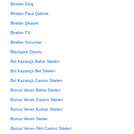
Birebin Giriş
Birebin Para Çekme
Birebin Şikayet
Birebin TV
Birebin Yorumlar
Blackjack Oyunu
Bol Kazançlı Bahis Siteleri
Bol Kazançlı Bet Siteleri
Bol Kazançlı Casino Siteleri
Bonus Veren Bahis Siteleri
Bonus Veren Casino Siteleri
Bonus Veren Kumar Siteleri
Bonus Veren Siteler
Bonus Veren Slot Casino Siteleri