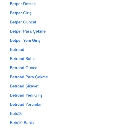
Betper Destek
Betper Giriş
Betper Güncel
Betper Para Çekme
Betper Yeni Giriş
Betroad
Betroad Bahis
Betroad Güncel
Betroad Para Çekme
Betroad Şikayet
Betroad Yeni Giriş
Betroad Yorumlar
Bets10
Bets10 Bahis