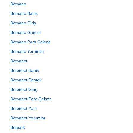
Betnano
Betnano Bahis
Betnano Giriş
Betnano Güncel
Betnano Para Çekme
Betnano Yorumlar
Betonbet
Betonbet Bahis
Betonbet Destek
Betonbet Giriş
Betonbet Para Çekme
Betonbet Yeni
Betonbet Yorumlar
Betpark