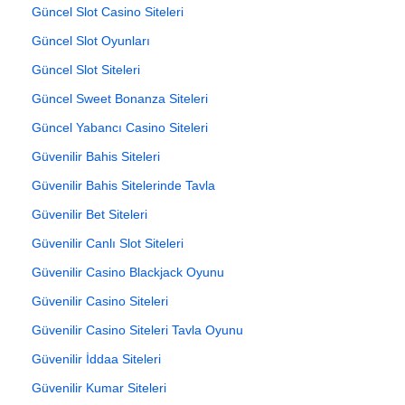
Güncel Slot Casino Siteleri
Güncel Slot Oyunları
Güncel Slot Siteleri
Güncel Sweet Bonanza Siteleri
Güncel Yabancı Casino Siteleri
Güvenilir Bahis Siteleri
Güvenilir Bahis Sitelerinde Tavla
Güvenilir Bet Siteleri
Güvenilir Canlı Slot Siteleri
Güvenilir Casino Blackjack Oyunu
Güvenilir Casino Siteleri
Güvenilir Casino Siteleri Tavla Oyunu
Güvenilir İddaa Siteleri
Güvenilir Kumar Siteleri