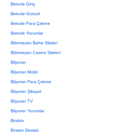
Betvole Giriş
Betvole Güncel
Betvole Para Çekme
Betvole Yorumlar
Bilinmeyen Bahis Siteleri
Bilinmeyen Casino Siteleri
Bilyoner
Bilyoner Mobil
Bilyoner Para Çekme
Bilyoner Şikayet
Bilyoner TV
Bilyoner Yorumlar
Birebin
Birebin Destek