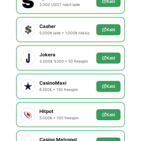
Katıl
2.000 USDT nakit iade
Casher
Katıl
5.000₺ iade + 1.000₺ risksiz
Jokera
Katıl
3.000₺ %200 + 50 freespin
CasinoMaxi
Katıl
6.500₺ + 150 freespin
Hitpot
Katıl
5.000₺ + 100 freespin
Casino Metropol