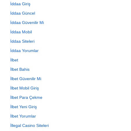
İddaa Giriş
İddaa Güncel
İddaa Güvenilir Mi
İddaa Mobil
İddaa Siteleri
İddaa Yorumlar
İlbet
İlbet Bahis
İlbet Güvenilir Mi
İlbet Mobil Giriş
İlbet Para Çekme
İlbet Yeni Giriş
İlbet Yorumlar
İllegal Casino Siteleri