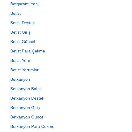
Betgaranti Yeni
Betist
Betist Destek
Betist Giriş
Betist Güncel
Betist Para Çekme
Betist Yeni
Betist Yorumlar
Betkanyon
Betkanyon Bahis
Betkanyon Destek
Betkanyon Giriş
Betkanyon Güncel
Betkanyon Para Çekme