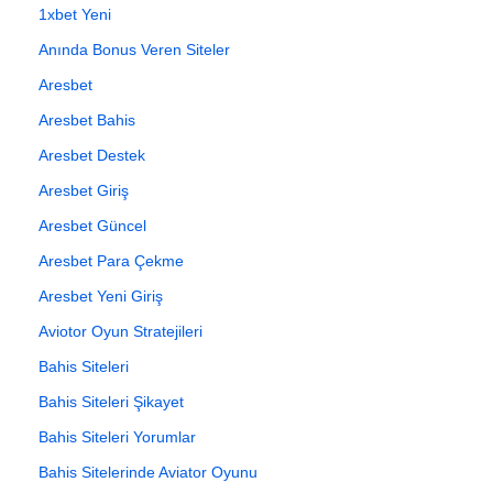
1xbet Yeni
Anında Bonus Veren Siteler
Aresbet
Aresbet Bahis
Aresbet Destek
Aresbet Giriş
Aresbet Güncel
Aresbet Para Çekme
Aresbet Yeni Giriş
Aviotor Oyun Stratejileri
Bahis Siteleri
Bahis Siteleri Şikayet
Bahis Siteleri Yorumlar
Bahis Sitelerinde Aviator Oyunu