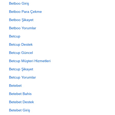
Betboo Giriş
Betboo Para Çekme
Betboo Şikayet
Betboo Yorumlar
Betcup
Betcup Destek
Betcup Güncel
Betcup Müşteri Hizmetleri
Betcup Şikayet
Betcup Yorumlar
Betebet
Betebet Bahis
Betebet Destek
Betebet Giriş