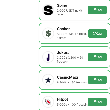
Spino
Katıl
2.000 USDT nakit
iade
Casher
Katıl
5.000₺ iade + 1.000₺
risksiz
Jokera
Katıl
3.000₺ %200 + 50
freespin
CasinoMaxi
Katıl
6.500₺ + 150 freespin
Hitpot
Katıl
5.000₺ + 100 freespin