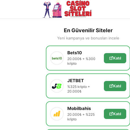
En Güvenilir Siteler
Yeni kampanya ve bonusları incele
Bets10
Katıl
20.000₺ + %300
kripto
JETBET
Katıl
%325 kripto +
20.000₺
Mobilbahis
Katıl
20.000₺ + %225
kripto