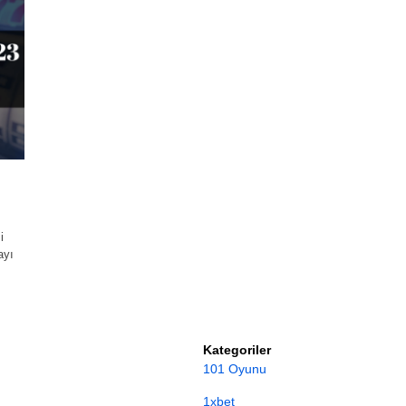
i
ayı
Kategoriler
101 Oyunu
1xbet