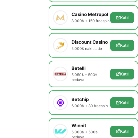
Casino Metropol
Katıl
8.000₺ + 150 freespin
Discount Casino
Katıl
5.000₺ nakit iade
Betelli
Katıl
5.050₺ + 500₺
bedava
Betchip
Katıl
6.000₺ + 80 freespin
Winnit
Katıl
5.000₺ + 500₺
bedava