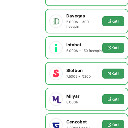
Davegas
Katıl
5.000₺ + 300
freespin
Intobet
Katıl
5.000₺ + 150 freespin
Slotbon
Katıl
7.500₺ + %200
Milyar
Katıl
8.000₺
Genzobet
Katıl
4.000₺ Her Ay