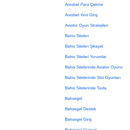
Aresbet Para Çekme
Aresbet Yeni Giriş
Aviotor Oyun Stratejileri
Bahis Siteleri
Bahis Siteleri Şikayet
Bahis Siteleri Yorumlar
Bahis Sitelerinde Aviator Oyunu
Bahis Sitelerinde Slot Oyunları
Bahis Sitelerinde Tavla
Bahsegel
Bahsegel Destek
Bahsegel Giriş
Bahsegel Güncel