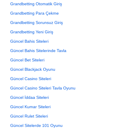
Grandbetting Otomatik Giriş
Grandbetting Para Çekme
Grandbetting Sorunsuz Giriş
Grandbetting Yeni Giriş
Güncel Bahis Siteleri
Güncel Bahis Sitelerinde Tavla
Güncel Bet Siteleri
Güncel Blackjack Oyunu
Güncel Casino Siteleri
Güncel Casino Siteleri Tavla Oyunu
Güncel İddaa Siteleri
Güncel Kumar Siteleri
Güncel Rulet Siteleri
Güncel Sitelerde 101 Oyunu