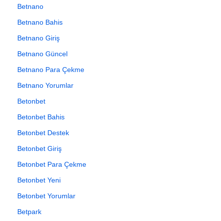
Betnano
Betnano Bahis
Betnano Giriş
Betnano Güncel
Betnano Para Çekme
Betnano Yorumlar
Betonbet
Betonbet Bahis
Betonbet Destek
Betonbet Giriş
Betonbet Para Çekme
Betonbet Yeni
Betonbet Yorumlar
Betpark