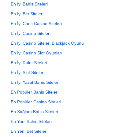
En İyi Bahis Siteleri
En İyi Bet Siteleri
En İyi Canlı Casino Siteleri
En İyi Casino Siteleri
En İyi Casino Siteleri Blackjack Oyunu
En İyi Casino Slot Oyunları
En İyi Rulet Siteleri
En İyi Slot Siteleri
En İyi Yasal Bahis Siteleri
En Popüler Bahis Siteleri
En Popüler Casino Siteleri
En Sağlam Bahis Siteleri
En Yeni Bahis Siteleri
En Yeni Bet Siteleri