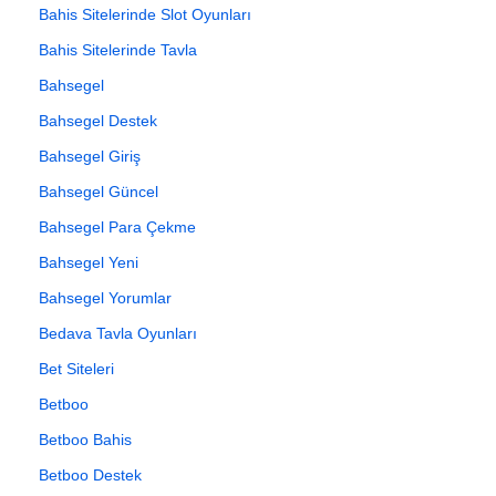
Bahis Sitelerinde Slot Oyunları
Bahis Sitelerinde Tavla
Bahsegel
Bahsegel Destek
Bahsegel Giriş
Bahsegel Güncel
Bahsegel Para Çekme
Bahsegel Yeni
Bahsegel Yorumlar
Bedava Tavla Oyunları
Bet Siteleri
Betboo
Betboo Bahis
Betboo Destek