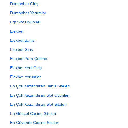
Dumanbet Giriş
Dumanbet Yorumlar
Egt Slot Oyunları
Elexbet
Elexbet Bahis
Elexbet Giriş
Elexbet Para Çekme
Elexbet Yeni Giriş
Elexbet Yorumlar
En Çok Kazandıran Bahis Siteleri
En Çok Kazandıran Slot Oyunları
En Çok Kazandıran Slot Siteleri
En Güncel Casino Siteleri
En Güvenilir Casino Siteleri