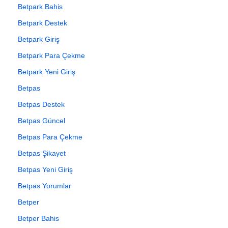
Betpark Bahis
Betpark Destek
Betpark Giriş
Betpark Para Çekme
Betpark Yeni Giriş
Betpas
Betpas Destek
Betpas Güncel
Betpas Para Çekme
Betpas Şikayet
Betpas Yeni Giriş
Betpas Yorumlar
Betper
Betper Bahis