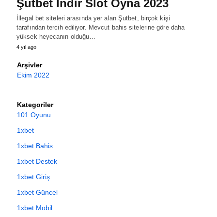
Şutbet İndir Slot Oyna 2023
İllegal bet siteleri arasında yer alan Şutbet, birçok kişi
tarafından tercih ediliyor. Mevcut bahis sitelerine göre daha
yüksek heyecanın olduğu…
4 yıl ago
Arşivler
Ekim 2022
Kategoriler
101 Oyunu
1xbet
1xbet Bahis
1xbet Destek
1xbet Giriş
1xbet Güncel
1xbet Mobil