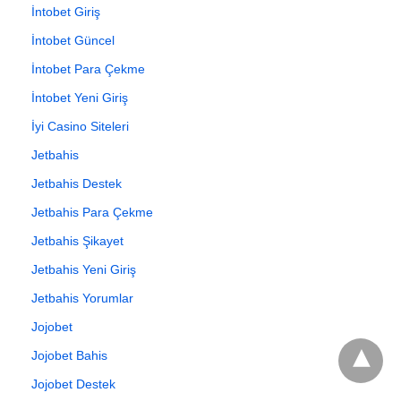
İntobet Giriş
İntobet Güncel
İntobet Para Çekme
İntobet Yeni Giriş
İyi Casino Siteleri
Jetbahis
Jetbahis Destek
Jetbahis Para Çekme
Jetbahis Şikayet
Jetbahis Yeni Giriş
Jetbahis Yorumlar
Jojobet
Jojobet Bahis
Jojobet Destek