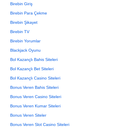
Birebin Giriş
Birebin Para Çekme
Birebin Şikayet
Birebin TV
Birebin Yorumlar
Blackjack Oyunu
Bol Kazançlı Bahis Siteleri
Bol Kazançlı Bet Siteleri
Bol Kazançlı Casino Siteleri
Bonus Veren Bahis Siteleri
Bonus Veren Casino Siteleri
Bonus Veren Kumar Siteleri
Bonus Veren Siteler
Bonus Veren Slot Casino Siteleri