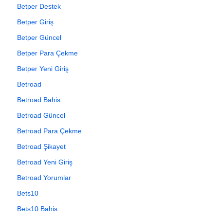
Betper Destek
Betper Giriş
Betper Güncel
Betper Para Çekme
Betper Yeni Giriş
Betroad
Betroad Bahis
Betroad Güncel
Betroad Para Çekme
Betroad Şikayet
Betroad Yeni Giriş
Betroad Yorumlar
Bets10
Bets10 Bahis