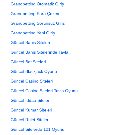
Grandbetting Otomatik Giriş
Grandbetting Para Çekme
Grandbetting Sorunsuz Giriş
Grandbetting Yeni Giriş
Güncel Bahis Siteleri
Güncel Bahis Sitelerinde Tavla
Güncel Bet Siteleri
Güncel Blackjack Oyunu
Güncel Casino Siteleri
Güncel Casino Siteleri Tavla Oyunu
Güncel İddaa Siteleri
Güncel Kumar Siteleri
Güncel Rulet Siteleri
Güncel Sitelerde 101 Oyunu