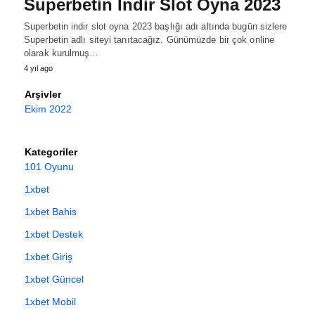
Superbetin İndir Slot Oyna 2023
Superbetin indir slot oyna 2023 başlığı adı altında bugün sizlere
Superbetin adlı siteyi tanıtacağız. Günümüzde bir çok online
olarak kurulmuş…
4 yıl ago
Arşivler
Ekim 2022
Kategoriler
101 Oyunu
1xbet
1xbet Bahis
1xbet Destek
1xbet Giriş
1xbet Güncel
1xbet Mobil