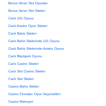
Bonus Veren Slot Oyunları
Bonus Veren Slot Siteleri
Canlı 101 Oyunu
Canlı Aviator Oyun Siteleri
Canlı Bahis Siteleri
Canlı Bahis Sitelerinde 101 Oyunu
Canlı Bahis Sitelerinde Aviator Oyunu
Canlı Blackjack Oyunu
Canlı Casino Siteleri
Canlı Slot Casino Siteleri
Canlı Slot Siteleri
Casino Bahis Siteleri
Casino Firmaları Oyun Seçenekleri
Casino Metropol