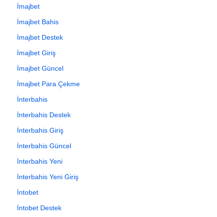
İmajbet
İmajbet Bahis
İmajbet Destek
İmajbet Giriş
İmajbet Güncel
İmajbet Para Çekme
İnterbahis
İnterbahis Destek
İnterbahis Giriş
İnterbahis Güncel
İnterbahis Yeni
İnterbahis Yeni Giriş
İntobet
İntobet Destek