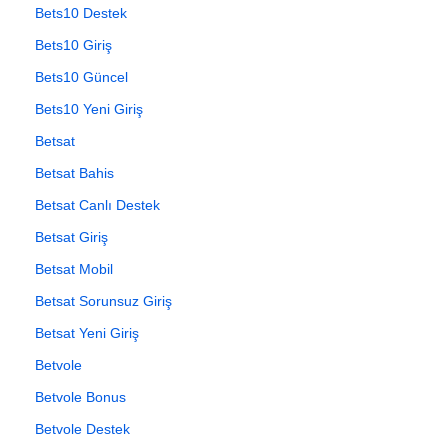
Bets10 Destek
Bets10 Giriş
Bets10 Güncel
Bets10 Yeni Giriş
Betsat
Betsat Bahis
Betsat Canlı Destek
Betsat Giriş
Betsat Mobil
Betsat Sorunsuz Giriş
Betsat Yeni Giriş
Betvole
Betvole Bonus
Betvole Destek