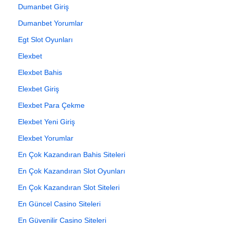
Dumanbet Giriş
Dumanbet Yorumlar
Egt Slot Oyunları
Elexbet
Elexbet Bahis
Elexbet Giriş
Elexbet Para Çekme
Elexbet Yeni Giriş
Elexbet Yorumlar
En Çok Kazandıran Bahis Siteleri
En Çok Kazandıran Slot Oyunları
En Çok Kazandıran Slot Siteleri
En Güncel Casino Siteleri
En Güvenilir Casino Siteleri