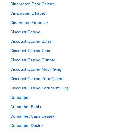
Dinamobet Para Çekme
Dinamobet Şikayet
Dinamobet Yorumlar
Discount Casino
Discount Casino Bahis
Discount Casino Giriş
Discount Casino Güncel
Discount Casino Mobil Giriş
Discount Casino Para Çekme
Discount Casino Sorunsuz Giriş
Dumanbet
Dumanbet Bahis
Dumanbet Canlı Destek
Dumanbet Destek