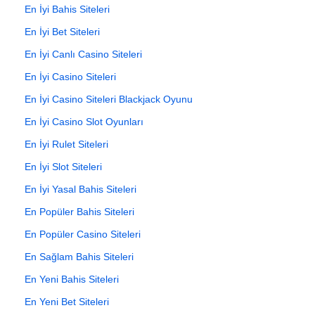
En İyi Bahis Siteleri
En İyi Bet Siteleri
En İyi Canlı Casino Siteleri
En İyi Casino Siteleri
En İyi Casino Siteleri Blackjack Oyunu
En İyi Casino Slot Oyunları
En İyi Rulet Siteleri
En İyi Slot Siteleri
En İyi Yasal Bahis Siteleri
En Popüler Bahis Siteleri
En Popüler Casino Siteleri
En Sağlam Bahis Siteleri
En Yeni Bahis Siteleri
En Yeni Bet Siteleri