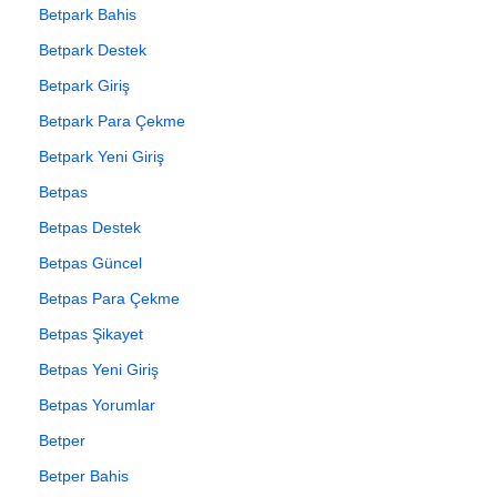
Betpark Bahis
Betpark Destek
Betpark Giriş
Betpark Para Çekme
Betpark Yeni Giriş
Betpas
Betpas Destek
Betpas Güncel
Betpas Para Çekme
Betpas Şikayet
Betpas Yeni Giriş
Betpas Yorumlar
Betper
Betper Bahis