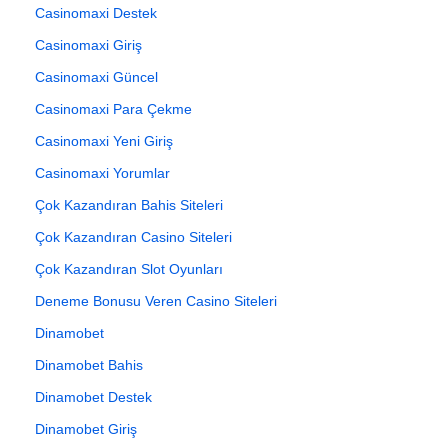
Casinomaxi Destek
Casinomaxi Giriş
Casinomaxi Güncel
Casinomaxi Para Çekme
Casinomaxi Yeni Giriş
Casinomaxi Yorumlar
Çok Kazandıran Bahis Siteleri
Çok Kazandıran Casino Siteleri
Çok Kazandıran Slot Oyunları
Deneme Bonusu Veren Casino Siteleri
Dinamobet
Dinamobet Bahis
Dinamobet Destek
Dinamobet Giriş