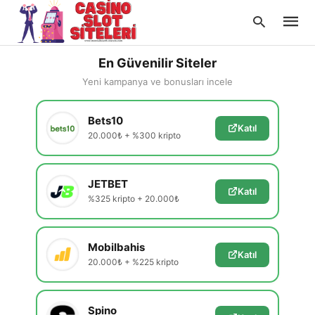
En Güvenilir Siteler
Yeni kampanya ve bonusları incele
Type
Bets10
your
Katıl
searc
20.000₺ + %300 kripto
query
and
hit
enter:
JETBET
Katıl
%325 kripto + 20.000₺
Mobilbahis
Katıl
20.000₺ + %225 kripto
Spino