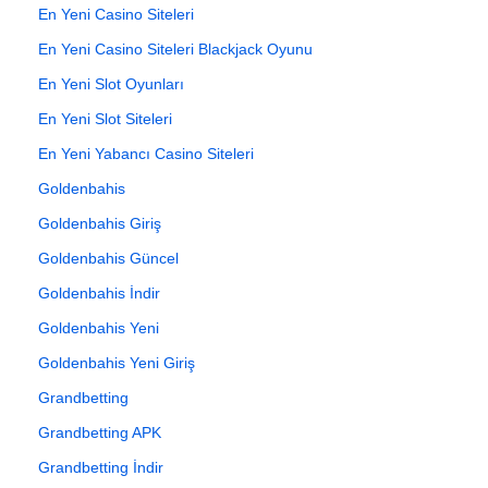
En Yeni Casino Siteleri
En Yeni Casino Siteleri Blackjack Oyunu
En Yeni Slot Oyunları
En Yeni Slot Siteleri
En Yeni Yabancı Casino Siteleri
Goldenbahis
Goldenbahis Giriş
Goldenbahis Güncel
Goldenbahis İndir
Goldenbahis Yeni
Goldenbahis Yeni Giriş
Grandbetting
Grandbetting APK
Grandbetting İndir