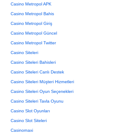
Casino Metropol APK
Casino Metropol Bahis
Casino Metropol Giriş
Casino Metropol Güncel
Casino Metropol Twitter
Casino Siteleri
Casino Siteleri Bahisleri
Casino Siteleri Canlı Destek
Casino Siteleri Müşteri Hizmetleri
Casino Siteleri Oyun Seçenekleri
Casino Siteleri Tavla Oyunu
Casino Slot Oyunları
Casino Slot Siteleri
Casinomaxi