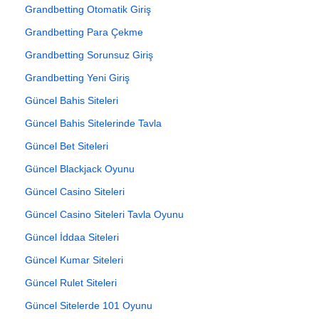
Grandbetting Otomatik Giriş
Grandbetting Para Çekme
Grandbetting Sorunsuz Giriş
Grandbetting Yeni Giriş
Güncel Bahis Siteleri
Güncel Bahis Sitelerinde Tavla
Güncel Bet Siteleri
Güncel Blackjack Oyunu
Güncel Casino Siteleri
Güncel Casino Siteleri Tavla Oyunu
Güncel İddaa Siteleri
Güncel Kumar Siteleri
Güncel Rulet Siteleri
Güncel Sitelerde 101 Oyunu