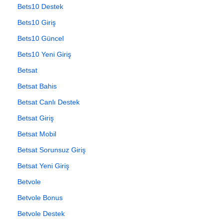
Bets10 Destek
Bets10 Giriş
Bets10 Güncel
Bets10 Yeni Giriş
Betsat
Betsat Bahis
Betsat Canlı Destek
Betsat Giriş
Betsat Mobil
Betsat Sorunsuz Giriş
Betsat Yeni Giriş
Betvole
Betvole Bonus
Betvole Destek