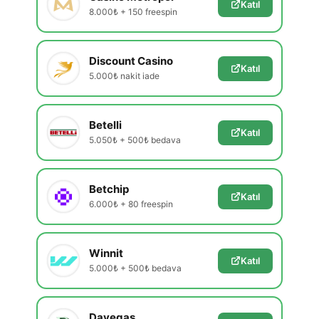
Katıl
8.000₺ + 150 freespin
Discount Casino
Katıl
5.000₺ nakit iade
Betelli
Katıl
5.050₺ + 500₺ bedava
Betchip
Katıl
6.000₺ + 80 freespin
Winnit
Katıl
5.000₺ + 500₺ bedava
Davegas