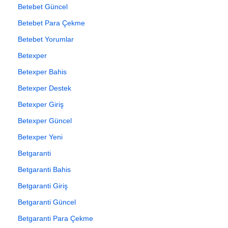
Betebet Güncel
Betebet Para Çekme
Betebet Yorumlar
Betexper
Betexper Bahis
Betexper Destek
Betexper Giriş
Betexper Güncel
Betexper Yeni
Betgaranti
Betgaranti Bahis
Betgaranti Giriş
Betgaranti Güncel
Betgaranti Para Çekme