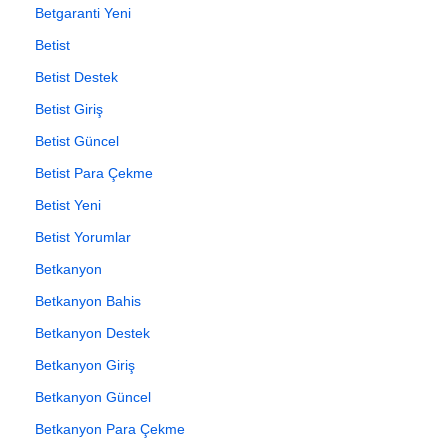
Betgaranti Yeni
Betist
Betist Destek
Betist Giriş
Betist Güncel
Betist Para Çekme
Betist Yeni
Betist Yorumlar
Betkanyon
Betkanyon Bahis
Betkanyon Destek
Betkanyon Giriş
Betkanyon Güncel
Betkanyon Para Çekme