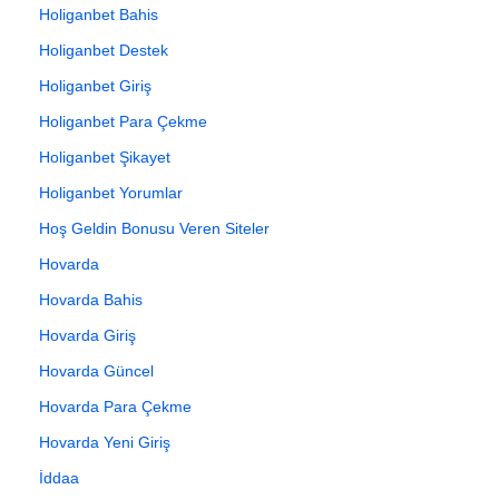
Holiganbet Bahis
Holiganbet Destek
Holiganbet Giriş
Holiganbet Para Çekme
Holiganbet Şikayet
Holiganbet Yorumlar
Hoş Geldin Bonusu Veren Siteler
Hovarda
Hovarda Bahis
Hovarda Giriş
Hovarda Güncel
Hovarda Para Çekme
Hovarda Yeni Giriş
İddaa