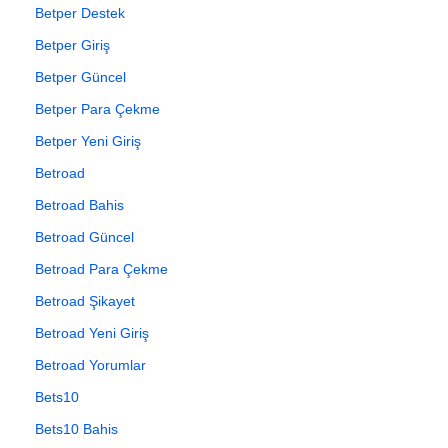
Betper Destek
Betper Giriş
Betper Güncel
Betper Para Çekme
Betper Yeni Giriş
Betroad
Betroad Bahis
Betroad Güncel
Betroad Para Çekme
Betroad Şikayet
Betroad Yeni Giriş
Betroad Yorumlar
Bets10
Bets10 Bahis