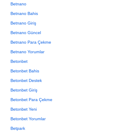
Betnano
Betnano Bahis
Betnano Giriş
Betnano Güncel
Betnano Para Çekme
Betnano Yorumlar
Betonbet
Betonbet Bahis
Betonbet Destek
Betonbet Giriş
Betonbet Para Çekme
Betonbet Yeni
Betonbet Yorumlar
Betpark