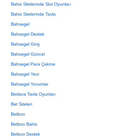
Bahis Sitelerinde Slot Oyunları
Bahis Sitelerinde Tavla
Bahsegel
Bahsegel Destek
Bahsegel Giriş
Bahsegel Güncel
Bahsegel Para Çekme
Bahsegel Yeni
Bahsegel Yorumlar
Bedava Tavla Oyunları
Bet Siteleri
Betboo
Betboo Bahis
Betboo Destek