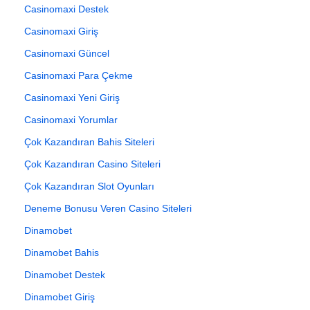
Casinomaxi Destek
Casinomaxi Giriş
Casinomaxi Güncel
Casinomaxi Para Çekme
Casinomaxi Yeni Giriş
Casinomaxi Yorumlar
Çok Kazandıran Bahis Siteleri
Çok Kazandıran Casino Siteleri
Çok Kazandıran Slot Oyunları
Deneme Bonusu Veren Casino Siteleri
Dinamobet
Dinamobet Bahis
Dinamobet Destek
Dinamobet Giriş