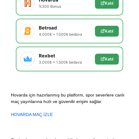
Katıl
%300 Bonus
Betroad
Katıl
4.000₺ + 1.000₺ bedava
Rexbet
Katıl
3.000₺ + 1.500₺ bedava
Hovarda için hazırlanmış bu platform, spor severlere canlı
maç yayınlarına hızlı ve güvenilir erişim sağlar.
HOVARDA MAÇ İZLE