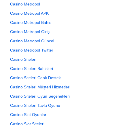
Casino Metropol
Casino Metropol APK
Casino Metropol Bahis
Casino Metropol Giriş
Casino Metropol Güncel
Casino Metropol Twitter
Casino Siteleri
Casino Siteleri Bahisleri
Casino Siteleri Canlı Destek
Casino Siteleri Müşteri Hizmetleri
Casino Siteleri Oyun Seçenekleri
Casino Siteleri Tavla Oyunu
Casino Slot Oyunları
Casino Slot Siteleri