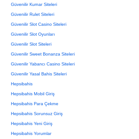
Güvenilir Kumar Siteleri
Güvenilir Rulet Siteleri
Güvenilir Slot Casino Siteleri
Güvenilir Slot Oyunları
Güvenilir Slot Siteleri
Güvenilir Sweet Bonanza Siteleri
Güvenilir Yabancı Casino Siteleri
Güvenilir Yasal Bahis Siteleri
Hepsibahis
Hepsibahis Mobil Giriş
Hepsibahis Para Çekme
Hepsibahis Sorunsuz Giriş
Hepsibahis Yeni Giriş
Hepsibahis Yorumlar