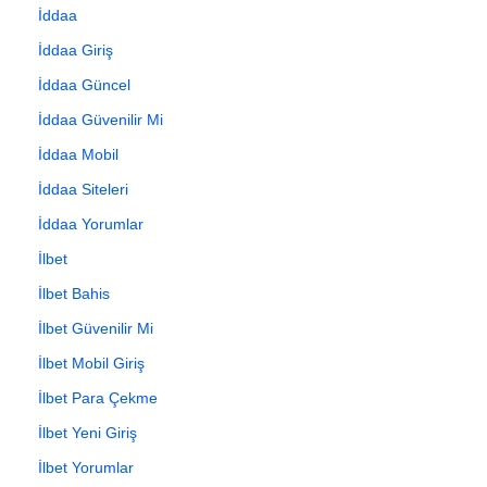
İddaa
İddaa Giriş
İddaa Güncel
İddaa Güvenilir Mi
İddaa Mobil
İddaa Siteleri
İddaa Yorumlar
İlbet
İlbet Bahis
İlbet Güvenilir Mi
İlbet Mobil Giriş
İlbet Para Çekme
İlbet Yeni Giriş
İlbet Yorumlar