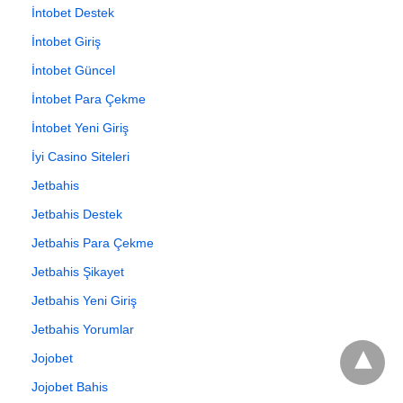
İntobet Destek
İntobet Giriş
İntobet Güncel
İntobet Para Çekme
İntobet Yeni Giriş
İyi Casino Siteleri
Jetbahis
Jetbahis Destek
Jetbahis Para Çekme
Jetbahis Şikayet
Jetbahis Yeni Giriş
Jetbahis Yorumlar
Jojobet
Jojobet Bahis