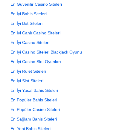
En Güvenilir Casino Siteleri
En İyi Bahis Siteleri
En İyi Bet Siteleri
En İyi Canlı Casino Siteleri
En İyi Casino Siteleri
En İyi Casino Siteleri Blackjack Oyunu
En İyi Casino Slot Oyunları
En İyi Rulet Siteleri
En İyi Slot Siteleri
En İyi Yasal Bahis Siteleri
En Popüler Bahis Siteleri
En Popüler Casino Siteleri
En Sağlam Bahis Siteleri
En Yeni Bahis Siteleri