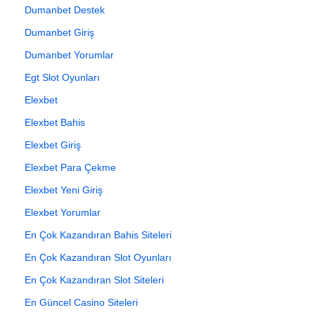
Dumanbet Destek
Dumanbet Giriş
Dumanbet Yorumlar
Egt Slot Oyunları
Elexbet
Elexbet Bahis
Elexbet Giriş
Elexbet Para Çekme
Elexbet Yeni Giriş
Elexbet Yorumlar
En Çok Kazandıran Bahis Siteleri
En Çok Kazandıran Slot Oyunları
En Çok Kazandıran Slot Siteleri
En Güncel Casino Siteleri