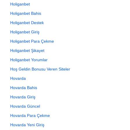
Holiganbet
Holiganbet Bahis
Holiganbet Destek
Holiganbet Giriş
Holiganbet Para Çekme
Holiganbet Şikayet
Holiganbet Yorumlar
Hoş Geldin Bonusu Veren Siteler
Hovarda
Hovarda Bahis
Hovarda Giriş
Hovarda Güncel
Hovarda Para Çekme
Hovarda Yeni Giriş