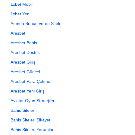
1xbet Mobil
1xbet Yeni
Anında Bonus Veren Siteler
Aresbet
Aresbet Bahis
Aresbet Destek
Aresbet Giriş
Aresbet Güncel
Aresbet Para Çekme
Aresbet Yeni Giriş
Aviotor Oyun Stratejileri
Bahis Siteleri
Bahis Siteleri Şikayet
Bahis Siteleri Yorumlar