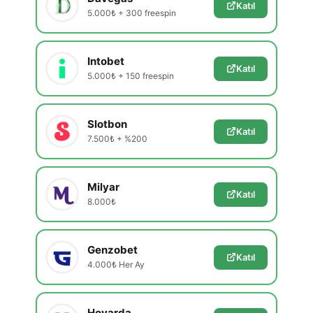
Katıl
5.000₺ + 300 freespin
Intobet
Katıl
5.000₺ + 150 freespin
Slotbon
Katıl
7.500₺ + %200
Milyar
Katıl
8.000₺
Genzobet
Katıl
4.000₺ Her Ay
Hovarda