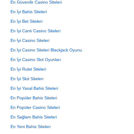
En Güvenilir Casino Siteleri
En İyi Bahis Siteleri
En İyi Bet Siteleri
En İyi Canlı Casino Siteleri
En İyi Casino Siteleri
En İyi Casino Siteleri Blackjack Oyunu
En İyi Casino Slot Oyunları
En İyi Rulet Siteleri
En İyi Slot Siteleri
En İyi Yasal Bahis Siteleri
En Popüler Bahis Siteleri
En Popüler Casino Siteleri
En Sağlam Bahis Siteleri
En Yeni Bahis Siteleri