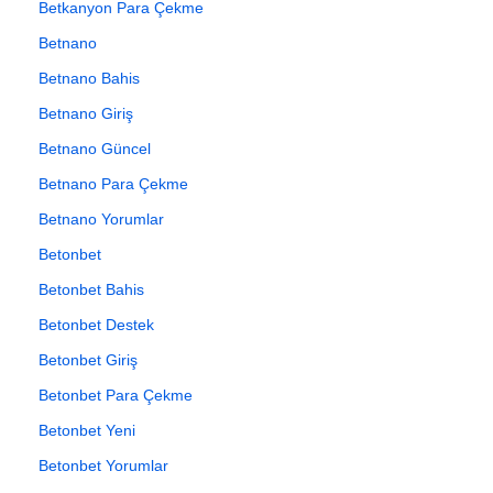
Betkanyon Para Çekme
Betnano
Betnano Bahis
Betnano Giriş
Betnano Güncel
Betnano Para Çekme
Betnano Yorumlar
Betonbet
Betonbet Bahis
Betonbet Destek
Betonbet Giriş
Betonbet Para Çekme
Betonbet Yeni
Betonbet Yorumlar