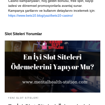
Casino kampanyaları; hoş geldin bonusu, free spin, kayıp
iadesi ve dönemsel promosyonlarla avantaj sunar.
Kampanya şartlarını ve kullanım detaylarını incelemek için:
https://www.bets10.blog/yazi/bets10-casino/
Slot Siteleri Yorumlar
YENI SLOT SITELERI