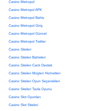
Casino Metropol
Casino Metropol APK
Casino Metropol Bahis
Casino Metropol Giriş
Casino Metropol Güncel
Casino Metropol Twitter
Casino Siteleri
Casino Siteleri Bahisleri
Casino Siteleri Canlı Destek
Casino Siteleri Müşteri Hizmetleri
Casino Siteleri Oyun Seçenekleri
Casino Siteleri Tavla Oyunu
Casino Slot Oyunları
Casino Slot Siteleri