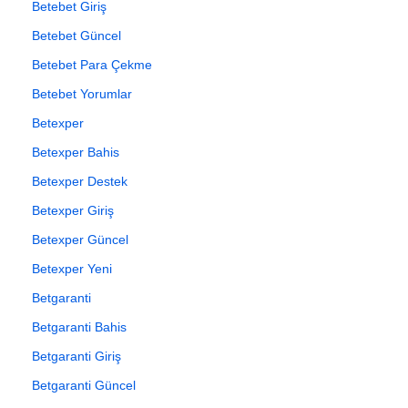
Betebet Giriş
Betebet Güncel
Betebet Para Çekme
Betebet Yorumlar
Betexper
Betexper Bahis
Betexper Destek
Betexper Giriş
Betexper Güncel
Betexper Yeni
Betgaranti
Betgaranti Bahis
Betgaranti Giriş
Betgaranti Güncel