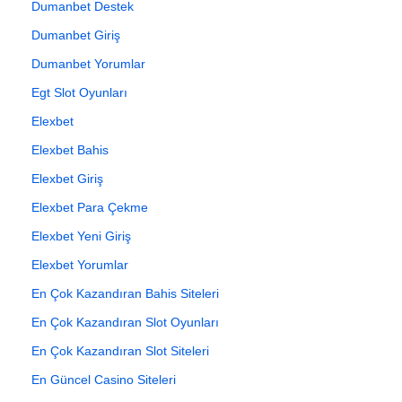
Dumanbet Destek
Dumanbet Giriş
Dumanbet Yorumlar
Egt Slot Oyunları
Elexbet
Elexbet Bahis
Elexbet Giriş
Elexbet Para Çekme
Elexbet Yeni Giriş
Elexbet Yorumlar
En Çok Kazandıran Bahis Siteleri
En Çok Kazandıran Slot Oyunları
En Çok Kazandıran Slot Siteleri
En Güncel Casino Siteleri