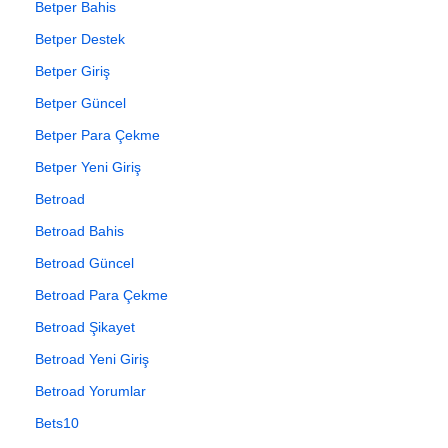
Betper Bahis
Betper Destek
Betper Giriş
Betper Güncel
Betper Para Çekme
Betper Yeni Giriş
Betroad
Betroad Bahis
Betroad Güncel
Betroad Para Çekme
Betroad Şikayet
Betroad Yeni Giriş
Betroad Yorumlar
Bets10