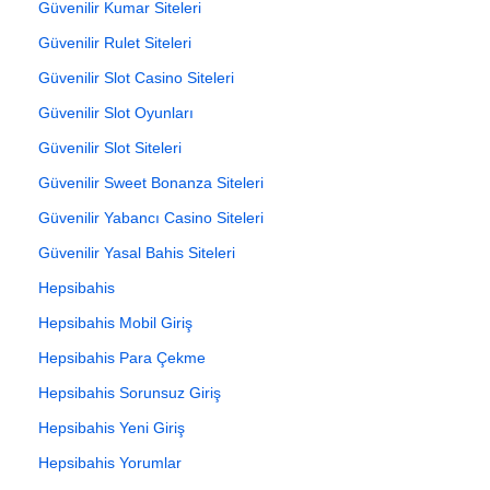
Güvenilir Kumar Siteleri
Güvenilir Rulet Siteleri
Güvenilir Slot Casino Siteleri
Güvenilir Slot Oyunları
Güvenilir Slot Siteleri
Güvenilir Sweet Bonanza Siteleri
Güvenilir Yabancı Casino Siteleri
Güvenilir Yasal Bahis Siteleri
Hepsibahis
Hepsibahis Mobil Giriş
Hepsibahis Para Çekme
Hepsibahis Sorunsuz Giriş
Hepsibahis Yeni Giriş
Hepsibahis Yorumlar