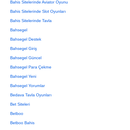
Bahis Sitelerinde Aviator Oyunu
Bahis Sitelerinde Slot Oyunları
Bahis Sitelerinde Tavla
Bahsegel
Bahsegel Destek
Bahsegel Giriş
Bahsegel Güncel
Bahsegel Para Çekme
Bahsegel Yeni
Bahsegel Yorumlar
Bedava Tavla Oyunları
Bet Siteleri
Betboo
Betboo Bahis