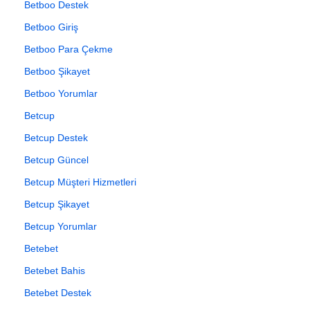
Betboo Destek
Betboo Giriş
Betboo Para Çekme
Betboo Şikayet
Betboo Yorumlar
Betcup
Betcup Destek
Betcup Güncel
Betcup Müşteri Hizmetleri
Betcup Şikayet
Betcup Yorumlar
Betebet
Betebet Bahis
Betebet Destek