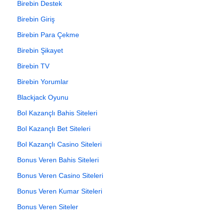
Birebin Destek
Birebin Giriş
Birebin Para Çekme
Birebin Şikayet
Birebin TV
Birebin Yorumlar
Blackjack Oyunu
Bol Kazançlı Bahis Siteleri
Bol Kazançlı Bet Siteleri
Bol Kazançlı Casino Siteleri
Bonus Veren Bahis Siteleri
Bonus Veren Casino Siteleri
Bonus Veren Kumar Siteleri
Bonus Veren Siteler