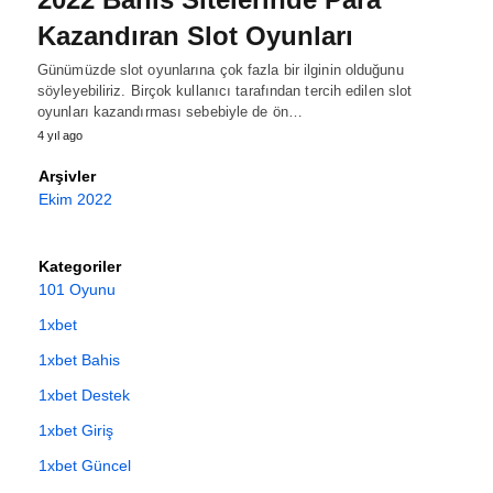
Kazandıran Slot Oyunları
Günümüzde slot oyunlarına çok fazla bir ilginin olduğunu
söyleyebiliriz. Birçok kullanıcı tarafından tercih edilen slot
oyunları kazandırması sebebiyle de ön…
4 yıl ago
Arşivler
Ekim 2022
Kategoriler
101 Oyunu
1xbet
1xbet Bahis
1xbet Destek
1xbet Giriş
1xbet Güncel