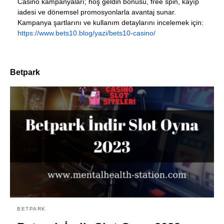
Casino kampanyaları; hoş geldin bonusu, free spin, kayıp
iadesi ve dönemsel promosyonlarla avantaj sunar.
Kampanya şartlarını ve kullanım detaylarını incelemek için:
https://www.bets10.blog/yazi/bets10-casino/
Betpark
BETPARK