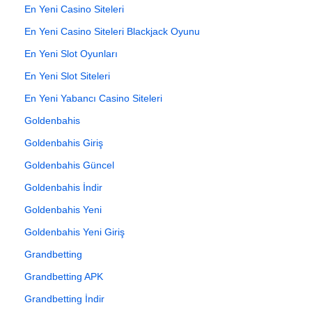
En Yeni Casino Siteleri
En Yeni Casino Siteleri Blackjack Oyunu
En Yeni Slot Oyunları
En Yeni Slot Siteleri
En Yeni Yabancı Casino Siteleri
Goldenbahis
Goldenbahis Giriş
Goldenbahis Güncel
Goldenbahis İndir
Goldenbahis Yeni
Goldenbahis Yeni Giriş
Grandbetting
Grandbetting APK
Grandbetting İndir