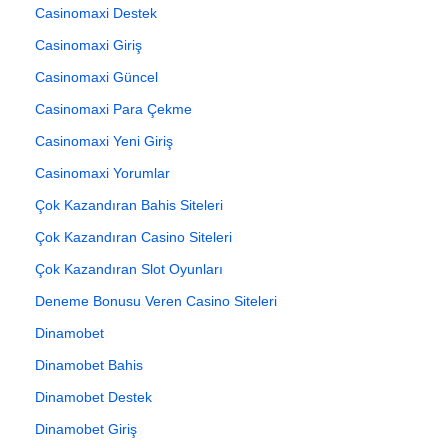
Casinomaxi Destek
Casinomaxi Giriş
Casinomaxi Güncel
Casinomaxi Para Çekme
Casinomaxi Yeni Giriş
Casinomaxi Yorumlar
Çok Kazandıran Bahis Siteleri
Çok Kazandıran Casino Siteleri
Çok Kazandıran Slot Oyunları
Deneme Bonusu Veren Casino Siteleri
Dinamobet
Dinamobet Bahis
Dinamobet Destek
Dinamobet Giriş