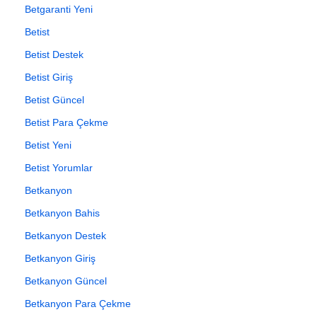
Betgaranti Yeni
Betist
Betist Destek
Betist Giriş
Betist Güncel
Betist Para Çekme
Betist Yeni
Betist Yorumlar
Betkanyon
Betkanyon Bahis
Betkanyon Destek
Betkanyon Giriş
Betkanyon Güncel
Betkanyon Para Çekme