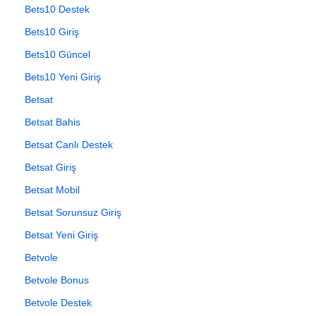
Bets10 Destek
Bets10 Giriş
Bets10 Güncel
Bets10 Yeni Giriş
Betsat
Betsat Bahis
Betsat Canlı Destek
Betsat Giriş
Betsat Mobil
Betsat Sorunsuz Giriş
Betsat Yeni Giriş
Betvole
Betvole Bonus
Betvole Destek