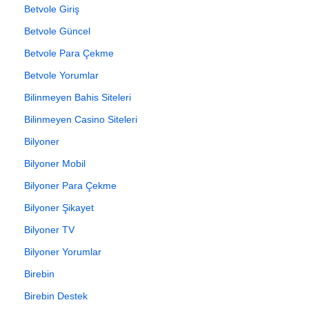
Betvole Giriş
Betvole Güncel
Betvole Para Çekme
Betvole Yorumlar
Bilinmeyen Bahis Siteleri
Bilinmeyen Casino Siteleri
Bilyoner
Bilyoner Mobil
Bilyoner Para Çekme
Bilyoner Şikayet
Bilyoner TV
Bilyoner Yorumlar
Birebin
Birebin Destek