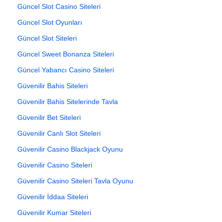
Güncel Slot Casino Siteleri
Güncel Slot Oyunları
Güncel Slot Siteleri
Güncel Sweet Bonanza Siteleri
Güncel Yabancı Casino Siteleri
Güvenilir Bahis Siteleri
Güvenilir Bahis Sitelerinde Tavla
Güvenilir Bet Siteleri
Güvenilir Canlı Slot Siteleri
Güvenilir Casino Blackjack Oyunu
Güvenilir Casino Siteleri
Güvenilir Casino Siteleri Tavla Oyunu
Güvenilir İddaa Siteleri
Güvenilir Kumar Siteleri