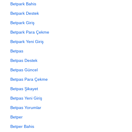
Betpark Bahis
Betpark Destek
Betpark Giriş
Betpark Para Çekme
Betpark Yeni Giriş
Betpas
Betpas Destek
Betpas Güncel
Betpas Para Çekme
Betpas Şikayet
Betpas Yeni Giriş
Betpas Yorumlar
Betper
Betper Bahis