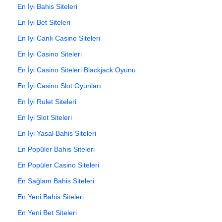
En İyi Bahis Siteleri
En İyi Bet Siteleri
En İyi Canlı Casino Siteleri
En İyi Casino Siteleri
En İyi Casino Siteleri Blackjack Oyunu
En İyi Casino Slot Oyunları
En İyi Rulet Siteleri
En İyi Slot Siteleri
En İyi Yasal Bahis Siteleri
En Popüler Bahis Siteleri
En Popüler Casino Siteleri
En Sağlam Bahis Siteleri
En Yeni Bahis Siteleri
En Yeni Bet Siteleri