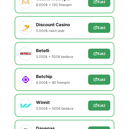
Katıl
8.000₺ + 150 freespin
Discount Casino
Katıl
5.000₺ nakit iade
Betelli
Katıl
5.050₺ + 500₺ bedava
Betchip
Katıl
6.000₺ + 80 freespin
Winnit
Katıl
5.000₺ + 500₺ bedava
Davegas