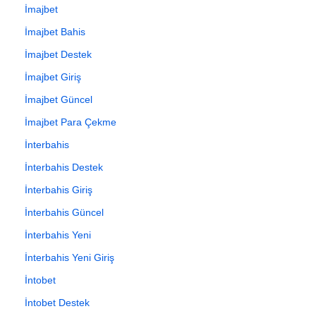
İmajbet
İmajbet Bahis
İmajbet Destek
İmajbet Giriş
İmajbet Güncel
İmajbet Para Çekme
İnterbahis
İnterbahis Destek
İnterbahis Giriş
İnterbahis Güncel
İnterbahis Yeni
İnterbahis Yeni Giriş
İntobet
İntobet Destek