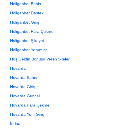
Holiganbet Bahis
Holiganbet Destek
Holiganbet Giriş
Holiganbet Para Çekme
Holiganbet Şikayet
Holiganbet Yorumlar
Hoş Geldin Bonusu Veren Siteler
Hovarda
Hovarda Bahis
Hovarda Giriş
Hovarda Güncel
Hovarda Para Çekme
Hovarda Yeni Giriş
İddaa