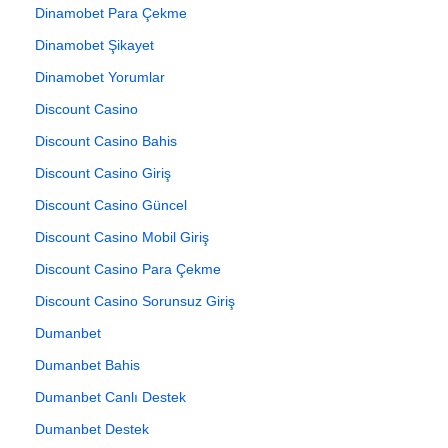
Dinamobet Para Çekme
Dinamobet Şikayet
Dinamobet Yorumlar
Discount Casino
Discount Casino Bahis
Discount Casino Giriş
Discount Casino Güncel
Discount Casino Mobil Giriş
Discount Casino Para Çekme
Discount Casino Sorunsuz Giriş
Dumanbet
Dumanbet Bahis
Dumanbet Canlı Destek
Dumanbet Destek