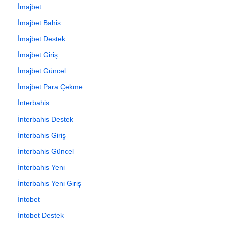
İmajbet
İmajbet Bahis
İmajbet Destek
İmajbet Giriş
İmajbet Güncel
İmajbet Para Çekme
İnterbahis
İnterbahis Destek
İnterbahis Giriş
İnterbahis Güncel
İnterbahis Yeni
İnterbahis Yeni Giriş
İntobet
İntobet Destek