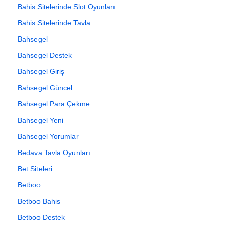
Bahis Sitelerinde Slot Oyunları
Bahis Sitelerinde Tavla
Bahsegel
Bahsegel Destek
Bahsegel Giriş
Bahsegel Güncel
Bahsegel Para Çekme
Bahsegel Yeni
Bahsegel Yorumlar
Bedava Tavla Oyunları
Bet Siteleri
Betboo
Betboo Bahis
Betboo Destek