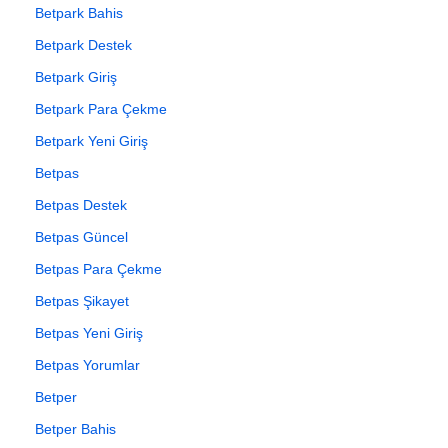
Betpark Bahis
Betpark Destek
Betpark Giriş
Betpark Para Çekme
Betpark Yeni Giriş
Betpas
Betpas Destek
Betpas Güncel
Betpas Para Çekme
Betpas Şikayet
Betpas Yeni Giriş
Betpas Yorumlar
Betper
Betper Bahis