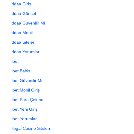
İddaa Giriş
İddaa Güncel
İddaa Güvenilir Mi
İddaa Mobil
İddaa Siteleri
İddaa Yorumlar
İlbet
İlbet Bahis
İlbet Güvenilir Mi
İlbet Mobil Giriş
İlbet Para Çekme
İlbet Yeni Giriş
İlbet Yorumlar
İllegal Casino Siteleri