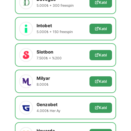
Katıl
5.000₺ + 300 freespin
Intobet
Katıl
5.000₺ + 150 freespin
Slotbon
Katıl
7.500₺ + %200
Milyar
Katıl
8.000₺
Genzobet
Katıl
4.000₺ Her Ay
Hovarda