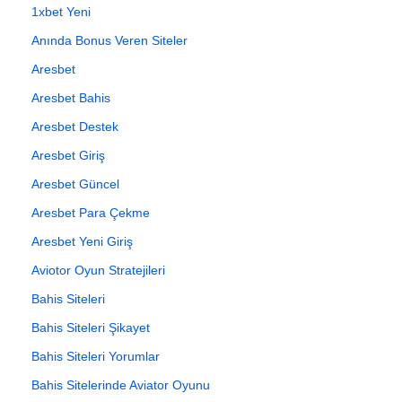
1xbet Yeni
Anında Bonus Veren Siteler
Aresbet
Aresbet Bahis
Aresbet Destek
Aresbet Giriş
Aresbet Güncel
Aresbet Para Çekme
Aresbet Yeni Giriş
Aviotor Oyun Stratejileri
Bahis Siteleri
Bahis Siteleri Şikayet
Bahis Siteleri Yorumlar
Bahis Sitelerinde Aviator Oyunu