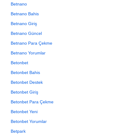
Betnano
Betnano Bahis
Betnano Giriş
Betnano Güncel
Betnano Para Çekme
Betnano Yorumlar
Betonbet
Betonbet Bahis
Betonbet Destek
Betonbet Giriş
Betonbet Para Çekme
Betonbet Yeni
Betonbet Yorumlar
Betpark