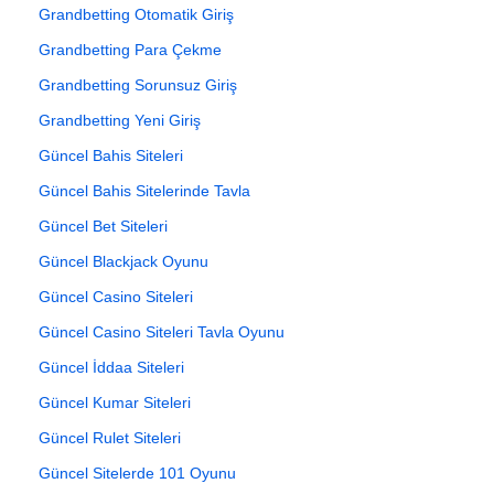
Grandbetting Otomatik Giriş
Grandbetting Para Çekme
Grandbetting Sorunsuz Giriş
Grandbetting Yeni Giriş
Güncel Bahis Siteleri
Güncel Bahis Sitelerinde Tavla
Güncel Bet Siteleri
Güncel Blackjack Oyunu
Güncel Casino Siteleri
Güncel Casino Siteleri Tavla Oyunu
Güncel İddaa Siteleri
Güncel Kumar Siteleri
Güncel Rulet Siteleri
Güncel Sitelerde 101 Oyunu