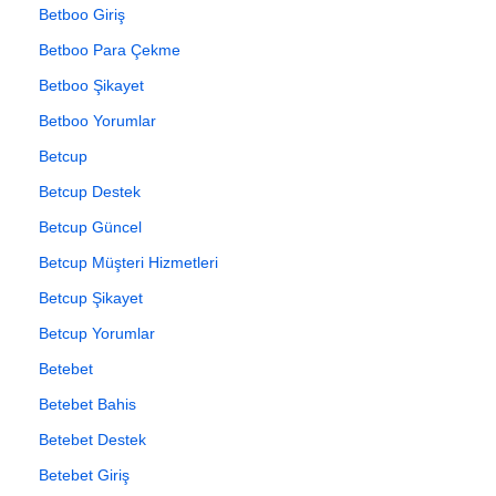
Betboo Giriş
Betboo Para Çekme
Betboo Şikayet
Betboo Yorumlar
Betcup
Betcup Destek
Betcup Güncel
Betcup Müşteri Hizmetleri
Betcup Şikayet
Betcup Yorumlar
Betebet
Betebet Bahis
Betebet Destek
Betebet Giriş