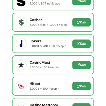
Katıl
2.000 USDT nakit iade
Casher
Katıl
5.000₺ iade + 1.000₺ risksiz
Jokera
Katıl
3.000₺ %200 + 50 freespin
CasinoMaxi
Katıl
6.500₺ + 150 freespin
Hitpot
Katıl
5.000₺ + 100 freespin
Casino Metropol