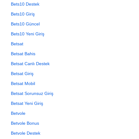
Bets10 Destek
Bets10 Giriş
Bets10 Güncel
Bets10 Yeni Giriş
Betsat
Betsat Bahis
Betsat Canlı Destek
Betsat Giriş
Betsat Mobil
Betsat Sorunsuz Giriş
Betsat Yeni Giriş
Betvole
Betvole Bonus
Betvole Destek