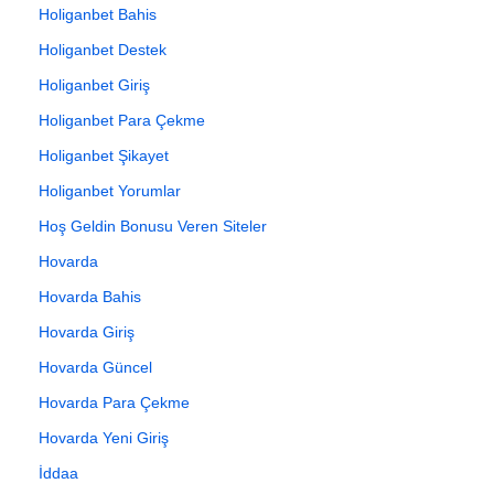
Holiganbet Bahis
Holiganbet Destek
Holiganbet Giriş
Holiganbet Para Çekme
Holiganbet Şikayet
Holiganbet Yorumlar
Hoş Geldin Bonusu Veren Siteler
Hovarda
Hovarda Bahis
Hovarda Giriş
Hovarda Güncel
Hovarda Para Çekme
Hovarda Yeni Giriş
İddaa