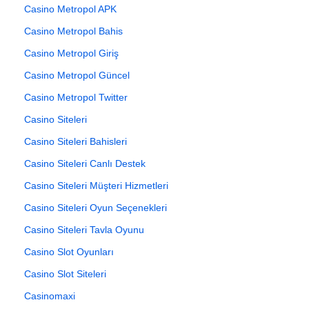
Casino Metropol APK
Casino Metropol Bahis
Casino Metropol Giriş
Casino Metropol Güncel
Casino Metropol Twitter
Casino Siteleri
Casino Siteleri Bahisleri
Casino Siteleri Canlı Destek
Casino Siteleri Müşteri Hizmetleri
Casino Siteleri Oyun Seçenekleri
Casino Siteleri Tavla Oyunu
Casino Slot Oyunları
Casino Slot Siteleri
Casinomaxi