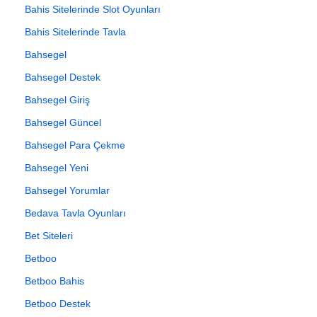
Bahis Sitelerinde Slot Oyunları
Bahis Sitelerinde Tavla
Bahsegel
Bahsegel Destek
Bahsegel Giriş
Bahsegel Güncel
Bahsegel Para Çekme
Bahsegel Yeni
Bahsegel Yorumlar
Bedava Tavla Oyunları
Bet Siteleri
Betboo
Betboo Bahis
Betboo Destek