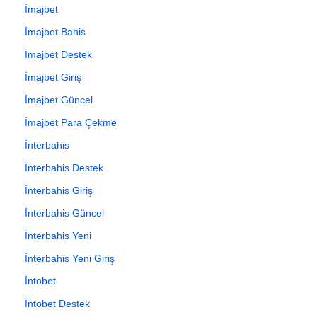
İmajbet
İmajbet Bahis
İmajbet Destek
İmajbet Giriş
İmajbet Güncel
İmajbet Para Çekme
İnterbahis
İnterbahis Destek
İnterbahis Giriş
İnterbahis Güncel
İnterbahis Yeni
İnterbahis Yeni Giriş
İntobet
İntobet Destek