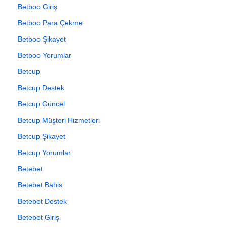
Betboo Giriş
Betboo Para Çekme
Betboo Şikayet
Betboo Yorumlar
Betcup
Betcup Destek
Betcup Güncel
Betcup Müşteri Hizmetleri
Betcup Şikayet
Betcup Yorumlar
Betebet
Betebet Bahis
Betebet Destek
Betebet Giriş