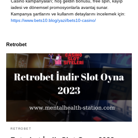
Casino kampanyaları; hoş geldin bonusu, free spin, kayıp
iadesi ve dönemsel promosyonlarla avantaj sunar.
Kampanya şartlarını ve kullanım detaylarını incelemek için:
https://www.bets10.blog/yazi/bets10-casino/
Retrobet
RETROBET