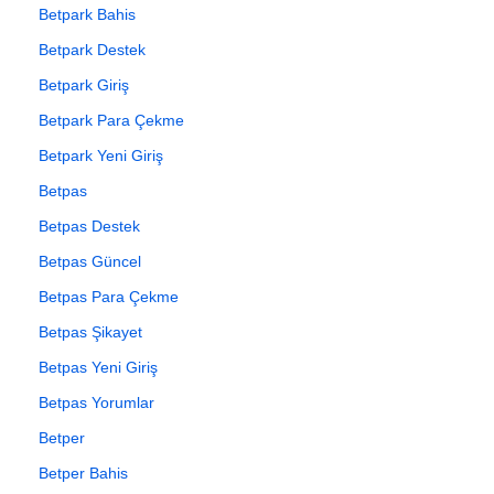
Betpark Bahis
Betpark Destek
Betpark Giriş
Betpark Para Çekme
Betpark Yeni Giriş
Betpas
Betpas Destek
Betpas Güncel
Betpas Para Çekme
Betpas Şikayet
Betpas Yeni Giriş
Betpas Yorumlar
Betper
Betper Bahis