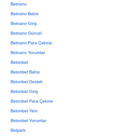
Betnano
Betnano Bahis
Betnano Giriş
Betnano Güncel
Betnano Para Çekme
Betnano Yorumlar
Betonbet
Betonbet Bahis
Betonbet Destek
Betonbet Giriş
Betonbet Para Çekme
Betonbet Yeni
Betonbet Yorumlar
Betpark