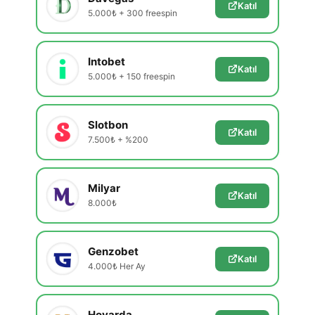
Katıl
5.000₺ + 300 freespin
Intobet
Katıl
5.000₺ + 150 freespin
Slotbon
Katıl
7.500₺ + %200
Milyar
Katıl
8.000₺
Genzobet
Katıl
4.000₺ Her Ay
Hovarda