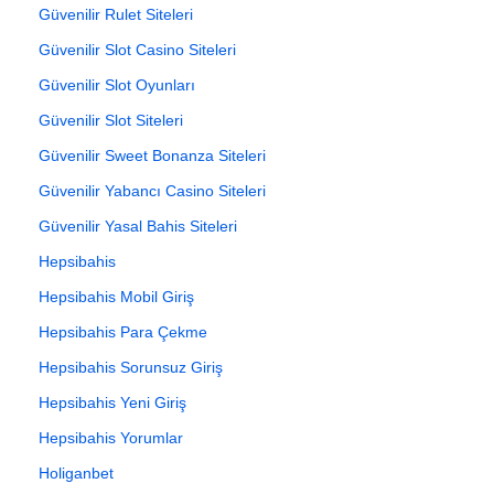
Güvenilir Rulet Siteleri
Güvenilir Slot Casino Siteleri
Güvenilir Slot Oyunları
Güvenilir Slot Siteleri
Güvenilir Sweet Bonanza Siteleri
Güvenilir Yabancı Casino Siteleri
Güvenilir Yasal Bahis Siteleri
Hepsibahis
Hepsibahis Mobil Giriş
Hepsibahis Para Çekme
Hepsibahis Sorunsuz Giriş
Hepsibahis Yeni Giriş
Hepsibahis Yorumlar
Holiganbet