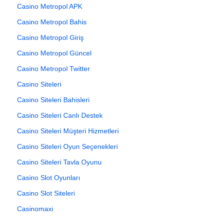
Casino Metropol APK
Casino Metropol Bahis
Casino Metropol Giriş
Casino Metropol Güncel
Casino Metropol Twitter
Casino Siteleri
Casino Siteleri Bahisleri
Casino Siteleri Canlı Destek
Casino Siteleri Müşteri Hizmetleri
Casino Siteleri Oyun Seçenekleri
Casino Siteleri Tavla Oyunu
Casino Slot Oyunları
Casino Slot Siteleri
Casinomaxi