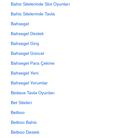
Bahis Sitelerinde Slot Oyunları
Bahis Sitelerinde Tavla
Bahsegel
Bahsegel Destek
Bahsegel Giriş
Bahsegel Güncel
Bahsegel Para Çekme
Bahsegel Yeni
Bahsegel Yorumlar
Bedava Tavla Oyunları
Bet Siteleri
Betboo
Betboo Bahis
Betboo Destek