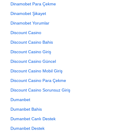
Dinamobet Para Çekme
Dinamobet Şikayet
Dinamobet Yorumlar
Discount Casino
Discount Casino Bahis
Discount Casino Giriş
Discount Casino Güncel
Discount Casino Mobil Giriş
Discount Casino Para Çekme
Discount Casino Sorunsuz Giriş
Dumanbet
Dumanbet Bahis
Dumanbet Canlı Destek
Dumanbet Destek