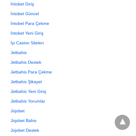
İntobet Giriş
İntobet Güncel
İntobet Para Çekme
İntobet Yeni Giriş
İyi Casino Siteleri
Jetbahis
Jetbahis Destek
Jetbahis Para Çekme
Jetbahis Şikayet
Jetbahis Yeni Giriş
Jetbahis Yorumlar
Jojobet
Jojobet Bahis
Jojobet Destek