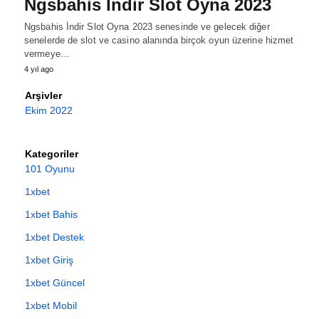
Ngsbahis İndir Slot Oyna 2023
Ngsbahis İndir Slot Oyna 2023 senesinde ve gelecek diğer
senelerde de slot ve casino alanında birçok oyun üzerine hizmet
vermeye…
4 yıl ago
Arşivler
Ekim 2022
Kategoriler
101 Oyunu
1xbet
1xbet Bahis
1xbet Destek
1xbet Giriş
1xbet Güncel
1xbet Mobil