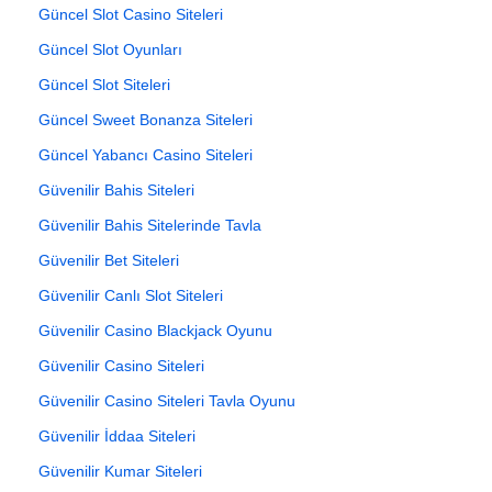
Güncel Slot Casino Siteleri
Güncel Slot Oyunları
Güncel Slot Siteleri
Güncel Sweet Bonanza Siteleri
Güncel Yabancı Casino Siteleri
Güvenilir Bahis Siteleri
Güvenilir Bahis Sitelerinde Tavla
Güvenilir Bet Siteleri
Güvenilir Canlı Slot Siteleri
Güvenilir Casino Blackjack Oyunu
Güvenilir Casino Siteleri
Güvenilir Casino Siteleri Tavla Oyunu
Güvenilir İddaa Siteleri
Güvenilir Kumar Siteleri