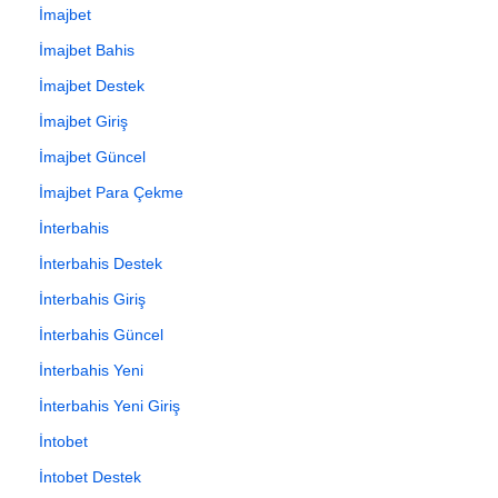
İmajbet
İmajbet Bahis
İmajbet Destek
İmajbet Giriş
İmajbet Güncel
İmajbet Para Çekme
İnterbahis
İnterbahis Destek
İnterbahis Giriş
İnterbahis Güncel
İnterbahis Yeni
İnterbahis Yeni Giriş
İntobet
İntobet Destek