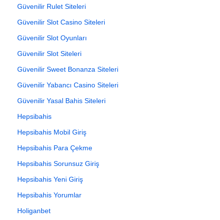
Güvenilir Rulet Siteleri
Güvenilir Slot Casino Siteleri
Güvenilir Slot Oyunları
Güvenilir Slot Siteleri
Güvenilir Sweet Bonanza Siteleri
Güvenilir Yabancı Casino Siteleri
Güvenilir Yasal Bahis Siteleri
Hepsibahis
Hepsibahis Mobil Giriş
Hepsibahis Para Çekme
Hepsibahis Sorunsuz Giriş
Hepsibahis Yeni Giriş
Hepsibahis Yorumlar
Holiganbet