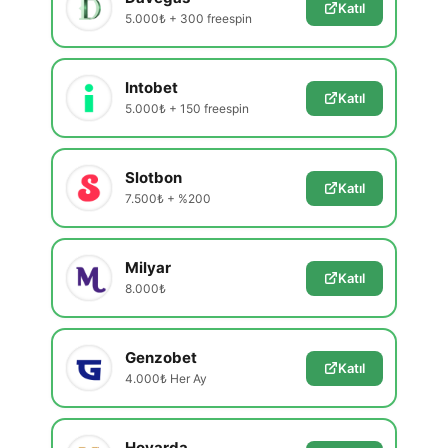
Katıl
5.000₺ + 300 freespin
Intobet
Katıl
5.000₺ + 150 freespin
Slotbon
Katıl
7.500₺ + %200
Milyar
Katıl
8.000₺
Genzobet
Katıl
4.000₺ Her Ay
Hovarda