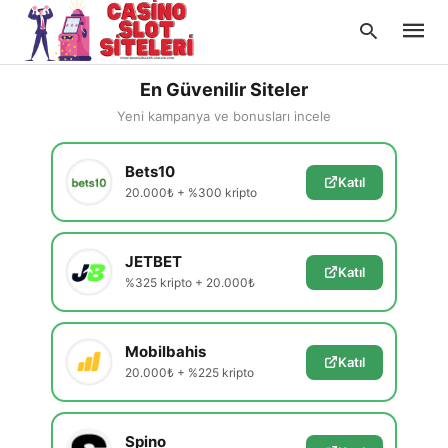
En Güvenilir Siteler
Yeni kampanya ve bonusları incele
Type
Bets10
your
Katıl
searc
20.000₺ + %300 kripto
query
and
hit
enter:
JETBET
Katıl
%325 kripto + 20.000₺
Mobilbahis
Katıl
20.000₺ + %225 kripto
Spino