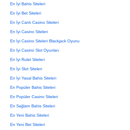
En İyi Bahis Siteleri
En İyi Bet Siteleri
En İyi Canlı Casino Siteleri
En İyi Casino Siteleri
En İyi Casino Siteleri Blackjack Oyunu
En İyi Casino Slot Oyunları
En İyi Rulet Siteleri
En İyi Slot Siteleri
En İyi Yasal Bahis Siteleri
En Popüler Bahis Siteleri
En Popüler Casino Siteleri
En Sağlam Bahis Siteleri
En Yeni Bahis Siteleri
En Yeni Bet Siteleri