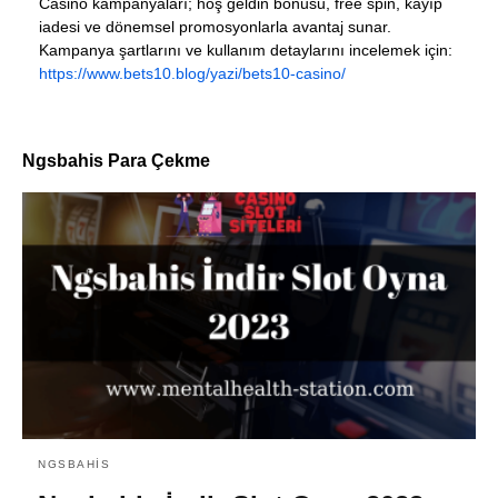
Casino kampanyaları; hoş geldin bonusu, free spin, kayıp
iadesi ve dönemsel promosyonlarla avantaj sunar.
Kampanya şartlarını ve kullanım detaylarını incelemek için:
https://www.bets10.blog/yazi/bets10-casino/
Ngsbahis Para Çekme
NGSBAHIS