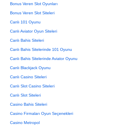
Bonus Veren Slot Oyunları
Bonus Veren Slot Siteleri
Canlı 101 Oyunu
Canlı Aviator Oyun Siteleri
Canlı Bahis Siteleri
Canlı Bahis Sitelerinde 101 Oyunu
Canlı Bahis Sitelerinde Aviator Oyunu
Canlı Blackjack Oyunu
Canlı Casino Siteleri
Canlı Slot Casino Siteleri
Canlı Slot Siteleri
Casino Bahis Siteleri
Casino Firmaları Oyun Seçenekleri
Casino Metropol