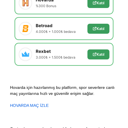
Katıl
%300 Bonus
Betroad
Katıl
4.000₺ + 1.000₺ bedava
Rexbet
Katıl
3.000₺ + 1.500₺ bedava
Hovarda için hazırlanmış bu platform, spor severlere canlı
maç yayınlarına hızlı ve güvenilir erişim sağlar.
HOVARDA MAÇ İZLE