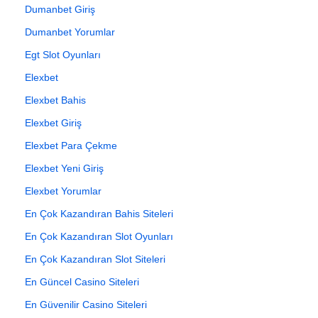
Dumanbet Giriş
Dumanbet Yorumlar
Egt Slot Oyunları
Elexbet
Elexbet Bahis
Elexbet Giriş
Elexbet Para Çekme
Elexbet Yeni Giriş
Elexbet Yorumlar
En Çok Kazandıran Bahis Siteleri
En Çok Kazandıran Slot Oyunları
En Çok Kazandıran Slot Siteleri
En Güncel Casino Siteleri
En Güvenilir Casino Siteleri