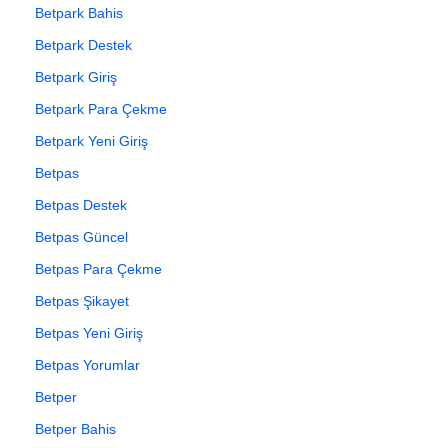
Betpark Bahis
Betpark Destek
Betpark Giriş
Betpark Para Çekme
Betpark Yeni Giriş
Betpas
Betpas Destek
Betpas Güncel
Betpas Para Çekme
Betpas Şikayet
Betpas Yeni Giriş
Betpas Yorumlar
Betper
Betper Bahis