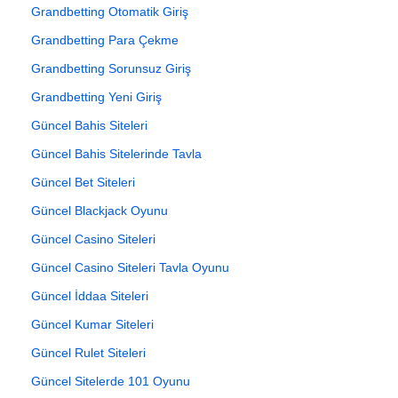
Grandbetting Otomatik Giriş
Grandbetting Para Çekme
Grandbetting Sorunsuz Giriş
Grandbetting Yeni Giriş
Güncel Bahis Siteleri
Güncel Bahis Sitelerinde Tavla
Güncel Bet Siteleri
Güncel Blackjack Oyunu
Güncel Casino Siteleri
Güncel Casino Siteleri Tavla Oyunu
Güncel İddaa Siteleri
Güncel Kumar Siteleri
Güncel Rulet Siteleri
Güncel Sitelerde 101 Oyunu