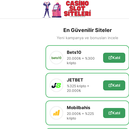
En Güvenilir Siteler
Yeni kampanya ve bonusları incele
Bets10
Katıl
20.000₺ + %300
kripto
JETBET
Katıl
%325 kripto +
20.000₺
Mobilbahis
Katıl
20.000₺ + %225
kripto