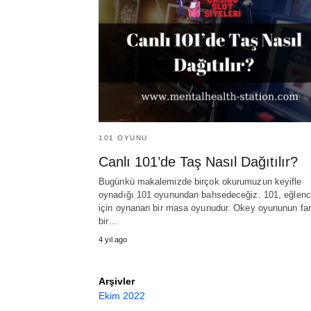
101 OYUNU
Canlı 101’de Taş Nasıl Dağıtılır?
Bugünkü makalemizde birçok okurumuzun keyifle
oynadığı 101 oyunundan bahsedeceğiz. 101, eğlen
için oynanan bir masa oyunudur. Okey oyununun far
bir…
4 yıl ago
Arşivler
Ekim 2022