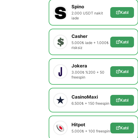
Spino
Katıl
2.000 USDT nakit
iade
Casher
Katıl
5.000₺ iade + 1.000₺
risksiz
Jokera
Katıl
3.000₺ %200 + 50
freespin
CasinoMaxi
Katıl
6.500₺ + 150 freespin
Hitpot
Katıl
5.000₺ + 100 freespin