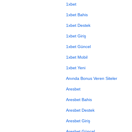
1xbet
1xbet Bahis
1xbet Destek
1xbet Giriş
1xbet Güncel
1xbet Mobil
1xbet Yeni
Anında Bonus Veren Siteler
Aresbet
Aresbet Bahis
Aresbet Destek
Aresbet Giriş
Aresbet Güncel