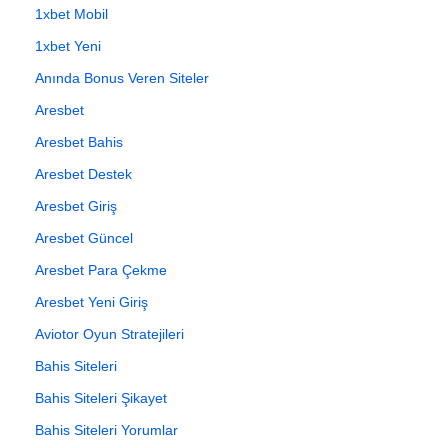
1xbet Mobil
1xbet Yeni
Anında Bonus Veren Siteler
Aresbet
Aresbet Bahis
Aresbet Destek
Aresbet Giriş
Aresbet Güncel
Aresbet Para Çekme
Aresbet Yeni Giriş
Aviotor Oyun Stratejileri
Bahis Siteleri
Bahis Siteleri Şikayet
Bahis Siteleri Yorumlar