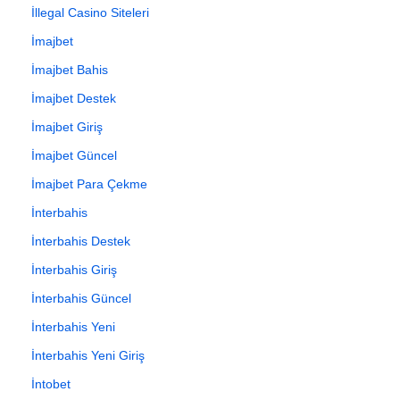
İllegal Casino Siteleri
İmajbet
İmajbet Bahis
İmajbet Destek
İmajbet Giriş
İmajbet Güncel
İmajbet Para Çekme
İnterbahis
İnterbahis Destek
İnterbahis Giriş
İnterbahis Güncel
İnterbahis Yeni
İnterbahis Yeni Giriş
İntobet