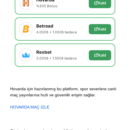
Katıl
%300 Bonus
Betroad
Katıl
4.000₺ + 1.000₺ bedava
Rexbet
Katıl
3.000₺ + 1.500₺ bedava
Hovarda için hazırlanmış bu platform, spor severlere canlı
maç yayınlarına hızlı ve güvenilir erişim sağlar.
HOVARDA MAÇ İZLE