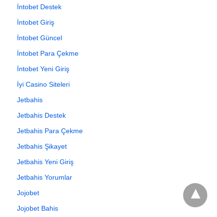
İntobet Destek
İntobet Giriş
İntobet Güncel
İntobet Para Çekme
İntobet Yeni Giriş
İyi Casino Siteleri
Jetbahis
Jetbahis Destek
Jetbahis Para Çekme
Jetbahis Şikayet
Jetbahis Yeni Giriş
Jetbahis Yorumlar
Jojobet
Jojobet Bahis