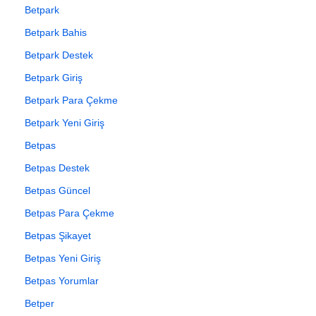
Betpark
Betpark Bahis
Betpark Destek
Betpark Giriş
Betpark Para Çekme
Betpark Yeni Giriş
Betpas
Betpas Destek
Betpas Güncel
Betpas Para Çekme
Betpas Şikayet
Betpas Yeni Giriş
Betpas Yorumlar
Betper