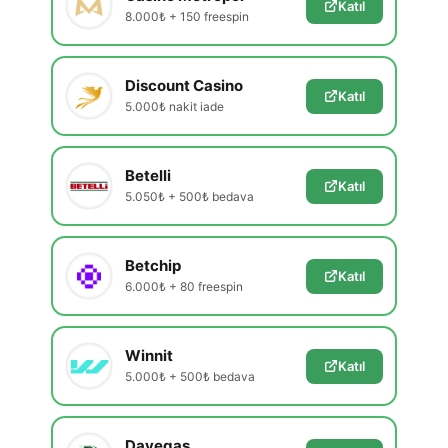
Katıl
8.000₺ + 150 freespin
Discount Casino
Katıl
5.000₺ nakit iade
Betelli
Katıl
5.050₺ + 500₺ bedava
Betchip
Katıl
6.000₺ + 80 freespin
Winnit
Katıl
5.000₺ + 500₺ bedava
Davegas