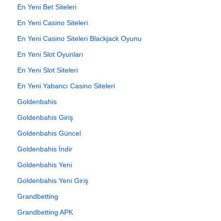
En Yeni Bet Siteleri
En Yeni Casino Siteleri
En Yeni Casino Siteleri Blackjack Oyunu
En Yeni Slot Oyunları
En Yeni Slot Siteleri
En Yeni Yabancı Casino Siteleri
Goldenbahis
Goldenbahis Giriş
Goldenbahis Güncel
Goldenbahis İndir
Goldenbahis Yeni
Goldenbahis Yeni Giriş
Grandbetting
Grandbetting APK