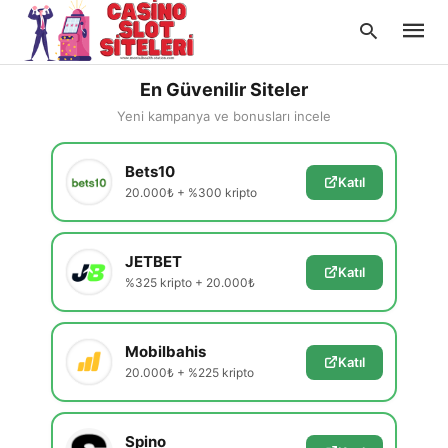
En Güvenilir Siteler
Yeni kampanya ve bonusları incele
Type
Bets10
your
Katıl
searc
20.000₺ + %300 kripto
query
and
hit
enter:
JETBET
Katıl
%325 kripto + 20.000₺
Mobilbahis
Katıl
20.000₺ + %225 kripto
Spino