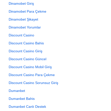
Dinamobet Giriş
Dinamobet Para Çekme
Dinamobet Şikayet
Dinamobet Yorumlar
Discount Casino
Discount Casino Bahis
Discount Casino Giriş
Discount Casino Güncel
Discount Casino Mobil Giriş
Discount Casino Para Çekme
Discount Casino Sorunsuz Giriş
Dumanbet
Dumanbet Bahis
Dumanbet Canlı Destek