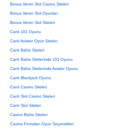
Bonus Veren Slot Casino Siteleri
Bonus Veren Slot Oyunları
Bonus Veren Slot Siteleri
Canlı 101 Oyunu
Canlı Aviator Oyun Siteleri
Canlı Bahis Siteleri
Canlı Bahis Sitelerinde 101 Oyunu
Canlı Bahis Sitelerinde Aviator Oyunu
Canlı Blackjack Oyunu
Canlı Casino Siteleri
Canlı Slot Casino Siteleri
Canlı Slot Siteleri
Casino Bahis Siteleri
Casino Firmaları Oyun Seçenekleri