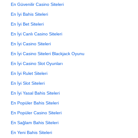
En Güvenilir Casino Siteleri
En İyi Bahis Siteleri
En İyi Bet Siteleri
En İyi Canlı Casino Siteleri
En İyi Casino Siteleri
En İyi Casino Siteleri Blackjack Oyunu
En İyi Casino Slot Oyunları
En İyi Rulet Siteleri
En İyi Slot Siteleri
En İyi Yasal Bahis Siteleri
En Popüler Bahis Siteleri
En Popüler Casino Siteleri
En Sağlam Bahis Siteleri
En Yeni Bahis Siteleri