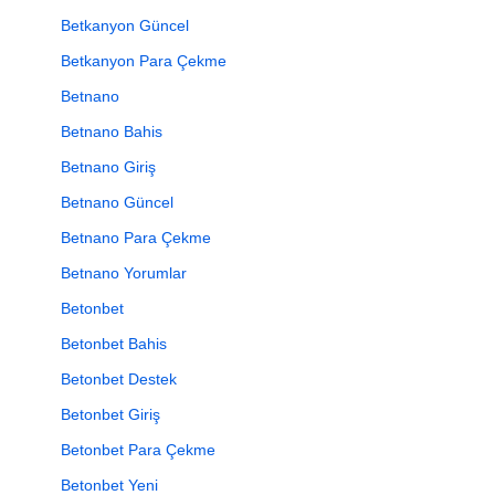
Betkanyon Güncel
Betkanyon Para Çekme
Betnano
Betnano Bahis
Betnano Giriş
Betnano Güncel
Betnano Para Çekme
Betnano Yorumlar
Betonbet
Betonbet Bahis
Betonbet Destek
Betonbet Giriş
Betonbet Para Çekme
Betonbet Yeni