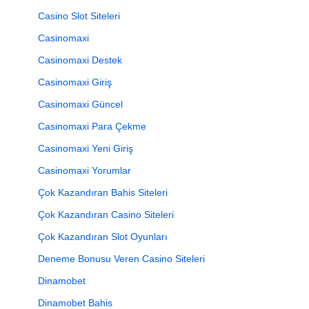
Casino Slot Siteleri
Casinomaxi
Casinomaxi Destek
Casinomaxi Giriş
Casinomaxi Güncel
Casinomaxi Para Çekme
Casinomaxi Yeni Giriş
Casinomaxi Yorumlar
Çok Kazandıran Bahis Siteleri
Çok Kazandıran Casino Siteleri
Çok Kazandıran Slot Oyunları
Deneme Bonusu Veren Casino Siteleri
Dinamobet
Dinamobet Bahis