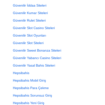
Güvenilir İddaa Siteleri
Güvenilir Kumar Siteleri
Güvenilir Rulet Siteleri
Güvenilir Slot Casino Siteleri
Güvenilir Slot Oyunları
Güvenilir Slot Siteleri
Güvenilir Sweet Bonanza Siteleri
Güvenilir Yabancı Casino Siteleri
Güvenilir Yasal Bahis Siteleri
Hepsibahis
Hepsibahis Mobil Giriş
Hepsibahis Para Çekme
Hepsibahis Sorunsuz Giriş
Hepsibahis Yeni Giriş