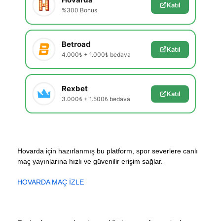
Katıl
%300 Bonus
Betroad
Katıl
4.000₺ + 1.000₺ bedava
Rexbet
Katıl
3.000₺ + 1.500₺ bedava
Hovarda için hazırlanmış bu platform, spor severlere canlı
maç yayınlarına hızlı ve güvenilir erişim sağlar.
HOVARDA MAÇ İZLE