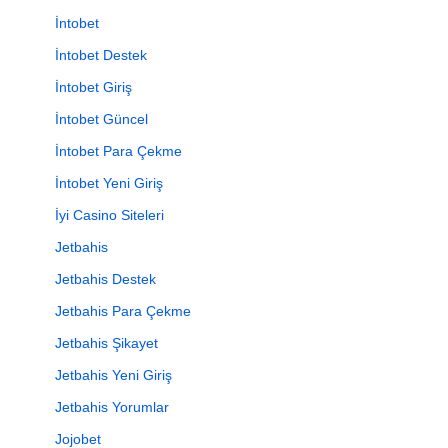
İntobet
İntobet Destek
İntobet Giriş
İntobet Güncel
İntobet Para Çekme
İntobet Yeni Giriş
İyi Casino Siteleri
Jetbahis
Jetbahis Destek
Jetbahis Para Çekme
Jetbahis Şikayet
Jetbahis Yeni Giriş
Jetbahis Yorumlar
Jojobet