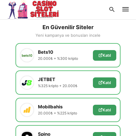
En Güvenilir Siteler
Yeni kampanya ve bonusları incele
Type
Bets10
your
Katıl
searc
20.000₺ + %300 kripto
query
and
hit
enter:
JETBET
Katıl
%325 kripto + 20.000₺
Mobilbahis
Katıl
20.000₺ + %225 kripto
Spino