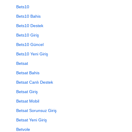
Bets10
Bets10 Bahis
Bets10 Destek
Bets10 Giriş
Bets10 Güncel
Bets10 Yeni Giriş
Betsat
Betsat Bahis
Betsat Canlı Destek
Betsat Giriş
Betsat Mobil
Betsat Sorunsuz Giriş
Betsat Yeni Giriş
Betvole