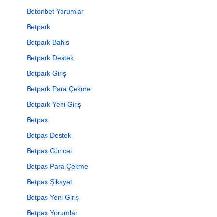
Betonbet Yorumlar
Betpark
Betpark Bahis
Betpark Destek
Betpark Giriş
Betpark Para Çekme
Betpark Yeni Giriş
Betpas
Betpas Destek
Betpas Güncel
Betpas Para Çekme
Betpas Şikayet
Betpas Yeni Giriş
Betpas Yorumlar