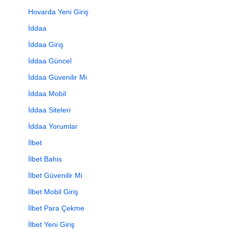
Hovarda Yeni Giriş
İddaa
İddaa Giriş
İddaa Güncel
İddaa Güvenilir Mi
İddaa Mobil
İddaa Siteleri
İddaa Yorumlar
İlbet
İlbet Bahis
İlbet Güvenilir Mi
İlbet Mobil Giriş
İlbet Para Çekme
İlbet Yeni Giriş