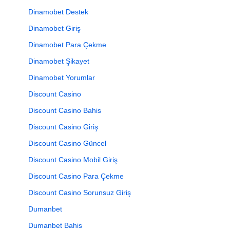
Dinamobet Destek
Dinamobet Giriş
Dinamobet Para Çekme
Dinamobet Şikayet
Dinamobet Yorumlar
Discount Casino
Discount Casino Bahis
Discount Casino Giriş
Discount Casino Güncel
Discount Casino Mobil Giriş
Discount Casino Para Çekme
Discount Casino Sorunsuz Giriş
Dumanbet
Dumanbet Bahis