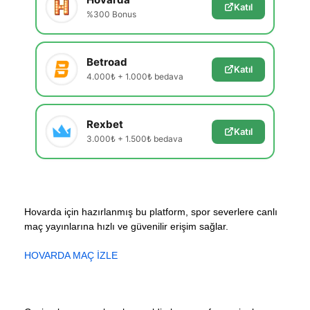
Katıl
%300 Bonus
Betroad
Katıl
4.000₺ + 1.000₺ bedava
Rexbet
Katıl
3.000₺ + 1.500₺ bedava
Hovarda için hazırlanmış bu platform, spor severlere canlı
maç yayınlarına hızlı ve güvenilir erişim sağlar.
HOVARDA MAÇ İZLE