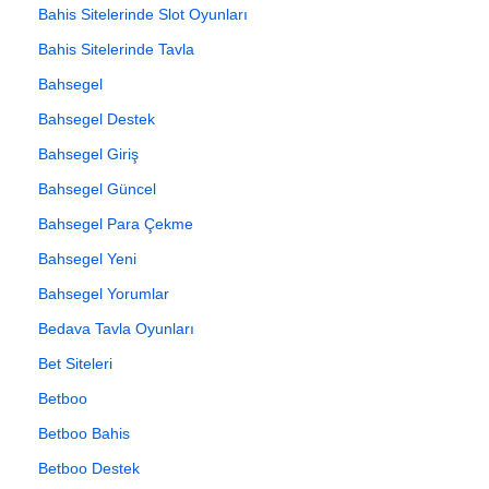
Bahis Sitelerinde Slot Oyunları
Bahis Sitelerinde Tavla
Bahsegel
Bahsegel Destek
Bahsegel Giriş
Bahsegel Güncel
Bahsegel Para Çekme
Bahsegel Yeni
Bahsegel Yorumlar
Bedava Tavla Oyunları
Bet Siteleri
Betboo
Betboo Bahis
Betboo Destek