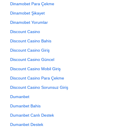
Dinamobet Para Çekme
Dinamobet Şikayet
Dinamobet Yorumlar
Discount Casino
Discount Casino Bahis
Discount Casino Giriş
Discount Casino Güncel
Discount Casino Mobil Giriş
Discount Casino Para Çekme
Discount Casino Sorunsuz Giriş
Dumanbet
Dumanbet Bahis
Dumanbet Canlı Destek
Dumanbet Destek