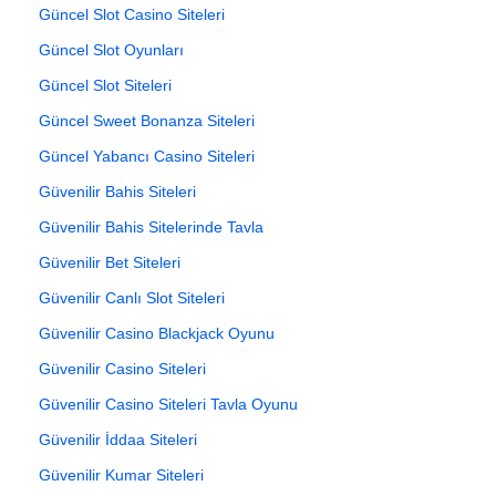
Güncel Slot Casino Siteleri
Güncel Slot Oyunları
Güncel Slot Siteleri
Güncel Sweet Bonanza Siteleri
Güncel Yabancı Casino Siteleri
Güvenilir Bahis Siteleri
Güvenilir Bahis Sitelerinde Tavla
Güvenilir Bet Siteleri
Güvenilir Canlı Slot Siteleri
Güvenilir Casino Blackjack Oyunu
Güvenilir Casino Siteleri
Güvenilir Casino Siteleri Tavla Oyunu
Güvenilir İddaa Siteleri
Güvenilir Kumar Siteleri