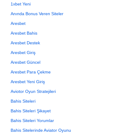
1xbet Yeni
Anında Bonus Veren Siteler
Aresbet
Aresbet Bahis
Aresbet Destek
Aresbet Giriş
Aresbet Güncel
Aresbet Para Çekme
Aresbet Yeni Giriş
Aviotor Oyun Stratejileri
Bahis Siteleri
Bahis Siteleri Şikayet
Bahis Siteleri Yorumlar
Bahis Sitelerinde Aviator Oyunu