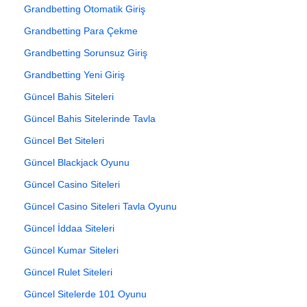
Grandbetting Otomatik Giriş
Grandbetting Para Çekme
Grandbetting Sorunsuz Giriş
Grandbetting Yeni Giriş
Güncel Bahis Siteleri
Güncel Bahis Sitelerinde Tavla
Güncel Bet Siteleri
Güncel Blackjack Oyunu
Güncel Casino Siteleri
Güncel Casino Siteleri Tavla Oyunu
Güncel İddaa Siteleri
Güncel Kumar Siteleri
Güncel Rulet Siteleri
Güncel Sitelerde 101 Oyunu