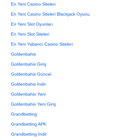
En Yeni Casino Siteleri
En Yeni Casino Siteleri Blackjack Oyunu
En Yeni Slot Oyunları
En Yeni Slot Siteleri
En Yeni Yabancı Casino Siteleri
Goldenbahis
Goldenbahis Giriş
Goldenbahis Güncel
Goldenbahis İndir
Goldenbahis Yeni
Goldenbahis Yeni Giriş
Grandbetting
Grandbetting APK
Grandbetting İndir