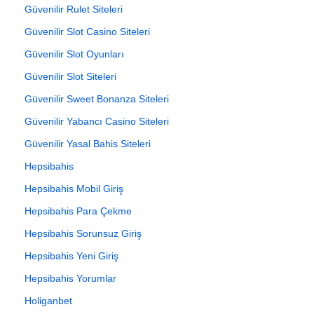
Güvenilir Rulet Siteleri
Güvenilir Slot Casino Siteleri
Güvenilir Slot Oyunları
Güvenilir Slot Siteleri
Güvenilir Sweet Bonanza Siteleri
Güvenilir Yabancı Casino Siteleri
Güvenilir Yasal Bahis Siteleri
Hepsibahis
Hepsibahis Mobil Giriş
Hepsibahis Para Çekme
Hepsibahis Sorunsuz Giriş
Hepsibahis Yeni Giriş
Hepsibahis Yorumlar
Holiganbet