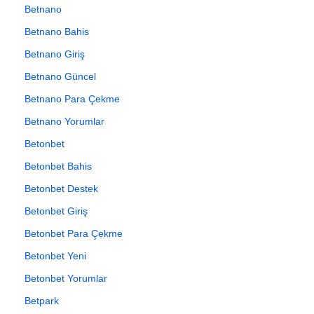
Betnano
Betnano Bahis
Betnano Giriş
Betnano Güncel
Betnano Para Çekme
Betnano Yorumlar
Betonbet
Betonbet Bahis
Betonbet Destek
Betonbet Giriş
Betonbet Para Çekme
Betonbet Yeni
Betonbet Yorumlar
Betpark