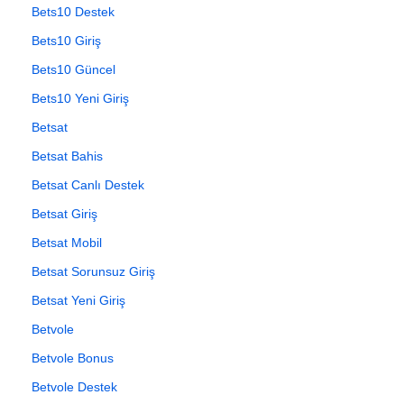
Bets10 Destek
Bets10 Giriş
Bets10 Güncel
Bets10 Yeni Giriş
Betsat
Betsat Bahis
Betsat Canlı Destek
Betsat Giriş
Betsat Mobil
Betsat Sorunsuz Giriş
Betsat Yeni Giriş
Betvole
Betvole Bonus
Betvole Destek