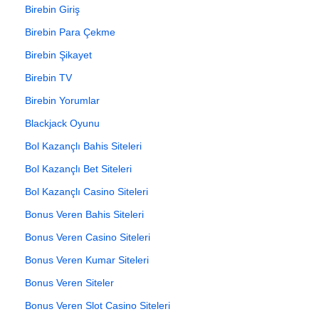
Birebin Giriş
Birebin Para Çekme
Birebin Şikayet
Birebin TV
Birebin Yorumlar
Blackjack Oyunu
Bol Kazançlı Bahis Siteleri
Bol Kazançlı Bet Siteleri
Bol Kazançlı Casino Siteleri
Bonus Veren Bahis Siteleri
Bonus Veren Casino Siteleri
Bonus Veren Kumar Siteleri
Bonus Veren Siteler
Bonus Veren Slot Casino Siteleri