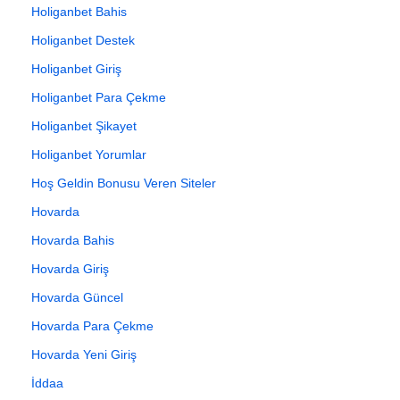
Holiganbet Bahis
Holiganbet Destek
Holiganbet Giriş
Holiganbet Para Çekme
Holiganbet Şikayet
Holiganbet Yorumlar
Hoş Geldin Bonusu Veren Siteler
Hovarda
Hovarda Bahis
Hovarda Giriş
Hovarda Güncel
Hovarda Para Çekme
Hovarda Yeni Giriş
İddaa