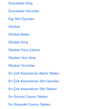
Dumanbet Giriş
Dumanbet Yorumlar
Egt Slot Oyunları
Elexbet
Elexbet Bahis
Elexbet Giriş
Elexbet Para Çekme
Elexbet Yeni Giriş
Elexbet Yorumlar
En Çok Kazandıran Bahis Siteleri
En Çok Kazandıran Slot Oyunları
En Çok Kazandıran Slot Siteleri
En Güncel Casino Siteleri
En Güvenilir Casino Siteleri