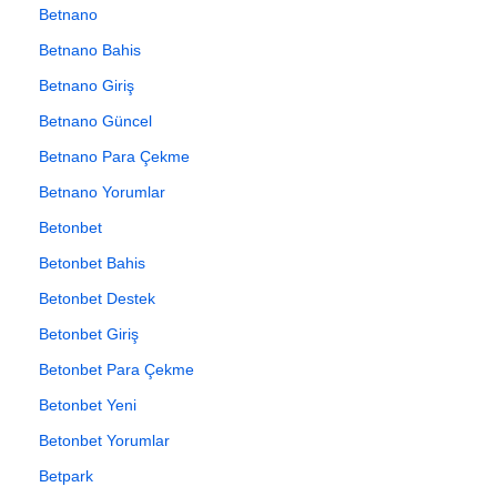
Betnano
Betnano Bahis
Betnano Giriş
Betnano Güncel
Betnano Para Çekme
Betnano Yorumlar
Betonbet
Betonbet Bahis
Betonbet Destek
Betonbet Giriş
Betonbet Para Çekme
Betonbet Yeni
Betonbet Yorumlar
Betpark