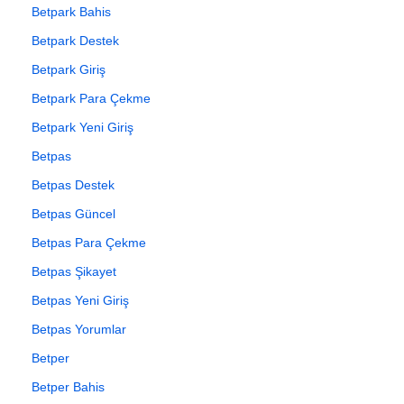
Betpark Bahis
Betpark Destek
Betpark Giriş
Betpark Para Çekme
Betpark Yeni Giriş
Betpas
Betpas Destek
Betpas Güncel
Betpas Para Çekme
Betpas Şikayet
Betpas Yeni Giriş
Betpas Yorumlar
Betper
Betper Bahis