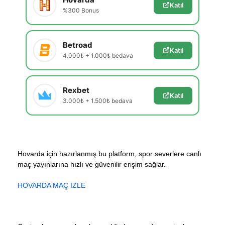
Katıl
%300 Bonus
Betroad
Katıl
4.000₺ + 1.000₺ bedava
Rexbet
Katıl
3.000₺ + 1.500₺ bedava
Hovarda için hazırlanmış bu platform, spor severlere canlı
maç yayınlarına hızlı ve güvenilir erişim sağlar.
HOVARDA MAÇ İZLE