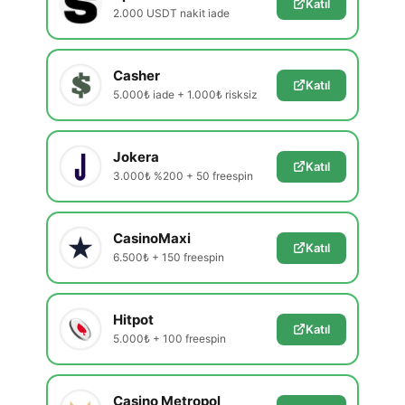
Katıl
2.000 USDT nakit iade
Casher
Katıl
5.000₺ iade + 1.000₺ risksiz
Jokera
Katıl
3.000₺ %200 + 50 freespin
CasinoMaxi
Katıl
6.500₺ + 150 freespin
Hitpot
Katıl
5.000₺ + 100 freespin
Casino Metropol