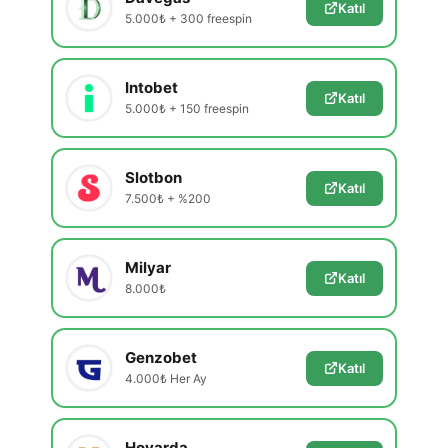
Katıl
5.000₺ + 300 freespin
Intobet
Katıl
5.000₺ + 150 freespin
Slotbon
Katıl
7.500₺ + %200
Milyar
Katıl
8.000₺
Genzobet
Katıl
4.000₺ Her Ay
Hovarda