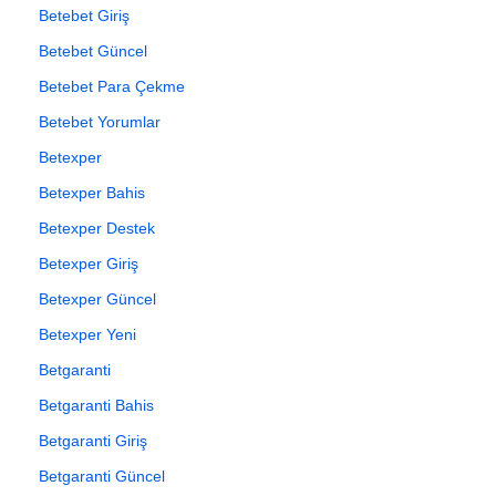
Betebet Giriş
Betebet Güncel
Betebet Para Çekme
Betebet Yorumlar
Betexper
Betexper Bahis
Betexper Destek
Betexper Giriş
Betexper Güncel
Betexper Yeni
Betgaranti
Betgaranti Bahis
Betgaranti Giriş
Betgaranti Güncel