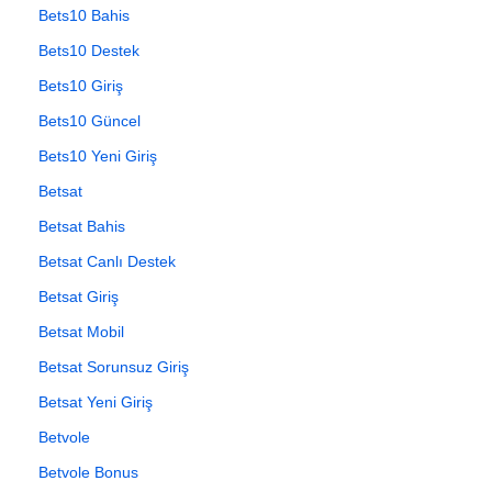
Bets10 Bahis
Bets10 Destek
Bets10 Giriş
Bets10 Güncel
Bets10 Yeni Giriş
Betsat
Betsat Bahis
Betsat Canlı Destek
Betsat Giriş
Betsat Mobil
Betsat Sorunsuz Giriş
Betsat Yeni Giriş
Betvole
Betvole Bonus