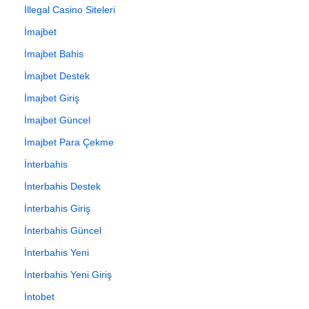
İllegal Casino Siteleri
İmajbet
İmajbet Bahis
İmajbet Destek
İmajbet Giriş
İmajbet Güncel
İmajbet Para Çekme
İnterbahis
İnterbahis Destek
İnterbahis Giriş
İnterbahis Güncel
İnterbahis Yeni
İnterbahis Yeni Giriş
İntobet