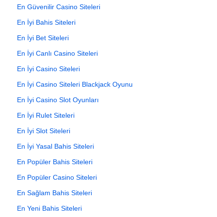
En Güvenilir Casino Siteleri
En İyi Bahis Siteleri
En İyi Bet Siteleri
En İyi Canlı Casino Siteleri
En İyi Casino Siteleri
En İyi Casino Siteleri Blackjack Oyunu
En İyi Casino Slot Oyunları
En İyi Rulet Siteleri
En İyi Slot Siteleri
En İyi Yasal Bahis Siteleri
En Popüler Bahis Siteleri
En Popüler Casino Siteleri
En Sağlam Bahis Siteleri
En Yeni Bahis Siteleri