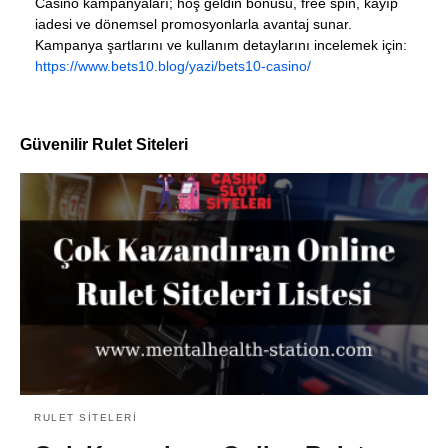
Casino kampanyaları; hoş geldin bonusu, free spin, kayıp
iadesi ve dönemsel promosyonlarla avantaj sunar.
Kampanya şartlarını ve kullanım detaylarını incelemek için:
https://www.bets10.blog/yazi/bets10-casino/
Güvenilir Rulet Siteleri
RULET SITELERI