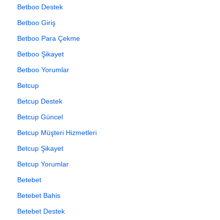
Betboo Destek
Betboo Giriş
Betboo Para Çekme
Betboo Şikayet
Betboo Yorumlar
Betcup
Betcup Destek
Betcup Güncel
Betcup Müşteri Hizmetleri
Betcup Şikayet
Betcup Yorumlar
Betebet
Betebet Bahis
Betebet Destek