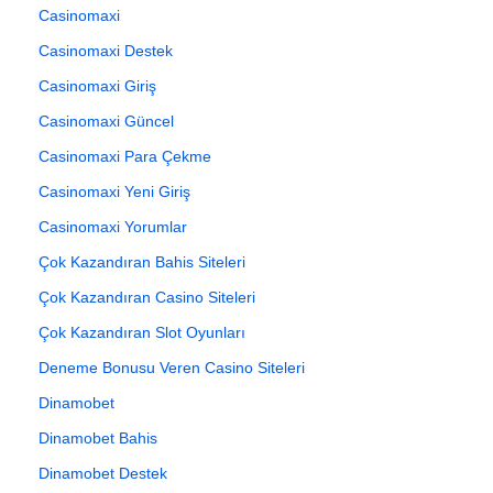
Casinomaxi
Casinomaxi Destek
Casinomaxi Giriş
Casinomaxi Güncel
Casinomaxi Para Çekme
Casinomaxi Yeni Giriş
Casinomaxi Yorumlar
Çok Kazandıran Bahis Siteleri
Çok Kazandıran Casino Siteleri
Çok Kazandıran Slot Oyunları
Deneme Bonusu Veren Casino Siteleri
Dinamobet
Dinamobet Bahis
Dinamobet Destek