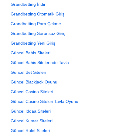
Grandbetting İndir
Grandbetting Otomatik Giriş
Grandbetting Para Çekme
Grandbetting Sorunsuz Giriş
Grandbetting Yeni Giriş
Güncel Bahis Siteleri
Güncel Bahis Sitelerinde Tavla
Güncel Bet Siteleri
Güncel Blackjack Oyunu
Güncel Casino Siteleri
Güncel Casino Siteleri Tavla Oyunu
Güncel İddaa Siteleri
Güncel Kumar Siteleri
Güncel Rulet Siteleri