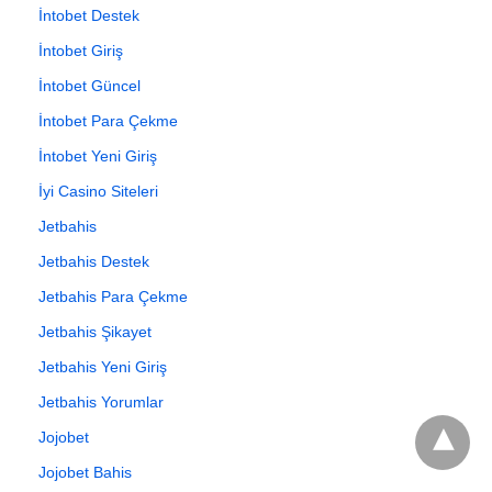
İntobet Destek
İntobet Giriş
İntobet Güncel
İntobet Para Çekme
İntobet Yeni Giriş
İyi Casino Siteleri
Jetbahis
Jetbahis Destek
Jetbahis Para Çekme
Jetbahis Şikayet
Jetbahis Yeni Giriş
Jetbahis Yorumlar
Jojobet
Jojobet Bahis