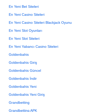
En Yeni Bet Siteleri
En Yeni Casino Siteleri
En Yeni Casino Siteleri Blackjack Oyunu
En Yeni Slot Oyunları
En Yeni Slot Siteleri
En Yeni Yabancı Casino Siteleri
Goldenbahis
Goldenbahis Giriş
Goldenbahis Güncel
Goldenbahis İndir
Goldenbahis Yeni
Goldenbahis Yeni Giriş
Grandbetting
Grandbetting APK