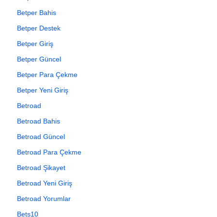
Betper Bahis
Betper Destek
Betper Giriş
Betper Güncel
Betper Para Çekme
Betper Yeni Giriş
Betroad
Betroad Bahis
Betroad Güncel
Betroad Para Çekme
Betroad Şikayet
Betroad Yeni Giriş
Betroad Yorumlar
Bets10