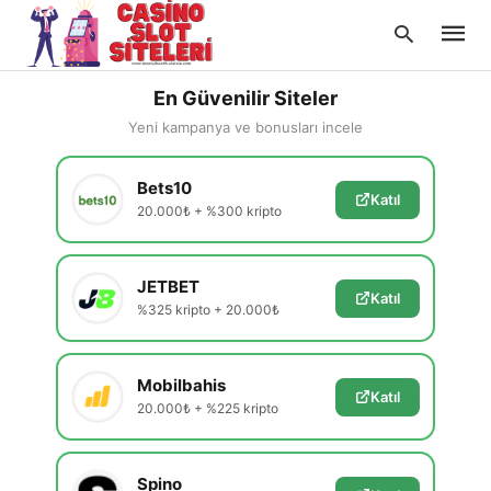
En Güvenilir Siteler
Yeni kampanya ve bonusları incele
Type
Bets10
your
Katıl
searc
20.000₺ + %300 kripto
query
and
hit
enter:
JETBET
Katıl
%325 kripto + 20.000₺
Mobilbahis
Katıl
20.000₺ + %225 kripto
Spino