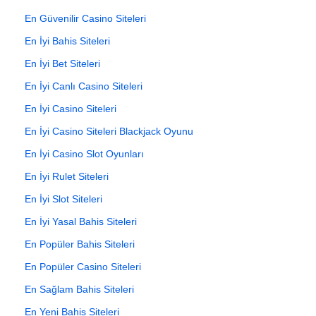
En Güvenilir Casino Siteleri
En İyi Bahis Siteleri
En İyi Bet Siteleri
En İyi Canlı Casino Siteleri
En İyi Casino Siteleri
En İyi Casino Siteleri Blackjack Oyunu
En İyi Casino Slot Oyunları
En İyi Rulet Siteleri
En İyi Slot Siteleri
En İyi Yasal Bahis Siteleri
En Popüler Bahis Siteleri
En Popüler Casino Siteleri
En Sağlam Bahis Siteleri
En Yeni Bahis Siteleri