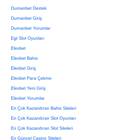
Dumanbet Destek
Dumanbet Giriş
Dumanbet Yorumlar
Egt Slot Oyunları
Elexbet
Elexbet Bahis
Elexbet Giriş
Elexbet Para Çekme
Elexbet Yeni Giriş
Elexbet Yorumlar
En Çok Kazandıran Bahis Siteleri
En Çok Kazandıran Slot Oyunları
En Çok Kazandıran Slot Siteleri
En Güncel Casino Siteleri