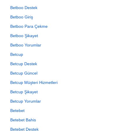
Betboo Destek
Betboo Giriş
Betboo Para Çekme
Betboo Şikayet
Betboo Yorumlar
Betcup
Betcup Destek
Betcup Güncel
Betcup Müşteri Hizmetleri
Betcup Şikayet
Betcup Yorumlar
Betebet
Betebet Bahis
Betebet Destek