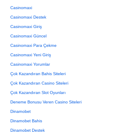
Casinomaxi
Casinomaxi Destek
Casinomaxi Giriş
Casinomaxi Güncel
Casinomaxi Para Çekme
Casinomaxi Yeni Giriş
Casinomaxi Yorumlar
Çok Kazandıran Bahis Siteleri
Çok Kazandıran Casino Siteleri
Çok Kazandıran Slot Oyunları
Deneme Bonusu Veren Casino Siteleri
Dinamobet
Dinamobet Bahis
Dinamobet Destek