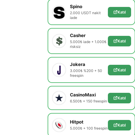
Spino
Katıl
2.000 USDT nakit
iade
Casher
Katıl
5.000₺ iade + 1.000₺
risksiz
Jokera
Katıl
3.000₺ %200 + 50
freespin
CasinoMaxi
Katıl
6.500₺ + 150 freespin
Hitpot
Katıl
5.000₺ + 100 freespin