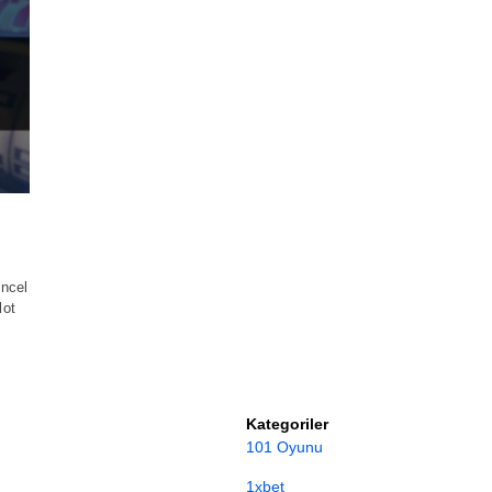
üncel
lot
Kategoriler
101 Oyunu
1xbet