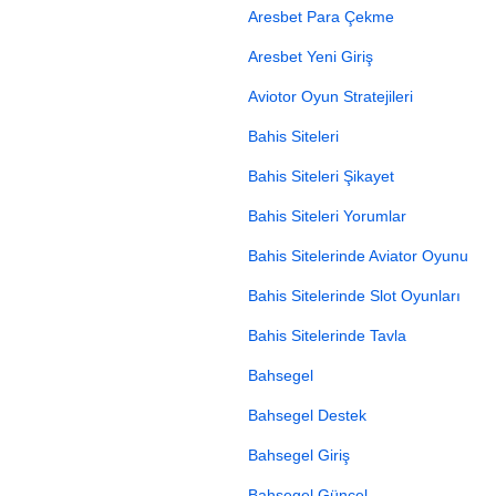
Aresbet Para Çekme
Aresbet Yeni Giriş
Aviotor Oyun Stratejileri
Bahis Siteleri
Bahis Siteleri Şikayet
Bahis Siteleri Yorumlar
Bahis Sitelerinde Aviator Oyunu
Bahis Sitelerinde Slot Oyunları
Bahis Sitelerinde Tavla
Bahsegel
Bahsegel Destek
Bahsegel Giriş
Bahsegel Güncel