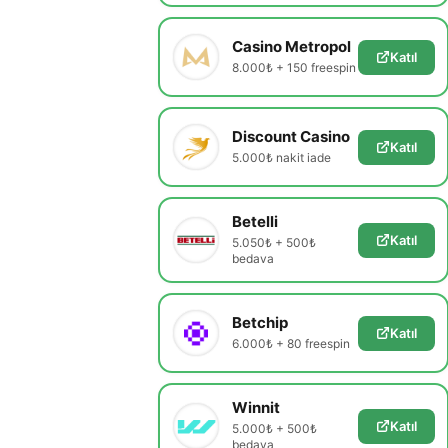
Casino Metropol
Katıl
8.000₺ + 150 freespin
Discount Casino
Katıl
5.000₺ nakit iade
Betelli
Katıl
5.050₺ + 500₺
bedava
Betchip
Katıl
6.000₺ + 80 freespin
Winnit
Katıl
5.000₺ + 500₺
bedava