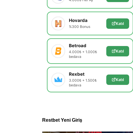
Hovarda
Katıl
%300 Bonus
Betroad
Katıl
4.000₺ + 1.000₺
bedava
Rexbet
Katıl
3.000₺ + 1.500₺
bedava
Restbet Yeni Giriş