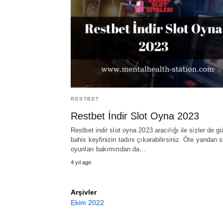
RESTBET
Restbet İndir Slot Oyna 2023
Restbet indir slot oyna 2023 aracılığı ile sizler de g
bahis keyfinizin tadını çıkarabilirsiniz. Öte yandan s
oyunları bakımından da…
4 yıl ago
Arşivler
Ekim 2022