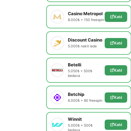
Casino Metropol
Katıl
8.000₺ + 150 freespin
Discount Casino
Katıl
5.000₺ nakit iade
Betelli
Katıl
5.050₺ + 500₺
bedava
Betchip
Katıl
6.000₺ + 80 freespin
Winnit
Katıl
5.000₺ + 500₺
bedava