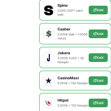
Spino
Katıl
2.000 USDT nakit
iade
Casher
Katıl
5.000₺ iade + 1.000₺
risksiz
Jokera
Katıl
3.000₺ %200 + 50
freespin
CasinoMaxi
Katıl
6.500₺ + 150 freespin
Hitpot
Katıl
5.000₺ + 100 freespin