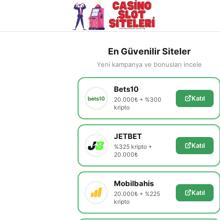
En Güvenilir Siteler
Yeni kampanya ve bonusları incele
Bets10
Katıl
20.000₺ + %300
kripto
JETBET
Katıl
%325 kripto +
20.000₺
Mobilbahis
Katıl
20.000₺ + %225
kripto