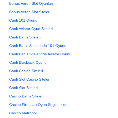
Bonus Veren Slot Oyunları
Bonus Veren Slot Siteleri
Canlı 101 Oyunu
Canlı Aviator Oyun Siteleri
Canlı Bahis Siteleri
Canlı Bahis Sitelerinde 101 Oyunu
Canlı Bahis Sitelerinde Aviator Oyunu
Canlı Blackjack Oyunu
Canlı Casino Siteleri
Canlı Slot Casino Siteleri
Canlı Slot Siteleri
Casino Bahis Siteleri
Casino Firmaları Oyun Seçenekleri
Casino Metropol