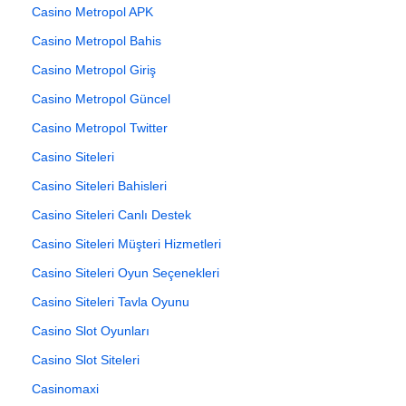
Casino Metropol APK
Casino Metropol Bahis
Casino Metropol Giriş
Casino Metropol Güncel
Casino Metropol Twitter
Casino Siteleri
Casino Siteleri Bahisleri
Casino Siteleri Canlı Destek
Casino Siteleri Müşteri Hizmetleri
Casino Siteleri Oyun Seçenekleri
Casino Siteleri Tavla Oyunu
Casino Slot Oyunları
Casino Slot Siteleri
Casinomaxi