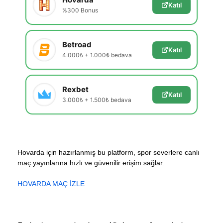
Katıl
%300 Bonus
Betroad
Katıl
4.000₺ + 1.000₺ bedava
Rexbet
Katıl
3.000₺ + 1.500₺ bedava
Hovarda için hazırlanmış bu platform, spor severlere canlı
maç yayınlarına hızlı ve güvenilir erişim sağlar.
HOVARDA MAÇ İZLE