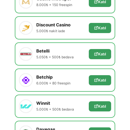
Katıl
8.000₺ + 150 freespin
Discount Casino
Katıl
5.000₺ nakit iade
Betelli
Katıl
5.050₺ + 500₺ bedava
Betchip
Katıl
6.000₺ + 80 freespin
Winnit
Katıl
5.000₺ + 500₺ bedava
Davegas