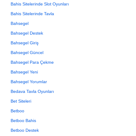
Bahis Sitelerinde Slot Oyunları
Bahis Sitelerinde Tavla
Bahsegel
Bahsegel Destek
Bahsegel Giriş
Bahsegel Güncel
Bahsegel Para Çekme
Bahsegel Yeni
Bahsegel Yorumlar
Bedava Tavla Oyunları
Bet Siteleri
Betboo
Betboo Bahis
Betboo Destek