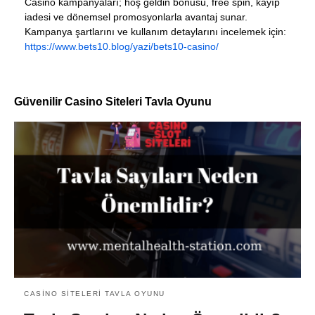
Casino kampanyaları; hoş geldin bonusu, free spin, kayıp
iadesi ve dönemsel promosyonlarla avantaj sunar.
Kampanya şartlarını ve kullanım detaylarını incelemek için:
https://www.bets10.blog/yazi/bets10-casino/
Güvenilir Casino Siteleri Tavla Oyunu
CASINO SITELERI TAVLA OYUNU