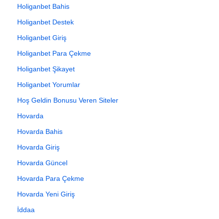
Holiganbet Bahis
Holiganbet Destek
Holiganbet Giriş
Holiganbet Para Çekme
Holiganbet Şikayet
Holiganbet Yorumlar
Hoş Geldin Bonusu Veren Siteler
Hovarda
Hovarda Bahis
Hovarda Giriş
Hovarda Güncel
Hovarda Para Çekme
Hovarda Yeni Giriş
İddaa