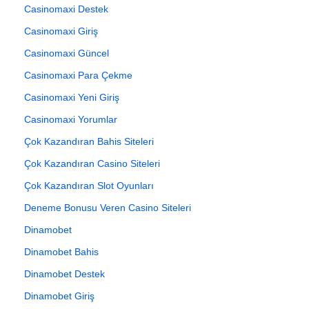
Casinomaxi Destek
Casinomaxi Giriş
Casinomaxi Güncel
Casinomaxi Para Çekme
Casinomaxi Yeni Giriş
Casinomaxi Yorumlar
Çok Kazandıran Bahis Siteleri
Çok Kazandıran Casino Siteleri
Çok Kazandıran Slot Oyunları
Deneme Bonusu Veren Casino Siteleri
Dinamobet
Dinamobet Bahis
Dinamobet Destek
Dinamobet Giriş