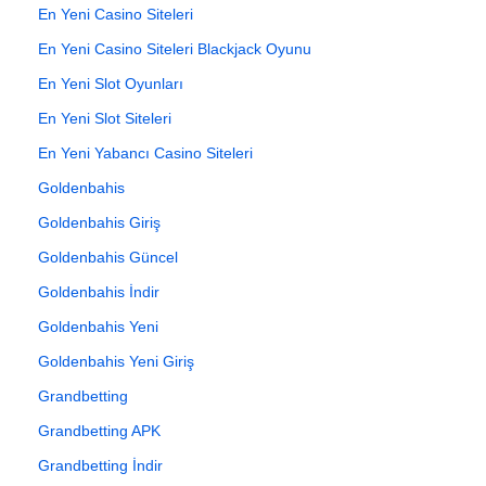
En Yeni Casino Siteleri
En Yeni Casino Siteleri Blackjack Oyunu
En Yeni Slot Oyunları
En Yeni Slot Siteleri
En Yeni Yabancı Casino Siteleri
Goldenbahis
Goldenbahis Giriş
Goldenbahis Güncel
Goldenbahis İndir
Goldenbahis Yeni
Goldenbahis Yeni Giriş
Grandbetting
Grandbetting APK
Grandbetting İndir