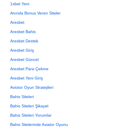
1xbet Yeni
Anında Bonus Veren Siteler
Aresbet
Aresbet Bahis
Aresbet Destek
Aresbet Giriş
Aresbet Güncel
Aresbet Para Çekme
Aresbet Yeni Giriş
Aviotor Oyun Stratejileri
Bahis Siteleri
Bahis Siteleri Şikayet
Bahis Siteleri Yorumlar
Bahis Sitelerinde Aviator Oyunu