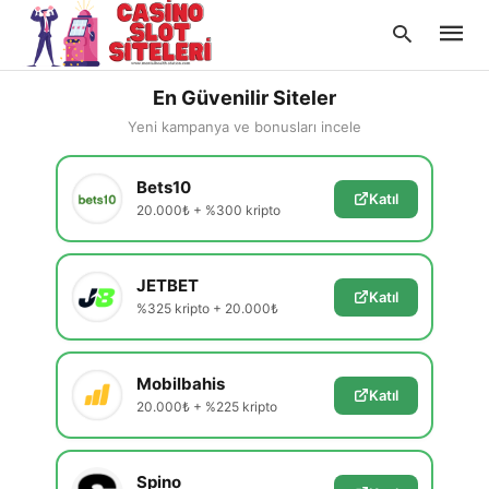
En Güvenilir Siteler
Yeni kampanya ve bonusları incele
Type
Bets10
your
Katıl
searc
20.000₺ + %300 kripto
query
and
hit
enter:
JETBET
Katıl
%325 kripto + 20.000₺
Mobilbahis
Katıl
20.000₺ + %225 kripto
Spino