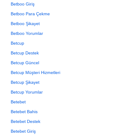
Betboo Giriş
Betboo Para Çekme
Betboo Şikayet
Betboo Yorumlar
Betcup
Betcup Destek
Betcup Güncel
Betcup Müşteri Hizmetleri
Betcup Şikayet
Betcup Yorumlar
Betebet
Betebet Bahis
Betebet Destek
Betebet Giriş