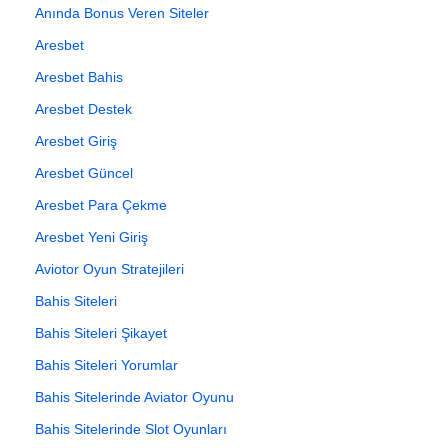
Anında Bonus Veren Siteler
Aresbet
Aresbet Bahis
Aresbet Destek
Aresbet Giriş
Aresbet Güncel
Aresbet Para Çekme
Aresbet Yeni Giriş
Aviotor Oyun Stratejileri
Bahis Siteleri
Bahis Siteleri Şikayet
Bahis Siteleri Yorumlar
Bahis Sitelerinde Aviator Oyunu
Bahis Sitelerinde Slot Oyunları