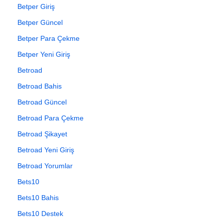
Betper Giriş
Betper Güncel
Betper Para Çekme
Betper Yeni Giriş
Betroad
Betroad Bahis
Betroad Güncel
Betroad Para Çekme
Betroad Şikayet
Betroad Yeni Giriş
Betroad Yorumlar
Bets10
Bets10 Bahis
Bets10 Destek