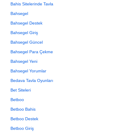
Bahis Sitelerinde Tavla
Bahsegel
Bahsegel Destek
Bahsegel Giriş
Bahsegel Güncel
Bahsegel Para Çekme
Bahsegel Yeni
Bahsegel Yorumlar
Bedava Tavla Oyunları
Bet Siteleri
Betboo
Betboo Bahis
Betboo Destek
Betboo Giriş