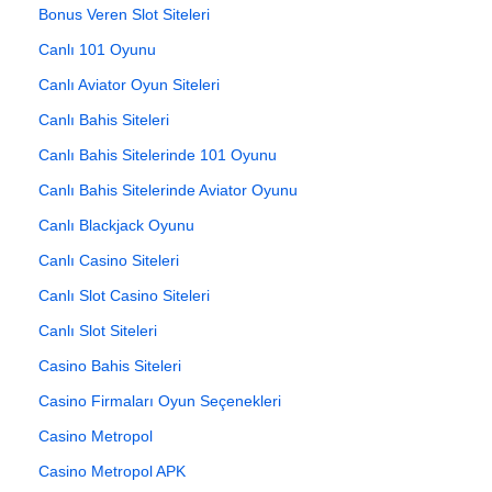
Bonus Veren Slot Siteleri
Canlı 101 Oyunu
Canlı Aviator Oyun Siteleri
Canlı Bahis Siteleri
Canlı Bahis Sitelerinde 101 Oyunu
Canlı Bahis Sitelerinde Aviator Oyunu
Canlı Blackjack Oyunu
Canlı Casino Siteleri
Canlı Slot Casino Siteleri
Canlı Slot Siteleri
Casino Bahis Siteleri
Casino Firmaları Oyun Seçenekleri
Casino Metropol
Casino Metropol APK