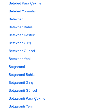
Betebet Para Çekme
Betebet Yorumlar
Betexper
Betexper Bahis
Betexper Destek
Betexper Giriş
Betexper Güncel
Betexper Yeni
Betgaranti
Betgaranti Bahis
Betgaranti Giriş
Betgaranti Güncel
Betgaranti Para Çekme
Betgaranti Yeni