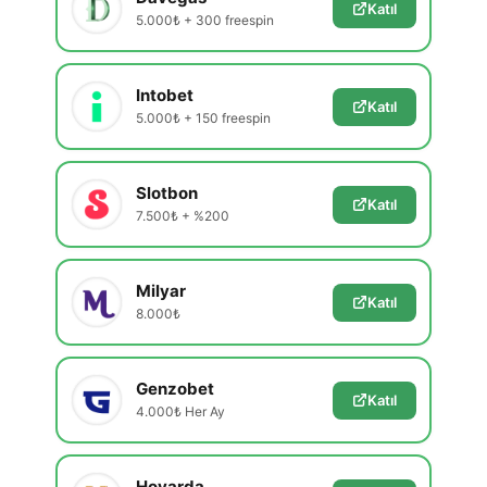
Katıl
5.000₺ + 300 freespin
Intobet
Katıl
5.000₺ + 150 freespin
Slotbon
Katıl
7.500₺ + %200
Milyar
Katıl
8.000₺
Genzobet
Katıl
4.000₺ Her Ay
Hovarda