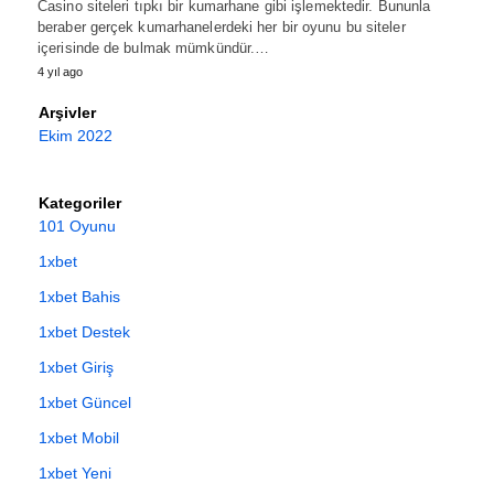
Casino siteleri tıpkı bir kumarhane gibi işlemektedir. Bununla
beraber gerçek kumarhanelerdeki her bir oyunu bu siteler
içerisinde de bulmak mümkündür.…
4 yıl ago
Arşivler
Ekim 2022
Kategoriler
101 Oyunu
1xbet
1xbet Bahis
1xbet Destek
1xbet Giriş
1xbet Güncel
1xbet Mobil
1xbet Yeni