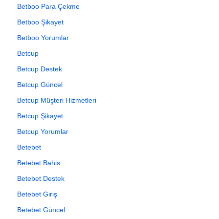
Betboo Para Çekme
Betboo Şikayet
Betboo Yorumlar
Betcup
Betcup Destek
Betcup Güncel
Betcup Müşteri Hizmetleri
Betcup Şikayet
Betcup Yorumlar
Betebet
Betebet Bahis
Betebet Destek
Betebet Giriş
Betebet Güncel