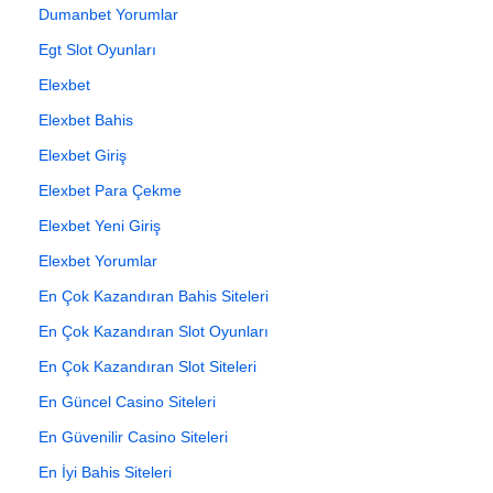
Dumanbet Yorumlar
Egt Slot Oyunları
Elexbet
Elexbet Bahis
Elexbet Giriş
Elexbet Para Çekme
Elexbet Yeni Giriş
Elexbet Yorumlar
En Çok Kazandıran Bahis Siteleri
En Çok Kazandıran Slot Oyunları
En Çok Kazandıran Slot Siteleri
En Güncel Casino Siteleri
En Güvenilir Casino Siteleri
En İyi Bahis Siteleri