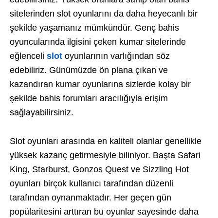
sitelerinden slot oyunlarını da daha heyecanlı bir
şekilde yaşamanız mümkündür. Genç bahis
oyuncularında ilgisini çeken kumar sitelerinde
eğlenceli
slot
oyunlarının varlığından söz
edebiliriz. Günümüzde ön plana çıkan ve
kazandıran kumar oyunlarına sizlerde kolay bir
şekilde bahis forumları aracılığıyla erişim
sağlayabilirsiniz.
Slot oyunları arasında en kaliteli olanlar genellikle
yüksek kazanç getirmesiyle biliniyor. Başta Safari
King, Starburst, Gonzos Quest ve Sizzling Hot
oyunları birçok kullanıcı tarafından düzenli
tarafından oynanmaktadır. Her geçen gün
popülaritesini arttıran bu oyunlar sayesinde daha