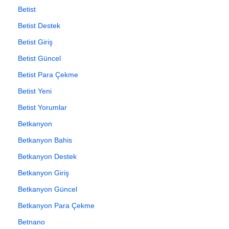
Betist
Betist Destek
Betist Giriş
Betist Güncel
Betist Para Çekme
Betist Yeni
Betist Yorumlar
Betkanyon
Betkanyon Bahis
Betkanyon Destek
Betkanyon Giriş
Betkanyon Güncel
Betkanyon Para Çekme
Betnano