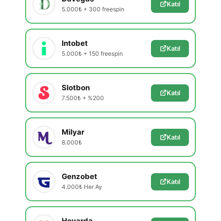
Katıl
5.000₺ + 300 freespin
Intobet
Katıl
5.000₺ + 150 freespin
Slotbon
Katıl
7.500₺ + %200
Milyar
Katıl
8.000₺
Genzobet
Katıl
4.000₺ Her Ay
Hovarda