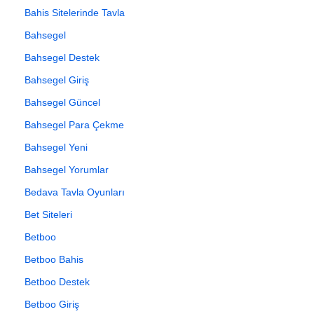
Bahis Sitelerinde Tavla
Bahsegel
Bahsegel Destek
Bahsegel Giriş
Bahsegel Güncel
Bahsegel Para Çekme
Bahsegel Yeni
Bahsegel Yorumlar
Bedava Tavla Oyunları
Bet Siteleri
Betboo
Betboo Bahis
Betboo Destek
Betboo Giriş