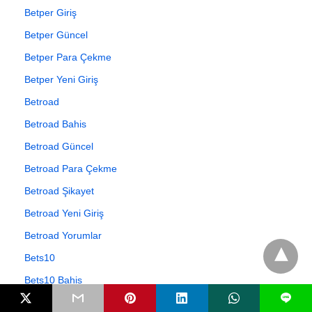
Betper Giriş
Betper Güncel
Betper Para Çekme
Betper Yeni Giriş
Betroad
Betroad Bahis
Betroad Güncel
Betroad Para Çekme
Betroad Şikayet
Betroad Yeni Giriş
Betroad Yorumlar
Bets10
Bets10 Bahis
L
Bets10 Destek