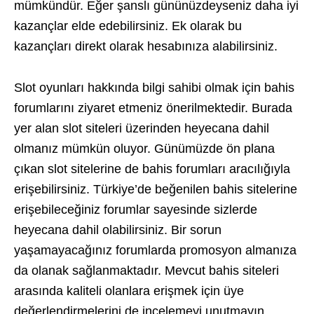
mümkündür. Eğer şanslı gününüzdeyseniz daha iyi
kazançlar elde edebilirsiniz. Ek olarak bu
kazançları direkt olarak hesabınıza alabilirsiniz.
Slot oyunları hakkında bilgi sahibi olmak için bahis
forumlarını ziyaret etmeniz önerilmektedir. Burada
yer alan slot siteleri üzerinden heyecana dahil
olmanız mümkün oluyor. Günümüzde ön plana
çıkan slot sitelerine de bahis forumları aracılığıyla
erişebilirsiniz. Türkiye’de beğenilen bahis sitelerine
erişebileceğiniz forumlar sayesinde sizlerde
heyecana dahil olabilirsiniz. Bir sorun
yaşamayacağınız forumlarda promosyon almanıza
da olanak sağlanmaktadır. Mevcut bahis siteleri
arasında kaliteli olanlara erişmek için üye
değerlendirmelerini de incelemeyi unutmayın.