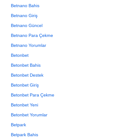
Betnano Bahis
Betnano Giriş
Betnano Güncel
Betnano Para Çekme
Betnano Yorumlar
Betonbet
Betonbet Bahis
Betonbet Destek
Betonbet Giriş
Betonbet Para Çekme
Betonbet Yeni
Betonbet Yorumlar
Betpark
Betpark Bahis