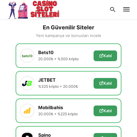
En Güvenilir Siteler
Yeni kampanya ve bonusları incele
Type
Bets10
your
Katıl
searc
20.000₺ + %300 kripto
query
and
hit
enter:
JETBET
Katıl
%325 kripto + 20.000₺
Mobilbahis
Katıl
20.000₺ + %225 kripto
Spino