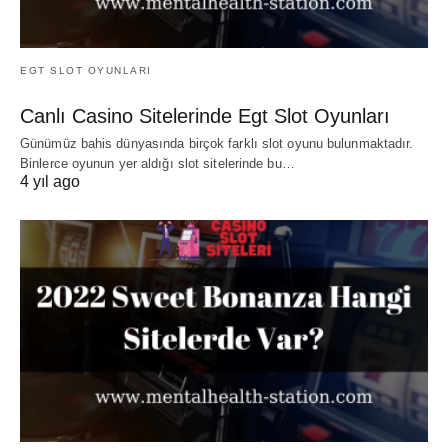
EGT SLOT OYUNLARI
Canlı Casino Sitelerinde Egt Slot Oyunları
Günümüz bahis dünyasında birçok farklı slot oyunu bulunmaktadır.
Binlerce oyunun yer aldığı slot sitelerinde bu…
4 yıl ago