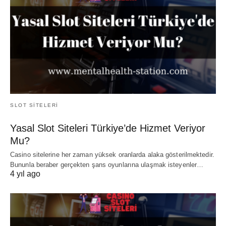
SLOT SITELERI
Yasal Slot Siteleri Türkiye’de Hizmet Veriyor
Mu?
Casino sitelerine her zaman yüksek oranlarda alaka gösterilmektedir.
Bununla beraber gerçekten şans oyunlarına ulaşmak isteyenler…
4 yıl ago