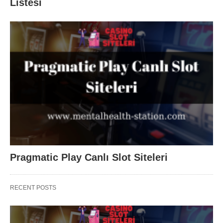
Listesi
Pragmatic Play Canlı Slot Siteleri
RECENT POSTS