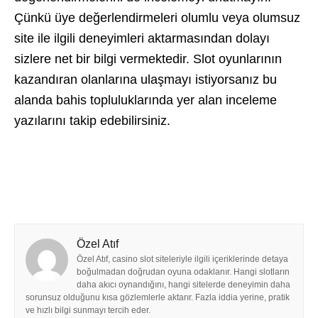
Çünkü üye değerlendirmeleri olumlu veya olumsuz
site ile ilgili deneyimleri aktarmasından dolayı
sizlere net bir bilgi vermektedir. Slot oyunlarının
kazandıran olanlarına ulaşmayı istiyorsanız bu
alanda bahis topluluklarında yer alan inceleme
yazılarını takip edebilirsiniz.
Özel Atıf
Özel Atıf, casino slot siteleriyle ilgili içeriklerinde detaya
boğulmadan doğrudan oyuna odaklanır. Hangi slotların
daha akıcı oynandığını, hangi sitelerde deneyimin daha
sorunsuz olduğunu kısa gözlemlerle aktarır. Fazla iddia yerine, pratik
ve hızlı bilgi sunmayı tercih eder.