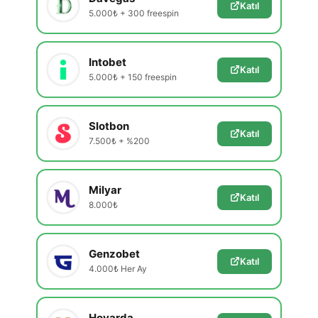
Katıl
5.000₺ + 300 freespin
Intobet
Katıl
5.000₺ + 150 freespin
Slotbon
Katıl
7.500₺ + %200
Milyar
Katıl
8.000₺
Genzobet
Katıl
4.000₺ Her Ay
Hovarda