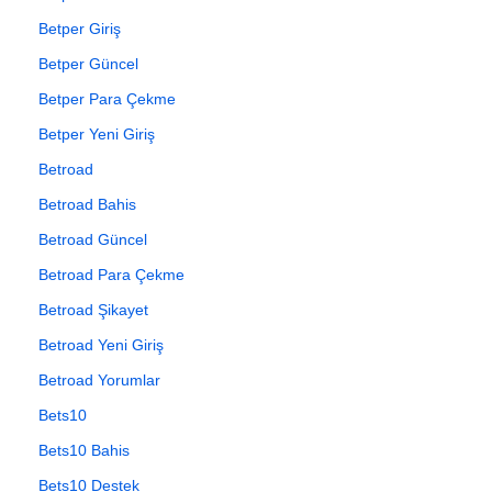
Betper Giriş
Betper Güncel
Betper Para Çekme
Betper Yeni Giriş
Betroad
Betroad Bahis
Betroad Güncel
Betroad Para Çekme
Betroad Şikayet
Betroad Yeni Giriş
Betroad Yorumlar
Bets10
Bets10 Bahis
Bets10 Destek