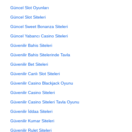
Güncel Slot Oyunları
Güncel Slot Siteleri
Güncel Sweet Bonanza Siteleri
Güncel Yabancı Casino Siteleri
Güvenilir Bahis Siteleri
Güvenilir Bahis Sitelerinde Tavla
Güvenilir Bet Siteleri
Güvenilir Canlı Slot Siteleri
Güvenilir Casino Blackjack Oyunu
Güvenilir Casino Siteleri
Güvenilir Casino Siteleri Tavla Oyunu
Güvenilir İddaa Siteleri
Güvenilir Kumar Siteleri
Güvenilir Rulet Siteleri