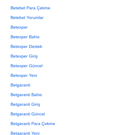
Betebet Para Çekme
Betebet Yorumlar
Betexper
Betexper Bahis
Betexper Destek
Betexper Giriş
Betexper Güncel
Betexper Yeni
Betgaranti
Betgaranti Bahis
Betgaranti Giriş
Betgaranti Güncel
Betgaranti Para Çekme
Betgaranti Yeni