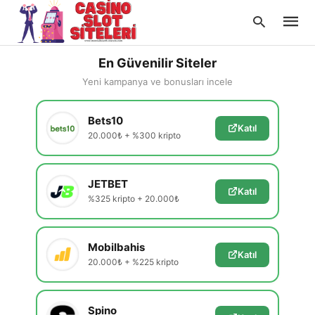
En Güvenilir Siteler
Yeni kampanya ve bonusları incele
Type
Bets10
your
Katıl
searc
20.000₺ + %300 kripto
query
and
hit
enter:
JETBET
Katıl
%325 kripto + 20.000₺
Mobilbahis
Katıl
20.000₺ + %225 kripto
Spino