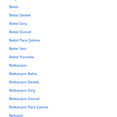
Betist
Betist Destek
Betist Giriş
Betist Güncel
Betist Para Çekme
Betist Yeni
Betist Yorumlar
Betkanyon
Betkanyon Bahis
Betkanyon Destek
Betkanyon Giriş
Betkanyon Güncel
Betkanyon Para Çekme
Betnano