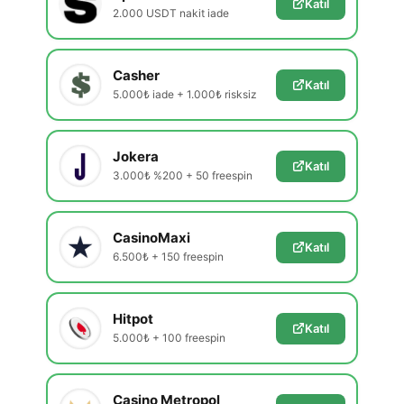
Katıl
2.000 USDT nakit iade
Casher
Katıl
5.000₺ iade + 1.000₺ risksiz
Jokera
Katıl
3.000₺ %200 + 50 freespin
CasinoMaxi
Katıl
6.500₺ + 150 freespin
Hitpot
Katıl
5.000₺ + 100 freespin
Casino Metropol