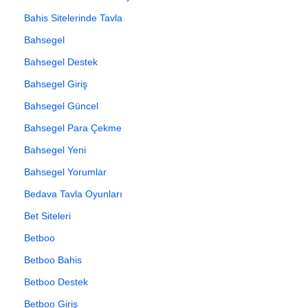
Bahis Sitelerinde Tavla
Bahsegel
Bahsegel Destek
Bahsegel Giriş
Bahsegel Güncel
Bahsegel Para Çekme
Bahsegel Yeni
Bahsegel Yorumlar
Bedava Tavla Oyunları
Bet Siteleri
Betboo
Betboo Bahis
Betboo Destek
Betboo Giriş