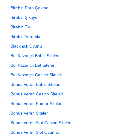
Birebin Para Çekme
Birebin Şikayet
Birebin TV
Birebin Yorumlar
Blackjack Oyunu
Bol Kazançlı Bahis Siteleri
Bol Kazançlı Bet Siteleri
Bol Kazançlı Casino Siteleri
Bonus Veren Bahis Siteleri
Bonus Veren Casino Siteleri
Bonus Veren Kumar Siteleri
Bonus Veren Siteler
Bonus Veren Slot Casino Siteleri
Bonus Veren Slot Oyunları