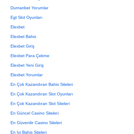
Dumanbet Yorumlar
Egt Slot Oyunları
Elexbet
Elexbet Bahis
Elexbet Giriş
Elexbet Para Çekme
Elexbet Yeni Giriş
Elexbet Yorumlar
En Çok Kazandıran Bahis Siteleri
En Çok Kazandıran Slot Oyunları
En Çok Kazandıran Slot Siteleri
En Güncel Casino Siteleri
En Güvenilir Casino Siteleri
En İyi Bahis Siteleri