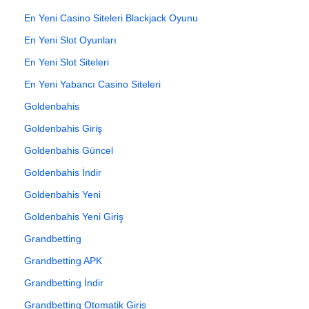
En Yeni Casino Siteleri Blackjack Oyunu
En Yeni Slot Oyunları
En Yeni Slot Siteleri
En Yeni Yabancı Casino Siteleri
Goldenbahis
Goldenbahis Giriş
Goldenbahis Güncel
Goldenbahis İndir
Goldenbahis Yeni
Goldenbahis Yeni Giriş
Grandbetting
Grandbetting APK
Grandbetting İndir
Grandbetting Otomatik Giriş