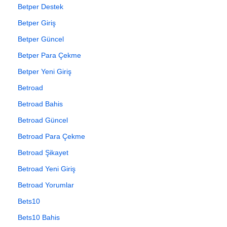
Betper Destek
Betper Giriş
Betper Güncel
Betper Para Çekme
Betper Yeni Giriş
Betroad
Betroad Bahis
Betroad Güncel
Betroad Para Çekme
Betroad Şikayet
Betroad Yeni Giriş
Betroad Yorumlar
Bets10
Bets10 Bahis