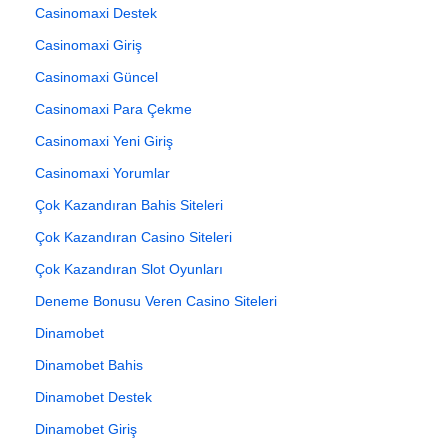
Casinomaxi Destek
Casinomaxi Giriş
Casinomaxi Güncel
Casinomaxi Para Çekme
Casinomaxi Yeni Giriş
Casinomaxi Yorumlar
Çok Kazandıran Bahis Siteleri
Çok Kazandıran Casino Siteleri
Çok Kazandıran Slot Oyunları
Deneme Bonusu Veren Casino Siteleri
Dinamobet
Dinamobet Bahis
Dinamobet Destek
Dinamobet Giriş