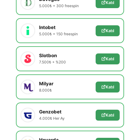
Katıl
5.000₺ + 300 freespin
Intobet
Katıl
5.000₺ + 150 freespin
Slotbon
Katıl
7.500₺ + %200
Milyar
Katıl
8.000₺
Genzobet
Katıl
4.000₺ Her Ay
Hovarda