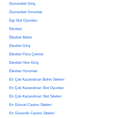
Dumanbet Giriş
Dumanbet Yorumlar
Egt Slot Oyunları
Elexbet
Elexbet Bahis
Elexbet Giriş
Elexbet Para Çekme
Elexbet Yeni Giriş
Elexbet Yorumlar
En Çok Kazandıran Bahis Siteleri
En Çok Kazandıran Slot Oyunları
En Çok Kazandıran Slot Siteleri
En Güncel Casino Siteleri
En Güvenilir Casino Siteleri