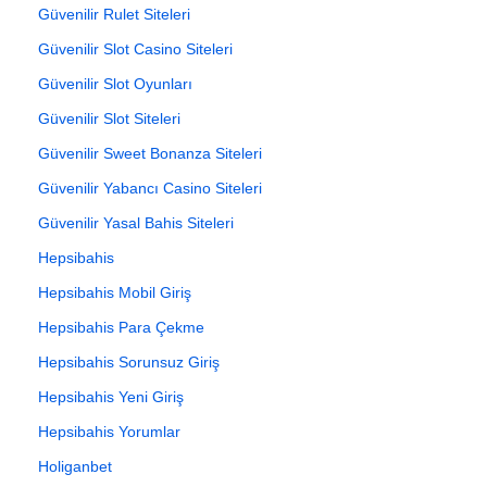
Güvenilir Rulet Siteleri
Güvenilir Slot Casino Siteleri
Güvenilir Slot Oyunları
Güvenilir Slot Siteleri
Güvenilir Sweet Bonanza Siteleri
Güvenilir Yabancı Casino Siteleri
Güvenilir Yasal Bahis Siteleri
Hepsibahis
Hepsibahis Mobil Giriş
Hepsibahis Para Çekme
Hepsibahis Sorunsuz Giriş
Hepsibahis Yeni Giriş
Hepsibahis Yorumlar
Holiganbet