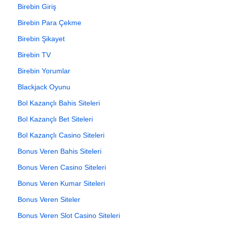
Birebin Giriş
Birebin Para Çekme
Birebin Şikayet
Birebin TV
Birebin Yorumlar
Blackjack Oyunu
Bol Kazançlı Bahis Siteleri
Bol Kazançlı Bet Siteleri
Bol Kazançlı Casino Siteleri
Bonus Veren Bahis Siteleri
Bonus Veren Casino Siteleri
Bonus Veren Kumar Siteleri
Bonus Veren Siteler
Bonus Veren Slot Casino Siteleri