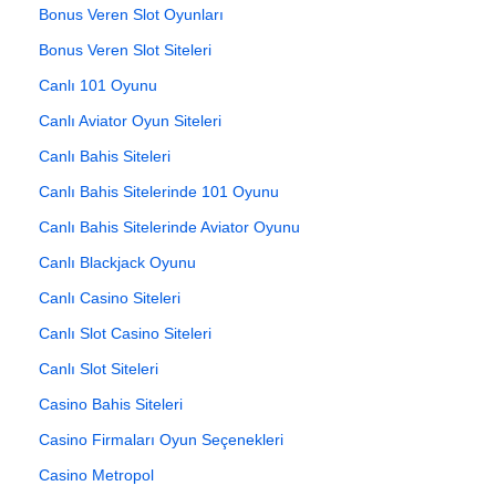
Bonus Veren Slot Oyunları
Bonus Veren Slot Siteleri
Canlı 101 Oyunu
Canlı Aviator Oyun Siteleri
Canlı Bahis Siteleri
Canlı Bahis Sitelerinde 101 Oyunu
Canlı Bahis Sitelerinde Aviator Oyunu
Canlı Blackjack Oyunu
Canlı Casino Siteleri
Canlı Slot Casino Siteleri
Canlı Slot Siteleri
Casino Bahis Siteleri
Casino Firmaları Oyun Seçenekleri
Casino Metropol