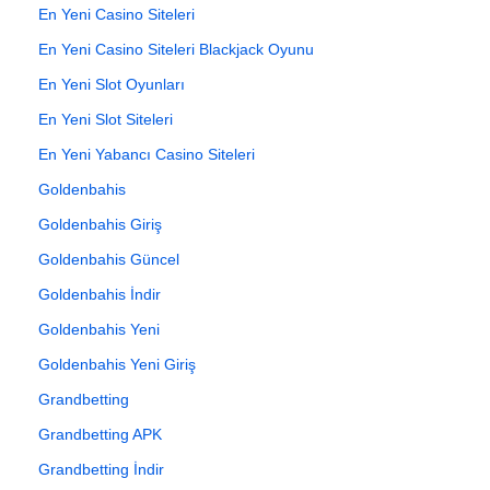
En Yeni Casino Siteleri
En Yeni Casino Siteleri Blackjack Oyunu
En Yeni Slot Oyunları
En Yeni Slot Siteleri
En Yeni Yabancı Casino Siteleri
Goldenbahis
Goldenbahis Giriş
Goldenbahis Güncel
Goldenbahis İndir
Goldenbahis Yeni
Goldenbahis Yeni Giriş
Grandbetting
Grandbetting APK
Grandbetting İndir