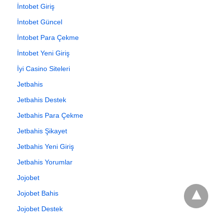
İntobet Giriş
İntobet Güncel
İntobet Para Çekme
İntobet Yeni Giriş
İyi Casino Siteleri
Jetbahis
Jetbahis Destek
Jetbahis Para Çekme
Jetbahis Şikayet
Jetbahis Yeni Giriş
Jetbahis Yorumlar
Jojobet
Jojobet Bahis
Jojobet Destek