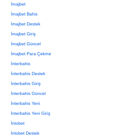
İmajbet
İmajbet Bahis
İmajbet Destek
İmajbet Giriş
İmajbet Güncel
İmajbet Para Çekme
İnterbahis
İnterbahis Destek
İnterbahis Giriş
İnterbahis Güncel
İnterbahis Yeni
İnterbahis Yeni Giriş
İntobet
İntobet Destek