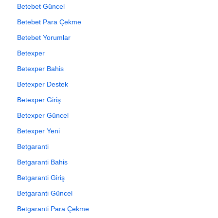
Betebet Güncel
Betebet Para Çekme
Betebet Yorumlar
Betexper
Betexper Bahis
Betexper Destek
Betexper Giriş
Betexper Güncel
Betexper Yeni
Betgaranti
Betgaranti Bahis
Betgaranti Giriş
Betgaranti Güncel
Betgaranti Para Çekme