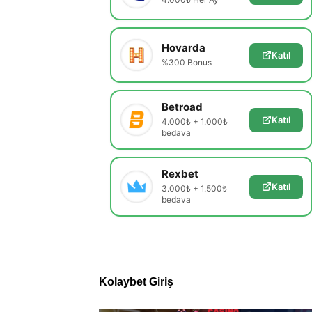
Hovarda
Katıl
%300 Bonus
Betroad
Katıl
4.000₺ + 1.000₺
bedava
Rexbet
Katıl
3.000₺ + 1.500₺
bedava
Kolaybet Giriş