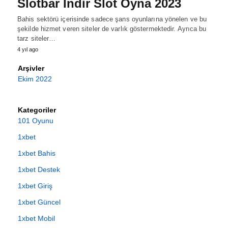
Slotbar İndir Slot Oyna 2023
Bahis sektörü içerisinde sadece şans oyunlarına yönelen ve bu
şekilde hizmet veren siteler de varlık göstermektedir. Ayrıca bu
tarz siteler…
4 yıl ago
Arşivler
Ekim 2022
Kategoriler
101 Oyunu
1xbet
1xbet Bahis
1xbet Destek
1xbet Giriş
1xbet Güncel
1xbet Mobil