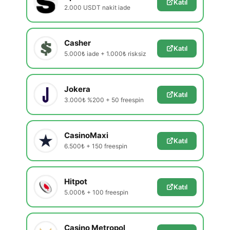
Katıl
2.000 USDT nakit iade
Casher
Katıl
5.000₺ iade + 1.000₺ risksiz
Jokera
Katıl
3.000₺ %200 + 50 freespin
CasinoMaxi
Katıl
6.500₺ + 150 freespin
Hitpot
Katıl
5.000₺ + 100 freespin
Casino Metropol