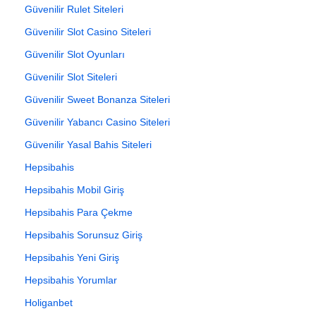
Güvenilir Rulet Siteleri
Güvenilir Slot Casino Siteleri
Güvenilir Slot Oyunları
Güvenilir Slot Siteleri
Güvenilir Sweet Bonanza Siteleri
Güvenilir Yabancı Casino Siteleri
Güvenilir Yasal Bahis Siteleri
Hepsibahis
Hepsibahis Mobil Giriş
Hepsibahis Para Çekme
Hepsibahis Sorunsuz Giriş
Hepsibahis Yeni Giriş
Hepsibahis Yorumlar
Holiganbet