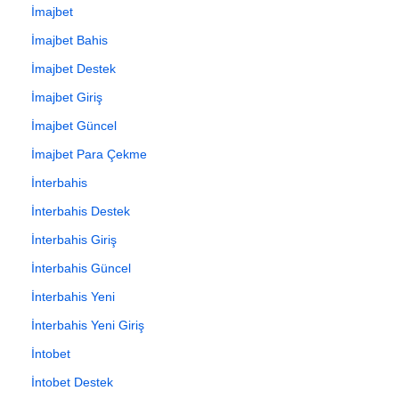
İmajbet
İmajbet Bahis
İmajbet Destek
İmajbet Giriş
İmajbet Güncel
İmajbet Para Çekme
İnterbahis
İnterbahis Destek
İnterbahis Giriş
İnterbahis Güncel
İnterbahis Yeni
İnterbahis Yeni Giriş
İntobet
İntobet Destek