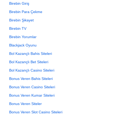
Birebin Giriş
Birebin Para Çekme
Birebin Şikayet
Birebin TV
Birebin Yorumlar
Blackjack Oyunu
Bol Kazançlı Bahis Siteleri
Bol Kazançlı Bet Siteleri
Bol Kazançlı Casino Siteleri
Bonus Veren Bahis Siteleri
Bonus Veren Casino Siteleri
Bonus Veren Kumar Siteleri
Bonus Veren Siteler
Bonus Veren Slot Casino Siteleri