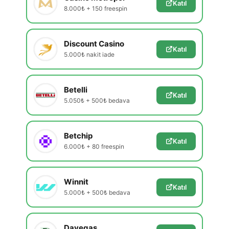
Katıl
8.000₺ + 150 freespin
Discount Casino
Katıl
5.000₺ nakit iade
Betelli
Katıl
5.050₺ + 500₺ bedava
Betchip
Katıl
6.000₺ + 80 freespin
Winnit
Katıl
5.000₺ + 500₺ bedava
Davegas