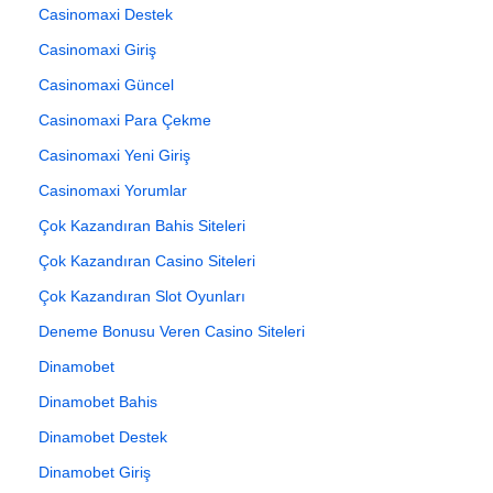
Casinomaxi Destek
Casinomaxi Giriş
Casinomaxi Güncel
Casinomaxi Para Çekme
Casinomaxi Yeni Giriş
Casinomaxi Yorumlar
Çok Kazandıran Bahis Siteleri
Çok Kazandıran Casino Siteleri
Çok Kazandıran Slot Oyunları
Deneme Bonusu Veren Casino Siteleri
Dinamobet
Dinamobet Bahis
Dinamobet Destek
Dinamobet Giriş