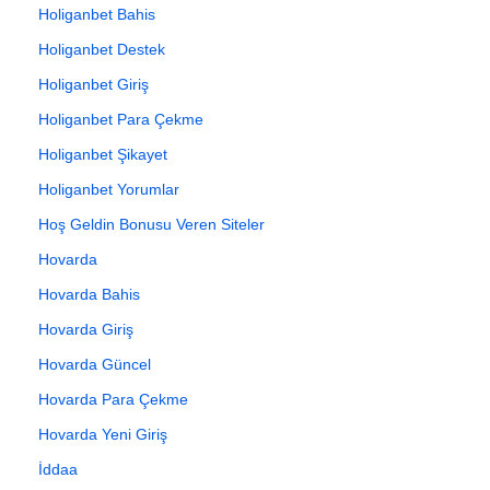
Holiganbet Bahis
Holiganbet Destek
Holiganbet Giriş
Holiganbet Para Çekme
Holiganbet Şikayet
Holiganbet Yorumlar
Hoş Geldin Bonusu Veren Siteler
Hovarda
Hovarda Bahis
Hovarda Giriş
Hovarda Güncel
Hovarda Para Çekme
Hovarda Yeni Giriş
İddaa