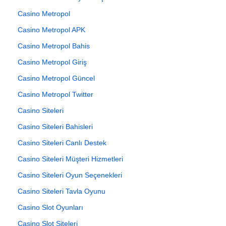
Casino Metropol
Casino Metropol APK
Casino Metropol Bahis
Casino Metropol Giriş
Casino Metropol Güncel
Casino Metropol Twitter
Casino Siteleri
Casino Siteleri Bahisleri
Casino Siteleri Canlı Destek
Casino Siteleri Müşteri Hizmetleri
Casino Siteleri Oyun Seçenekleri
Casino Siteleri Tavla Oyunu
Casino Slot Oyunları
Casino Slot Siteleri