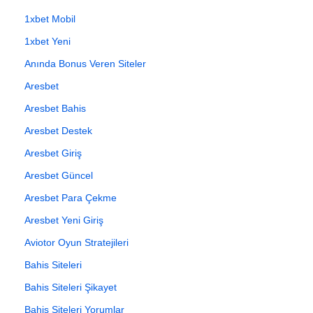
1xbet Mobil
1xbet Yeni
Anında Bonus Veren Siteler
Aresbet
Aresbet Bahis
Aresbet Destek
Aresbet Giriş
Aresbet Güncel
Aresbet Para Çekme
Aresbet Yeni Giriş
Aviotor Oyun Stratejileri
Bahis Siteleri
Bahis Siteleri Şikayet
Bahis Siteleri Yorumlar