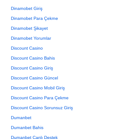
Dinamobet Giriş
Dinamobet Para Çekme
Dinamobet Şikayet
Dinamobet Yorumlar
Discount Casino
Discount Casino Bahis
Discount Casino Giriş
Discount Casino Güncel
Discount Casino Mobil Giriş
Discount Casino Para Çekme
Discount Casino Sorunsuz Giriş
Dumanbet
Dumanbet Bahis
Dumanbet Canlı Destek