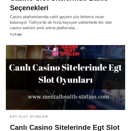
Seçenekleri
Casino platformlarında vakit geçiren yüz binlerce insan
bulunuyor. Türkiye’de de hızla büyüyen sektörlerde biri olan
casino sektörü artık online platformlar…
4 yıl ago
EGT SLOT OYUNLARI
Canlı Casino Sitelerinde Egt Slot