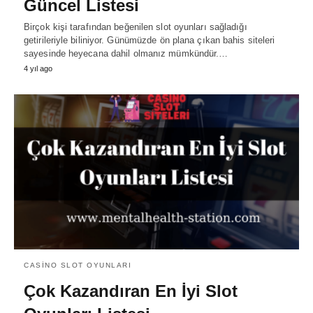
Güncel Listesi
Birçok kişi tarafından beğenilen slot oyunları sağladığı
getirileriyle biliniyor. Günümüzde ön plana çıkan bahis siteleri
sayesinde heyecana dahil olmanız mümkündür.…
4 yıl ago
CASINO SLOT OYUNLARI
Çok Kazandıran En İyi Slot