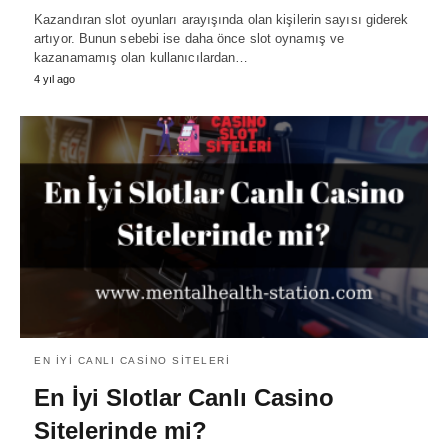
Kazandıran slot oyunları arayışında olan kişilerin sayısı giderek
artıyor. Bunun sebebi ise daha önce slot oynamış ve
kazanamamış olan kullanıcılardan…
4 yıl ago
EN İYI CANLI CASINO SITELERI
En İyi Slotlar Canlı Casino
Sitelerinde mi?