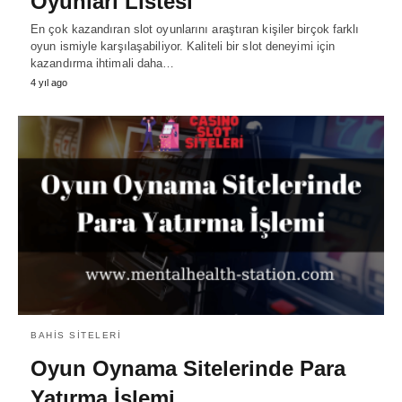
Oyunları Listesi
En çok kazandıran slot oyunlarını araştıran kişiler birçok farklı
oyun ismiyle karşılaşabiliyor. Kaliteli bir slot deneyimi için
kazandırma ihtimali daha…
4 yıl ago
BAHIS SITELERI
Oyun Oynama Sitelerinde Para
Yatırma İşlemi