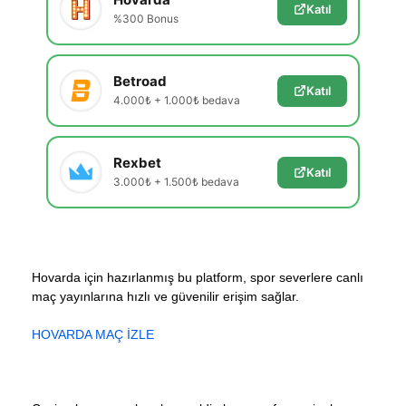
Katıl
%300 Bonus
Betroad
Katıl
4.000₺ + 1.000₺ bedava
Rexbet
Katıl
3.000₺ + 1.500₺ bedava
Hovarda için hazırlanmış bu platform, spor severlere canlı
maç yayınlarına hızlı ve güvenilir erişim sağlar.
HOVARDA MAÇ İZLE