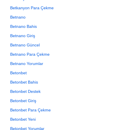
Betkanyon Para Çekme
Betnano
Betnano Bahis
Betnano Giriş
Betnano Güncel
Betnano Para Çekme
Betnano Yorumlar
Betonbet
Betonbet Bahis
Betonbet Destek
Betonbet Giriş
Betonbet Para Çekme
Betonbet Yeni
Betonbet Yorumlar