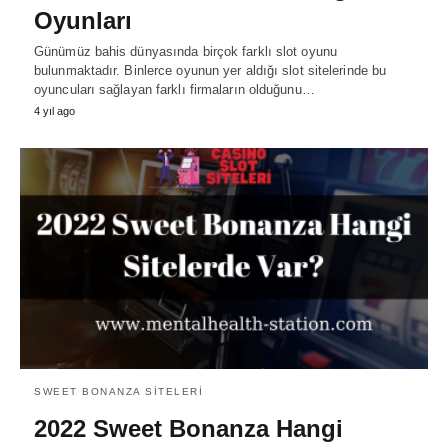
Oyunları
Günümüz bahis dünyasında birçok farklı slot oyunu
bulunmaktadır. Binlerce oyunun yer aldığı slot sitelerinde bu
oyuncuları sağlayan farklı firmaların olduğunu…
4 yıl ago
SWEET BONANZA SITELERI
2022 Sweet Bonanza Hangi