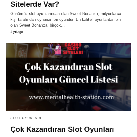
Sitelerde Var?
Günümüz slot oyunlarından olan Sweet Bonanza, milyonlarca
kişi tarafından oynanan bir oyundur. En kaliteli oyunlardan biri
olan Sweet Bonanza, birçok…
4 yıl ago
SLOT OYUNLARI
Çok Kazandıran Slot Oyunları