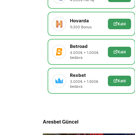
Hovarda
Katıl
%300 Bonus
Betroad
Katıl
4.000₺ + 1.000₺
bedava
Rexbet
Katıl
3.000₺ + 1.500₺
bedava
Aresbet Güncel