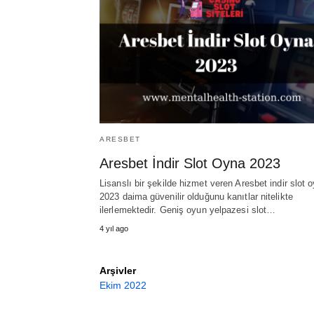
ARESBET
Aresbet İndir Slot Oyna 2023
Lisanslı bir şekilde hizmet veren Aresbet indir slot 
2023 daima güvenilir olduğunu kanıtlar nitelikte
ilerlemektedir. Geniş oyun yelpazesi slot…
4 yıl ago
Arşivler
Ekim 2022