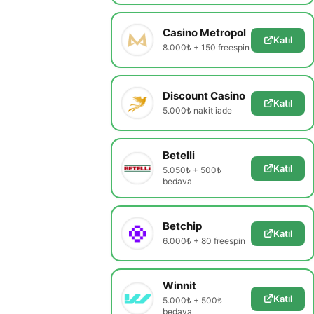
Casino Metropol
Katıl
8.000₺ + 150 freespin
Discount Casino
Katıl
5.000₺ nakit iade
Betelli
Katıl
5.050₺ + 500₺
bedava
Betchip
Katıl
6.000₺ + 80 freespin
Winnit
Katıl
5.000₺ + 500₺
bedava