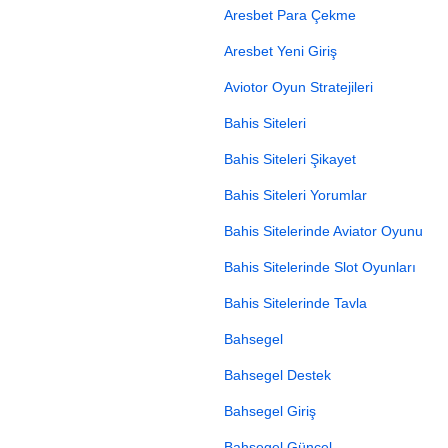
Aresbet Para Çekme
Aresbet Yeni Giriş
Aviotor Oyun Stratejileri
Bahis Siteleri
Bahis Siteleri Şikayet
Bahis Siteleri Yorumlar
Bahis Sitelerinde Aviator Oyunu
Bahis Sitelerinde Slot Oyunları
Bahis Sitelerinde Tavla
Bahsegel
Bahsegel Destek
Bahsegel Giriş
Bahsegel Güncel