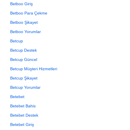
Betboo Giriş
Betboo Para Çekme
Betboo Şikayet
Betboo Yorumlar
Betcup
Betcup Destek
Betcup Güncel
Betcup Müşteri Hizmetleri
Betcup Şikayet
Betcup Yorumlar
Betebet
Betebet Bahis
Betebet Destek
Betebet Giriş