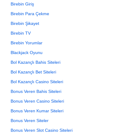
Birebin Giriş
Birebin Para Çekme
Birebin Şikayet
Birebin TV
Birebin Yorumlar
Blackjack Oyunu
Bol Kazançlı Bahis Siteleri
Bol Kazançlı Bet Siteleri
Bol Kazançlı Casino Siteleri
Bonus Veren Bahis Siteleri
Bonus Veren Casino Siteleri
Bonus Veren Kumar Siteleri
Bonus Veren Siteler
Bonus Veren Slot Casino Siteleri