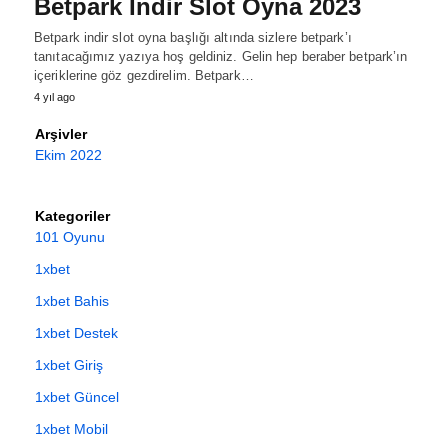
Betpark İndir Slot Oyna 2023
Betpark indir slot oyna başlığı altında sizlere betpark’ı
tanıtacağımız yazıya hoş geldiniz. Gelin hep beraber betpark’ın
içeriklerine göz gezdirelim. Betpark…
4 yıl ago
Arşivler
Ekim 2022
Kategoriler
101 Oyunu
1xbet
1xbet Bahis
1xbet Destek
1xbet Giriş
1xbet Güncel
1xbet Mobil