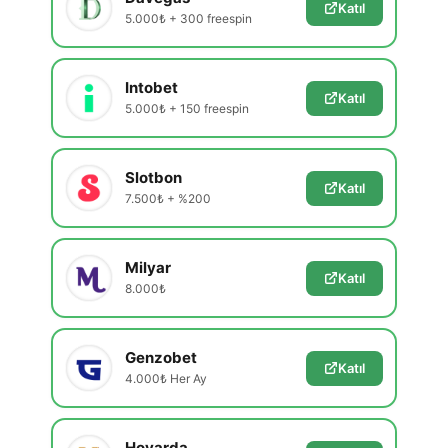
Katıl
5.000₺ + 300 freespin
Intobet
Katıl
5.000₺ + 150 freespin
Slotbon
Katıl
7.500₺ + %200
Milyar
Katıl
8.000₺
Genzobet
Katıl
4.000₺ Her Ay
Hovarda