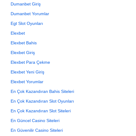
Dumanbet Giriş
Dumanbet Yorumlar
Egt Slot Oyunları
Elexbet
Elexbet Bahis
Elexbet Giriş
Elexbet Para Çekme
Elexbet Yeni Giriş
Elexbet Yorumlar
En Çok Kazandıran Bahis Siteleri
En Çok Kazandıran Slot Oyunları
En Çok Kazandıran Slot Siteleri
En Güncel Casino Siteleri
En Güvenilir Casino Siteleri