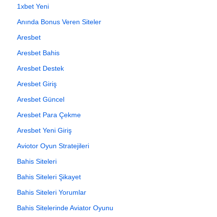
1xbet Yeni
Anında Bonus Veren Siteler
Aresbet
Aresbet Bahis
Aresbet Destek
Aresbet Giriş
Aresbet Güncel
Aresbet Para Çekme
Aresbet Yeni Giriş
Aviotor Oyun Stratejileri
Bahis Siteleri
Bahis Siteleri Şikayet
Bahis Siteleri Yorumlar
Bahis Sitelerinde Aviator Oyunu