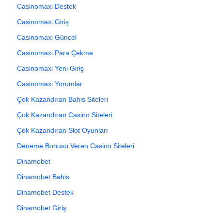
Casinomaxi Destek
Casinomaxi Giriş
Casinomaxi Güncel
Casinomaxi Para Çekme
Casinomaxi Yeni Giriş
Casinomaxi Yorumlar
Çok Kazandıran Bahis Siteleri
Çok Kazandıran Casino Siteleri
Çok Kazandıran Slot Oyunları
Deneme Bonusu Veren Casino Siteleri
Dinamobet
Dinamobet Bahis
Dinamobet Destek
Dinamobet Giriş