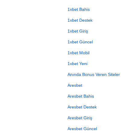
1xbet Bahis
1xbet Destek
1xbet Giriş
1xbet Güncel
1xbet Mobil
1xbet Yeni
Anında Bonus Veren Siteler
Aresbet
Aresbet Bahis
Aresbet Destek
Aresbet Giriş
Aresbet Güncel