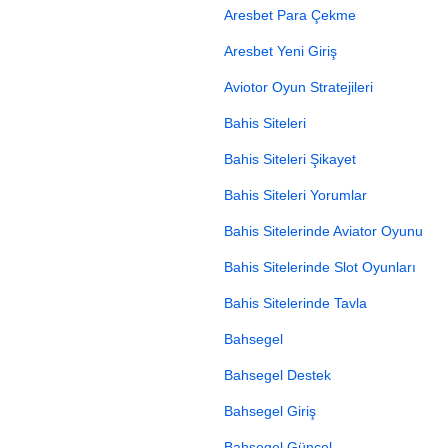
Aresbet Para Çekme
Aresbet Yeni Giriş
Aviotor Oyun Stratejileri
Bahis Siteleri
Bahis Siteleri Şikayet
Bahis Siteleri Yorumlar
Bahis Sitelerinde Aviator Oyunu
Bahis Sitelerinde Slot Oyunları
Bahis Sitelerinde Tavla
Bahsegel
Bahsegel Destek
Bahsegel Giriş
Bahsegel Güncel