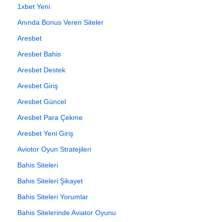
1xbet Yeni
Anında Bonus Veren Siteler
Aresbet
Aresbet Bahis
Aresbet Destek
Aresbet Giriş
Aresbet Güncel
Aresbet Para Çekme
Aresbet Yeni Giriş
Aviotor Oyun Stratejileri
Bahis Siteleri
Bahis Siteleri Şikayet
Bahis Siteleri Yorumlar
Bahis Sitelerinde Aviator Oyunu