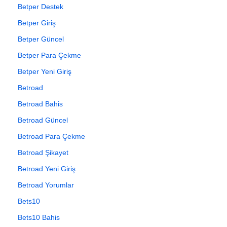
Betper Destek
Betper Giriş
Betper Güncel
Betper Para Çekme
Betper Yeni Giriş
Betroad
Betroad Bahis
Betroad Güncel
Betroad Para Çekme
Betroad Şikayet
Betroad Yeni Giriş
Betroad Yorumlar
Bets10
Bets10 Bahis