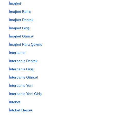
İmajbet
İmajbet Bahis
İmajbet Destek
İmajbet Giriş
İmajbet Güncel
İmajbet Para Çekme
İnterbahis
İnterbahis Destek
İnterbahis Giriş
İnterbahis Güncel
İnterbahis Yeni
İnterbahis Yeni Giriş
İntobet
İntobet Destek