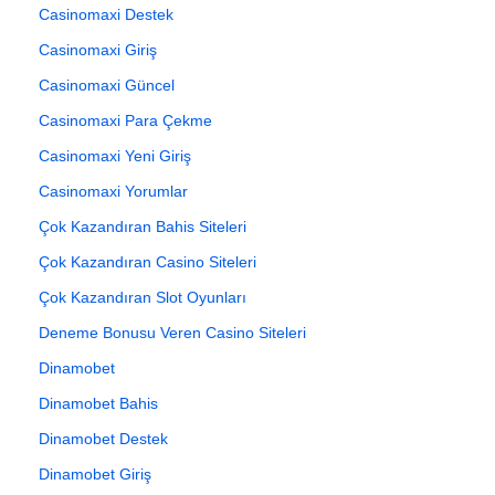
Casinomaxi Destek
Casinomaxi Giriş
Casinomaxi Güncel
Casinomaxi Para Çekme
Casinomaxi Yeni Giriş
Casinomaxi Yorumlar
Çok Kazandıran Bahis Siteleri
Çok Kazandıran Casino Siteleri
Çok Kazandıran Slot Oyunları
Deneme Bonusu Veren Casino Siteleri
Dinamobet
Dinamobet Bahis
Dinamobet Destek
Dinamobet Giriş