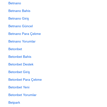
Betnano
Betnano Bahis
Betnano Giriş
Betnano Güncel
Betnano Para Çekme
Betnano Yorumlar
Betonbet
Betonbet Bahis
Betonbet Destek
Betonbet Giriş
Betonbet Para Çekme
Betonbet Yeni
Betonbet Yorumlar
Betpark