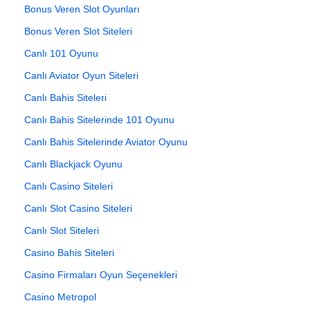
Bonus Veren Slot Oyunları
Bonus Veren Slot Siteleri
Canlı 101 Oyunu
Canlı Aviator Oyun Siteleri
Canlı Bahis Siteleri
Canlı Bahis Sitelerinde 101 Oyunu
Canlı Bahis Sitelerinde Aviator Oyunu
Canlı Blackjack Oyunu
Canlı Casino Siteleri
Canlı Slot Casino Siteleri
Canlı Slot Siteleri
Casino Bahis Siteleri
Casino Firmaları Oyun Seçenekleri
Casino Metropol