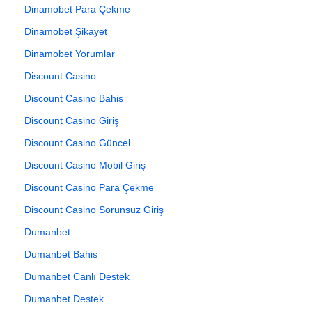
Dinamobet Para Çekme
Dinamobet Şikayet
Dinamobet Yorumlar
Discount Casino
Discount Casino Bahis
Discount Casino Giriş
Discount Casino Güncel
Discount Casino Mobil Giriş
Discount Casino Para Çekme
Discount Casino Sorunsuz Giriş
Dumanbet
Dumanbet Bahis
Dumanbet Canlı Destek
Dumanbet Destek