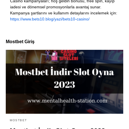
Casino kampanyaları; hoş geldin bonusu, free spin, kayıp
iadesi ve dönemsel promosyonlarla avantaj sunar.
Kampanya şartlarını ve kullanım detaylarını incelemek için:
https://www.bets10.blog/yazi/bets10-casino/
Mostbet Giriş
MOSTBET