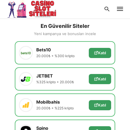
En Güvenilir Siteler
Yeni kampanya ve bonusları incele
Type
Bets10
your
Katıl
searc
20.000₺ + %300 kripto
query
and
hit
enter:
JETBET
Katıl
%325 kripto + 20.000₺
Mobilbahis
Katıl
20.000₺ + %225 kripto
Spino