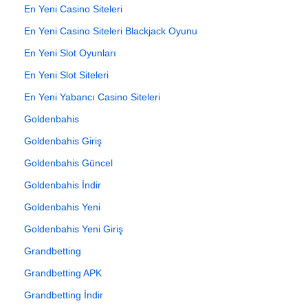
En Yeni Casino Siteleri
En Yeni Casino Siteleri Blackjack Oyunu
En Yeni Slot Oyunları
En Yeni Slot Siteleri
En Yeni Yabancı Casino Siteleri
Goldenbahis
Goldenbahis Giriş
Goldenbahis Güncel
Goldenbahis İndir
Goldenbahis Yeni
Goldenbahis Yeni Giriş
Grandbetting
Grandbetting APK
Grandbetting İndir