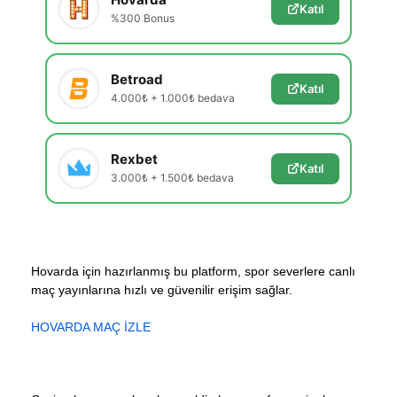
Katıl
%300 Bonus
Betroad
Katıl
4.000₺ + 1.000₺ bedava
Rexbet
Katıl
3.000₺ + 1.500₺ bedava
Hovarda için hazırlanmış bu platform, spor severlere canlı
maç yayınlarına hızlı ve güvenilir erişim sağlar.
HOVARDA MAÇ İZLE