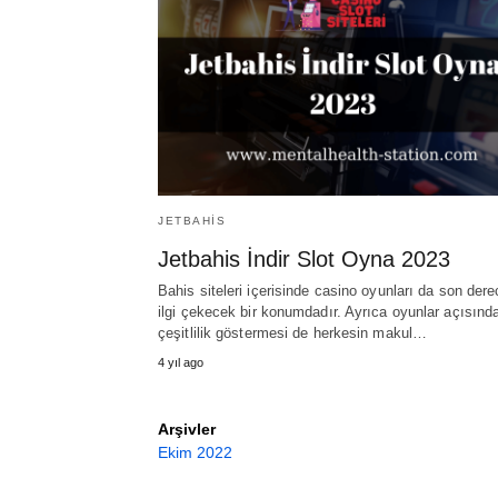
JETBAHIS
Jetbahis İndir Slot Oyna 2023
Bahis siteleri içerisinde casino oyunları da son der
ilgi çekecek bir konumdadır. Ayrıca oyunlar açısınd
çeşitlilik göstermesi de herkesin makul…
4 yıl ago
Arşivler
Ekim 2022