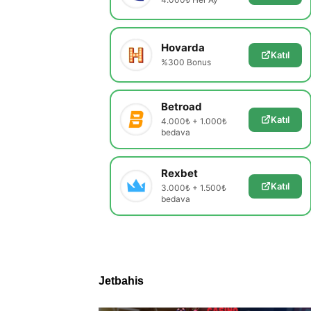
Hovarda
Katıl
%300 Bonus
Betroad
Katıl
4.000₺ + 1.000₺
bedava
Rexbet
Katıl
3.000₺ + 1.500₺
bedava
Jetbahis