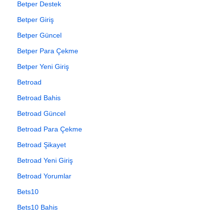
Betper Destek
Betper Giriş
Betper Güncel
Betper Para Çekme
Betper Yeni Giriş
Betroad
Betroad Bahis
Betroad Güncel
Betroad Para Çekme
Betroad Şikayet
Betroad Yeni Giriş
Betroad Yorumlar
Bets10
Bets10 Bahis