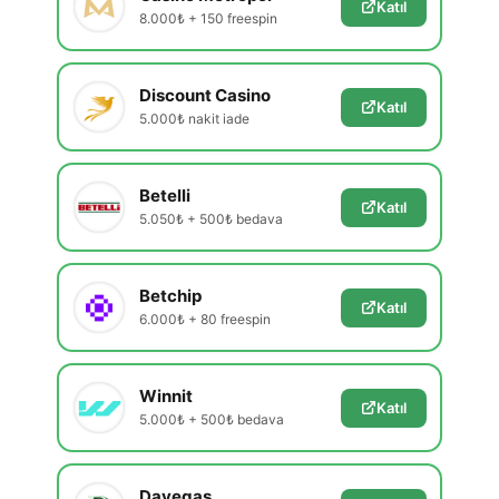
Katıl
8.000₺ + 150 freespin
Discount Casino
Katıl
5.000₺ nakit iade
Betelli
Katıl
5.050₺ + 500₺ bedava
Betchip
Katıl
6.000₺ + 80 freespin
Winnit
Katıl
5.000₺ + 500₺ bedava
Davegas