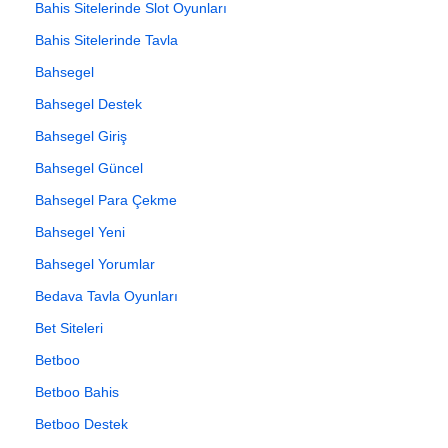
Bahis Sitelerinde Slot Oyunları
Bahis Sitelerinde Tavla
Bahsegel
Bahsegel Destek
Bahsegel Giriş
Bahsegel Güncel
Bahsegel Para Çekme
Bahsegel Yeni
Bahsegel Yorumlar
Bedava Tavla Oyunları
Bet Siteleri
Betboo
Betboo Bahis
Betboo Destek