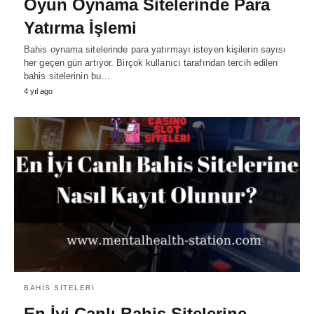
Oyun Oynama Sitelerinde Para
Yatırma İşlemi
Bahis oynama sitelerinde para yatırmayı isteyen kişilerin sayısı
her geçen gün artıyor. Birçok kullanıcı tarafından tercih edilen
bahis sitelerinin bu…
4 yıl ago
BAHIS SITELERI
En İyi Canlı Bahis Sitelerine