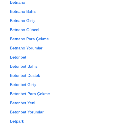
Betnano
Betnano Bahis
Betnano Giriş
Betnano Güncel
Betnano Para Çekme
Betnano Yorumlar
Betonbet
Betonbet Bahis
Betonbet Destek
Betonbet Giriş
Betonbet Para Çekme
Betonbet Yeni
Betonbet Yorumlar
Betpark