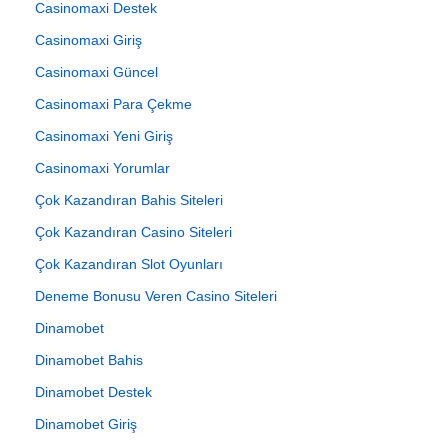
Casinomaxi Destek
Casinomaxi Giriş
Casinomaxi Güncel
Casinomaxi Para Çekme
Casinomaxi Yeni Giriş
Casinomaxi Yorumlar
Çok Kazandıran Bahis Siteleri
Çok Kazandıran Casino Siteleri
Çok Kazandıran Slot Oyunları
Deneme Bonusu Veren Casino Siteleri
Dinamobet
Dinamobet Bahis
Dinamobet Destek
Dinamobet Giriş