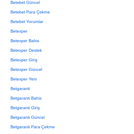
Betebet Güncel
Betebet Para Çekme
Betebet Yorumlar
Betexper
Betexper Bahis
Betexper Destek
Betexper Giriş
Betexper Güncel
Betexper Yeni
Betgaranti
Betgaranti Bahis
Betgaranti Giriş
Betgaranti Güncel
Betgaranti Para Çekme