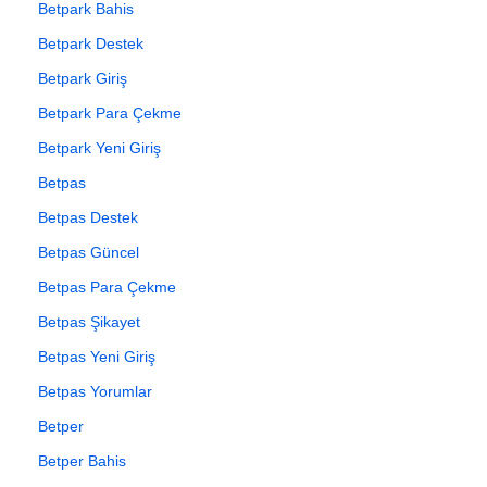
Betpark Bahis
Betpark Destek
Betpark Giriş
Betpark Para Çekme
Betpark Yeni Giriş
Betpas
Betpas Destek
Betpas Güncel
Betpas Para Çekme
Betpas Şikayet
Betpas Yeni Giriş
Betpas Yorumlar
Betper
Betper Bahis