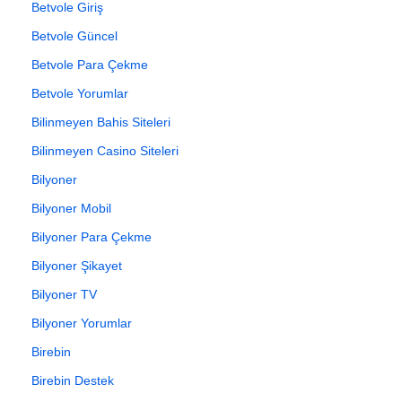
Betvole Giriş
Betvole Güncel
Betvole Para Çekme
Betvole Yorumlar
Bilinmeyen Bahis Siteleri
Bilinmeyen Casino Siteleri
Bilyoner
Bilyoner Mobil
Bilyoner Para Çekme
Bilyoner Şikayet
Bilyoner TV
Bilyoner Yorumlar
Birebin
Birebin Destek