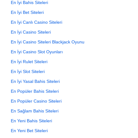
En İyi Bahis Siteleri
En İyi Bet Siteleri
En İyi Canlı Casino Siteleri
En İyi Casino Siteleri
En İyi Casino Siteleri Blackjack Oyunu
En İyi Casino Slot Oyunları
En İyi Rulet Siteleri
En İyi Slot Siteleri
En İyi Yasal Bahis Siteleri
En Popüler Bahis Siteleri
En Popüler Casino Siteleri
En Sağlam Bahis Siteleri
En Yeni Bahis Siteleri
En Yeni Bet Siteleri