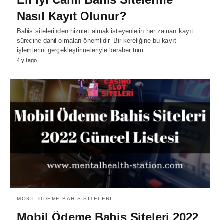
Nasıl Kayıt Olunur?
Bahis sitelerinden hizmet almak isteyenlerin her zaman kayıt
sürecine dahil olmaları önemlidir. Bir kereliğine bu kayıt
işlemlerini gerçekleştirmeleriyle beraber tüm…
4 yıl ago
MOBIL ÖDEME BAHIS SITELERI
Mobil Ödeme Bahis Siteleri 2022