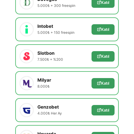
Katıl
5.000₺ + 300 freespin
Intobet
Katıl
5.000₺ + 150 freespin
Slotbon
Katıl
7.500₺ + %200
Milyar
Katıl
8.000₺
Genzobet
Katıl
4.000₺ Her Ay
Hovarda