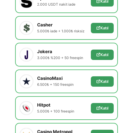
Katıl
2.000 USDT nakit iade
Casher
Katıl
5.000₺ iade + 1.000₺ risksiz
Jokera
Katıl
3.000₺ %200 + 50 freespin
CasinoMaxi
Katıl
6.500₺ + 150 freespin
Hitpot
Katıl
5.000₺ + 100 freespin
Casino Metropol