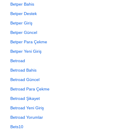
Betper Bahis
Betper Destek
Betper Giriş
Betper Güncel
Betper Para Çekme
Betper Yeni Giriş
Betroad
Betroad Bahis
Betroad Güncel
Betroad Para Çekme
Betroad Şikayet
Betroad Yeni Giriş
Betroad Yorumlar
Bets10