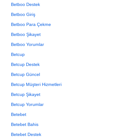
Betboo Destek
Betboo Giriş
Betboo Para Çekme
Betboo Şikayet
Betboo Yorumlar
Betcup
Betcup Destek
Betcup Güncel
Betcup Müşteri Hizmetleri
Betcup Şikayet
Betcup Yorumlar
Betebet
Betebet Bahis
Betebet Destek