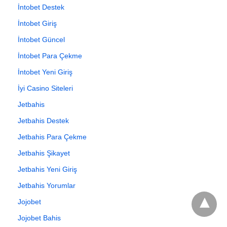
İntobet Destek
İntobet Giriş
İntobet Güncel
İntobet Para Çekme
İntobet Yeni Giriş
İyi Casino Siteleri
Jetbahis
Jetbahis Destek
Jetbahis Para Çekme
Jetbahis Şikayet
Jetbahis Yeni Giriş
Jetbahis Yorumlar
Jojobet
Jojobet Bahis