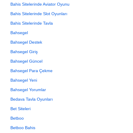
Bahis Sitelerinde Aviator Oyunu
Bahis Sitelerinde Slot Oyunları
Bahis Sitelerinde Tavla
Bahsegel
Bahsegel Destek
Bahsegel Giriş
Bahsegel Güncel
Bahsegel Para Çekme
Bahsegel Yeni
Bahsegel Yorumlar
Bedava Tavla Oyunları
Bet Siteleri
Betboo
Betboo Bahis