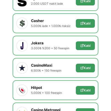
Katıl
2.000 USDT nakit iade
Casher
Katıl
5.000₺ iade + 1.000₺ risksiz
Jokera
Katıl
3.000₺ %200 + 50 freespin
CasinoMaxi
Katıl
6.500₺ + 150 freespin
Hitpot
Katıl
5.000₺ + 100 freespin
Casino Metropol