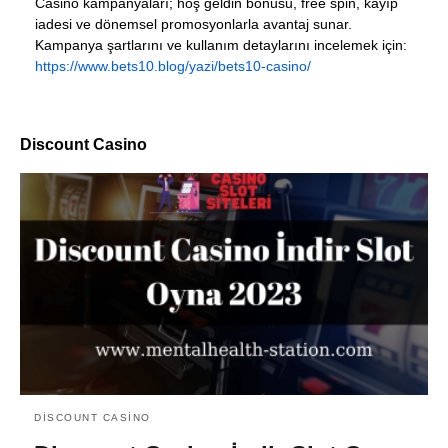
Casino kampanyaları; hoş geldin bonusu, free spin, kayıp
iadesi ve dönemsel promosyonlarla avantaj sunar.
Kampanya şartlarını ve kullanım detaylarını incelemek için:
https://www.bets10.blog/yazi/bets10-casino/
Discount Casino
DISCOUNT CASINO