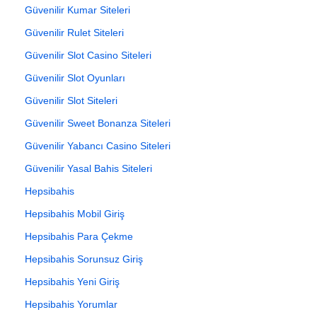
Güvenilir Kumar Siteleri
Güvenilir Rulet Siteleri
Güvenilir Slot Casino Siteleri
Güvenilir Slot Oyunları
Güvenilir Slot Siteleri
Güvenilir Sweet Bonanza Siteleri
Güvenilir Yabancı Casino Siteleri
Güvenilir Yasal Bahis Siteleri
Hepsibahis
Hepsibahis Mobil Giriş
Hepsibahis Para Çekme
Hepsibahis Sorunsuz Giriş
Hepsibahis Yeni Giriş
Hepsibahis Yorumlar