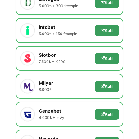
Katıl
5.000₺ + 300 freespin
Intobet
Katıl
5.000₺ + 150 freespin
Slotbon
Katıl
7.500₺ + %200
Milyar
Katıl
8.000₺
Genzobet
Katıl
4.000₺ Her Ay
Hovarda