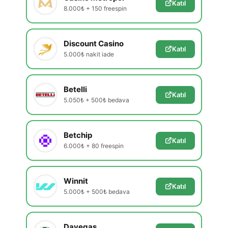
Katıl
8.000₺ + 150 freespin
Discount Casino
Katıl
5.000₺ nakit iade
Betelli
Katıl
5.050₺ + 500₺ bedava
Betchip
Katıl
6.000₺ + 80 freespin
Winnit
Katıl
5.000₺ + 500₺ bedava
Davegas