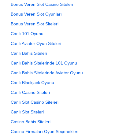
Bonus Veren Slot Casino Siteleri
Bonus Veren Slot Oyunları
Bonus Veren Slot Siteleri
Canlı 101 Oyunu
Canlı Aviator Oyun Siteleri
Canlı Bahis Siteleri
Canlı Bahis Sitelerinde 101 Oyunu
Canlı Bahis Sitelerinde Aviator Oyunu
Canlı Blackjack Oyunu
Canlı Casino Siteleri
Canlı Slot Casino Siteleri
Canlı Slot Siteleri
Casino Bahis Siteleri
Casino Firmaları Oyun Seçenekleri