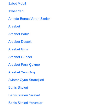
1xbet Mobil
1xbet Yeni
Anında Bonus Veren Siteler
Aresbet
Aresbet Bahis
Aresbet Destek
Aresbet Giriş
Aresbet Güncel
Aresbet Para Çekme
Aresbet Yeni Giriş
Aviotor Oyun Stratejileri
Bahis Siteleri
Bahis Siteleri Şikayet
Bahis Siteleri Yorumlar