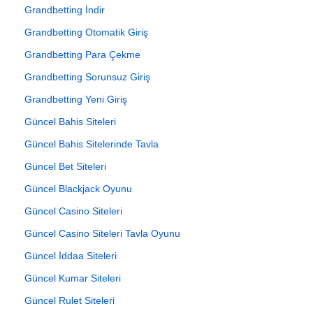
Grandbetting İndir
Grandbetting Otomatik Giriş
Grandbetting Para Çekme
Grandbetting Sorunsuz Giriş
Grandbetting Yeni Giriş
Güncel Bahis Siteleri
Güncel Bahis Sitelerinde Tavla
Güncel Bet Siteleri
Güncel Blackjack Oyunu
Güncel Casino Siteleri
Güncel Casino Siteleri Tavla Oyunu
Güncel İddaa Siteleri
Güncel Kumar Siteleri
Güncel Rulet Siteleri