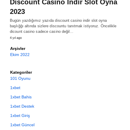
Discount Casino İndir Slot Oyna
2023
Bugün yazdığımız yazıda discount casino indir slot oyna
başlığğı altında sizlere discountu tanıtmak istiyoruz. Öncelikle
dicount casino sadece casino değil…
4 yıl ago
Arşivler
Ekim 2022
Kategoriler
101 Oyunu
1xbet
1xbet Bahis
1xbet Destek
1xbet Giriş
1xbet Güncel