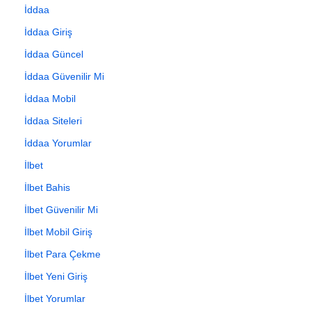
İddaa
İddaa Giriş
İddaa Güncel
İddaa Güvenilir Mi
İddaa Mobil
İddaa Siteleri
İddaa Yorumlar
İlbet
İlbet Bahis
İlbet Güvenilir Mi
İlbet Mobil Giriş
İlbet Para Çekme
İlbet Yeni Giriş
İlbet Yorumlar