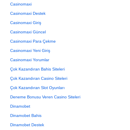
Casinomaxi
Casinomaxi Destek
Casinomaxi Giriş
Casinomaxi Güncel
Casinomaxi Para Çekme
Casinomaxi Yeni Giriş
Casinomaxi Yorumlar
Çok Kazandıran Bahis Siteleri
Çok Kazandıran Casino Siteleri
Çok Kazandıran Slot Oyunları
Deneme Bonusu Veren Casino Siteleri
Dinamobet
Dinamobet Bahis
Dinamobet Destek