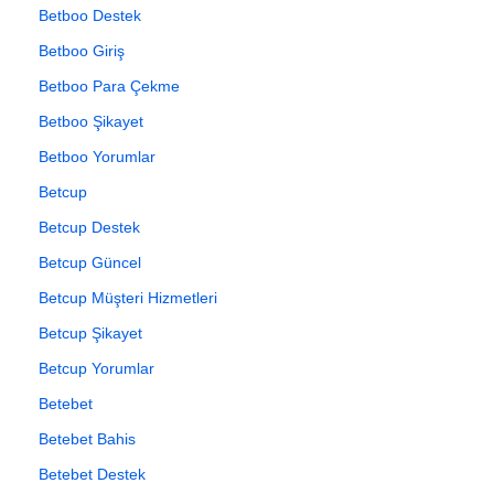
Betboo Destek
Betboo Giriş
Betboo Para Çekme
Betboo Şikayet
Betboo Yorumlar
Betcup
Betcup Destek
Betcup Güncel
Betcup Müşteri Hizmetleri
Betcup Şikayet
Betcup Yorumlar
Betebet
Betebet Bahis
Betebet Destek