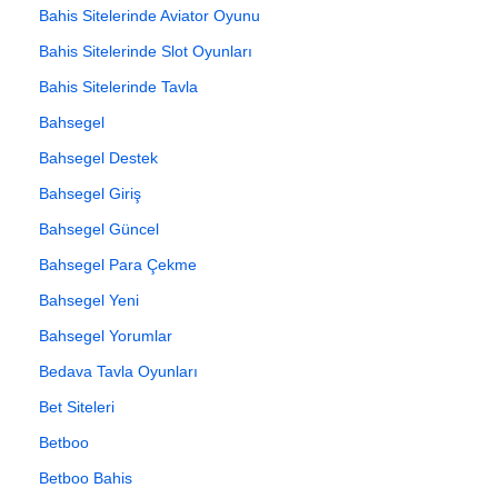
Bahis Sitelerinde Aviator Oyunu
Bahis Sitelerinde Slot Oyunları
Bahis Sitelerinde Tavla
Bahsegel
Bahsegel Destek
Bahsegel Giriş
Bahsegel Güncel
Bahsegel Para Çekme
Bahsegel Yeni
Bahsegel Yorumlar
Bedava Tavla Oyunları
Bet Siteleri
Betboo
Betboo Bahis