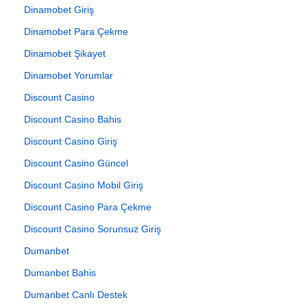
Dinamobet Giriş
Dinamobet Para Çekme
Dinamobet Şikayet
Dinamobet Yorumlar
Discount Casino
Discount Casino Bahis
Discount Casino Giriş
Discount Casino Güncel
Discount Casino Mobil Giriş
Discount Casino Para Çekme
Discount Casino Sorunsuz Giriş
Dumanbet
Dumanbet Bahis
Dumanbet Canlı Destek