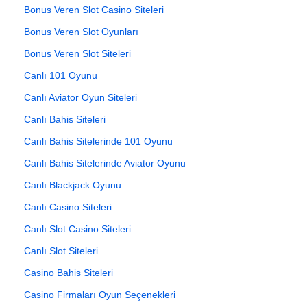
Bonus Veren Slot Casino Siteleri
Bonus Veren Slot Oyunları
Bonus Veren Slot Siteleri
Canlı 101 Oyunu
Canlı Aviator Oyun Siteleri
Canlı Bahis Siteleri
Canlı Bahis Sitelerinde 101 Oyunu
Canlı Bahis Sitelerinde Aviator Oyunu
Canlı Blackjack Oyunu
Canlı Casino Siteleri
Canlı Slot Casino Siteleri
Canlı Slot Siteleri
Casino Bahis Siteleri
Casino Firmaları Oyun Seçenekleri