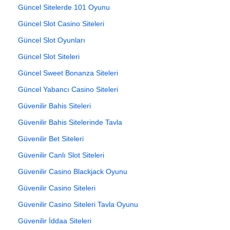
Güncel Sitelerde 101 Oyunu
Güncel Slot Casino Siteleri
Güncel Slot Oyunları
Güncel Slot Siteleri
Güncel Sweet Bonanza Siteleri
Güncel Yabancı Casino Siteleri
Güvenilir Bahis Siteleri
Güvenilir Bahis Sitelerinde Tavla
Güvenilir Bet Siteleri
Güvenilir Canlı Slot Siteleri
Güvenilir Casino Blackjack Oyunu
Güvenilir Casino Siteleri
Güvenilir Casino Siteleri Tavla Oyunu
Güvenilir İddaa Siteleri