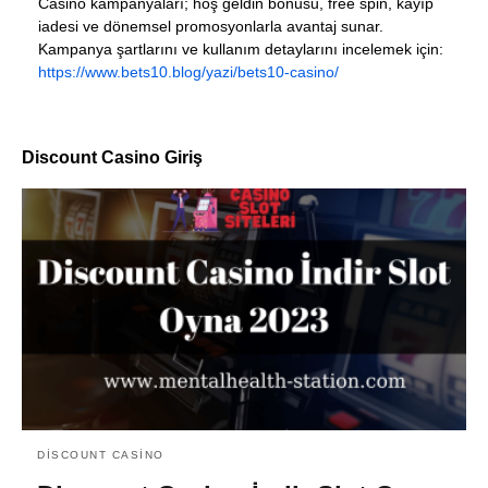
Casino kampanyaları; hoş geldin bonusu, free spin, kayıp
iadesi ve dönemsel promosyonlarla avantaj sunar.
Kampanya şartlarını ve kullanım detaylarını incelemek için:
https://www.bets10.blog/yazi/bets10-casino/
Discount Casino Giriş
DISCOUNT CASINO