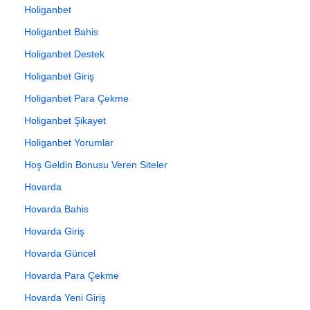
Holiganbet
Holiganbet Bahis
Holiganbet Destek
Holiganbet Giriş
Holiganbet Para Çekme
Holiganbet Şikayet
Holiganbet Yorumlar
Hoş Geldin Bonusu Veren Siteler
Hovarda
Hovarda Bahis
Hovarda Giriş
Hovarda Güncel
Hovarda Para Çekme
Hovarda Yeni Giriş