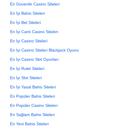
En Güvenilir Casino Siteleri
En İyi Bahis Siteleri
En İyi Bet Siteleri
En İyi Canlı Casino Siteleri
En İyi Casino Siteleri
En İyi Casino Siteleri Blackjack Oyunu
En İyi Casino Slot Oyunları
En İyi Rulet Siteleri
En İyi Slot Siteleri
En İyi Yasal Bahis Siteleri
En Popüler Bahis Siteleri
En Popüler Casino Siteleri
En Sağlam Bahis Siteleri
En Yeni Bahis Siteleri