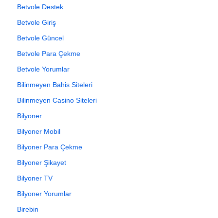
Betvole Destek
Betvole Giriş
Betvole Güncel
Betvole Para Çekme
Betvole Yorumlar
Bilinmeyen Bahis Siteleri
Bilinmeyen Casino Siteleri
Bilyoner
Bilyoner Mobil
Bilyoner Para Çekme
Bilyoner Şikayet
Bilyoner TV
Bilyoner Yorumlar
Birebin