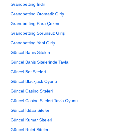
Grandbetting İndir
Grandbetting Otomatik Giriş
Grandbetting Para Çekme
Grandbetting Sorunsuz Giriş
Grandbetting Yeni Giriş
Güncel Bahis Siteleri
Güncel Bahis Sitelerinde Tavla
Güncel Bet Siteleri
Güncel Blackjack Oyunu
Güncel Casino Siteleri
Güncel Casino Siteleri Tavla Oyunu
Güncel İddaa Siteleri
Güncel Kumar Siteleri
Güncel Rulet Siteleri