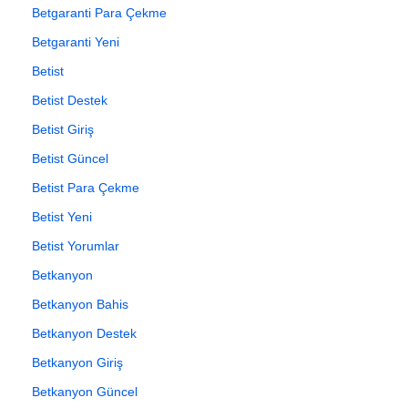
Betgaranti Para Çekme
Betgaranti Yeni
Betist
Betist Destek
Betist Giriş
Betist Güncel
Betist Para Çekme
Betist Yeni
Betist Yorumlar
Betkanyon
Betkanyon Bahis
Betkanyon Destek
Betkanyon Giriş
Betkanyon Güncel