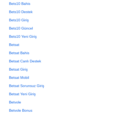
Bets10 Bahis
Bets10 Destek
Bets10 Giriş
Bets10 Güncel
Bets10 Yeni Giriş
Betsat
Betsat Bahis
Betsat Canlı Destek
Betsat Giriş
Betsat Mobil
Betsat Sorunsuz Giriş
Betsat Yeni Giriş
Betvole
Betvole Bonus