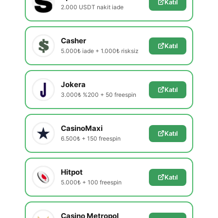
Katıl
2.000 USDT nakit iade
Casher
Katıl
5.000₺ iade + 1.000₺ risksiz
Jokera
Katıl
3.000₺ %200 + 50 freespin
CasinoMaxi
Katıl
6.500₺ + 150 freespin
Hitpot
Katıl
5.000₺ + 100 freespin
Casino Metropol