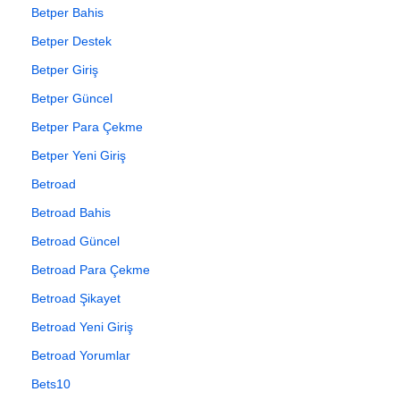
Betper Bahis
Betper Destek
Betper Giriş
Betper Güncel
Betper Para Çekme
Betper Yeni Giriş
Betroad
Betroad Bahis
Betroad Güncel
Betroad Para Çekme
Betroad Şikayet
Betroad Yeni Giriş
Betroad Yorumlar
Bets10