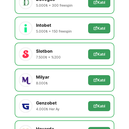
Katıl
5.000₺ + 300 freespin
Intobet
Katıl
5.000₺ + 150 freespin
Slotbon
Katıl
7.500₺ + %200
Milyar
Katıl
8.000₺
Genzobet
Katıl
4.000₺ Her Ay
Hovarda