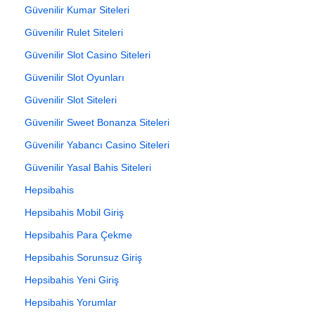
Güvenilir Kumar Siteleri
Güvenilir Rulet Siteleri
Güvenilir Slot Casino Siteleri
Güvenilir Slot Oyunları
Güvenilir Slot Siteleri
Güvenilir Sweet Bonanza Siteleri
Güvenilir Yabancı Casino Siteleri
Güvenilir Yasal Bahis Siteleri
Hepsibahis
Hepsibahis Mobil Giriş
Hepsibahis Para Çekme
Hepsibahis Sorunsuz Giriş
Hepsibahis Yeni Giriş
Hepsibahis Yorumlar