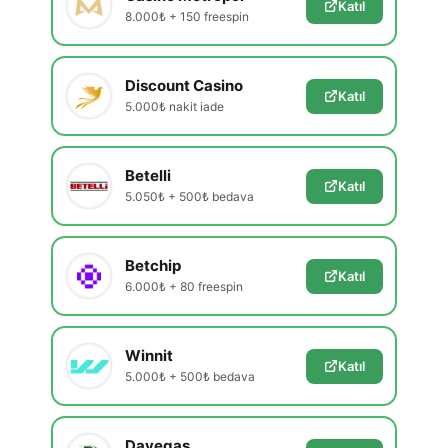
Katıl
8.000₺ + 150 freespin
Discount Casino
Katıl
5.000₺ nakit iade
Betelli
Katıl
5.050₺ + 500₺ bedava
Betchip
Katıl
6.000₺ + 80 freespin
Winnit
Katıl
5.000₺ + 500₺ bedava
Davegas