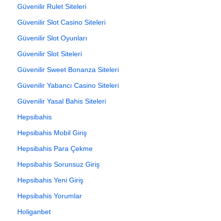
Güvenilir Rulet Siteleri
Güvenilir Slot Casino Siteleri
Güvenilir Slot Oyunları
Güvenilir Slot Siteleri
Güvenilir Sweet Bonanza Siteleri
Güvenilir Yabancı Casino Siteleri
Güvenilir Yasal Bahis Siteleri
Hepsibahis
Hepsibahis Mobil Giriş
Hepsibahis Para Çekme
Hepsibahis Sorunsuz Giriş
Hepsibahis Yeni Giriş
Hepsibahis Yorumlar
Holiganbet