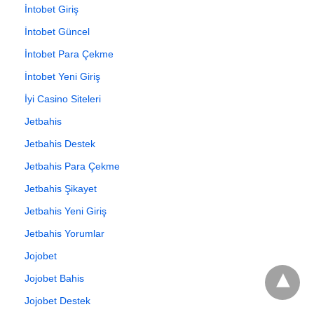
İntobet Giriş
İntobet Güncel
İntobet Para Çekme
İntobet Yeni Giriş
İyi Casino Siteleri
Jetbahis
Jetbahis Destek
Jetbahis Para Çekme
Jetbahis Şikayet
Jetbahis Yeni Giriş
Jetbahis Yorumlar
Jojobet
Jojobet Bahis
Jojobet Destek