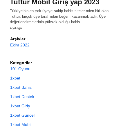
Tuttur Mobil Giriş yap 2023
Türkiye’nin en çok üyeye sahip bahis sitelerinden biri olan
Tuttur, birçok üye tarafından beğeni kazanmaktadır. Üye
değerlendirmelerinin yüksek olduğu bahis…
4 yıl ago
Arşivler
Ekim 2022
Kategoriler
101 Oyunu
1xbet
1xbet Bahis
1xbet Destek
1xbet Giriş
1xbet Güncel
1xbet Mobil