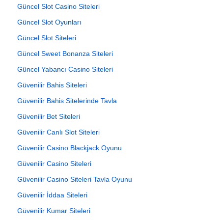
Güncel Slot Casino Siteleri
Güncel Slot Oyunları
Güncel Slot Siteleri
Güncel Sweet Bonanza Siteleri
Güncel Yabancı Casino Siteleri
Güvenilir Bahis Siteleri
Güvenilir Bahis Sitelerinde Tavla
Güvenilir Bet Siteleri
Güvenilir Canlı Slot Siteleri
Güvenilir Casino Blackjack Oyunu
Güvenilir Casino Siteleri
Güvenilir Casino Siteleri Tavla Oyunu
Güvenilir İddaa Siteleri
Güvenilir Kumar Siteleri