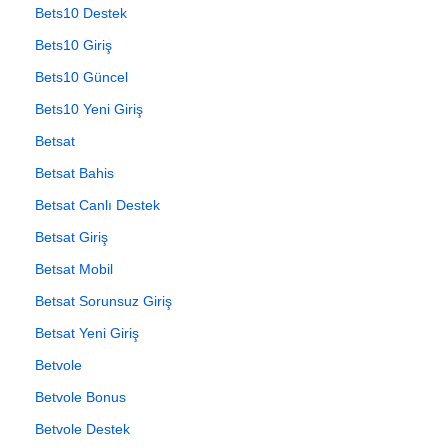
Bets10 Destek
Bets10 Giriş
Bets10 Güncel
Bets10 Yeni Giriş
Betsat
Betsat Bahis
Betsat Canlı Destek
Betsat Giriş
Betsat Mobil
Betsat Sorunsuz Giriş
Betsat Yeni Giriş
Betvole
Betvole Bonus
Betvole Destek