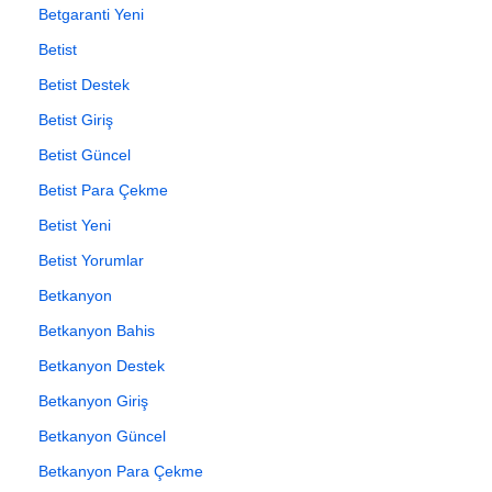
Betgaranti Yeni
Betist
Betist Destek
Betist Giriş
Betist Güncel
Betist Para Çekme
Betist Yeni
Betist Yorumlar
Betkanyon
Betkanyon Bahis
Betkanyon Destek
Betkanyon Giriş
Betkanyon Güncel
Betkanyon Para Çekme