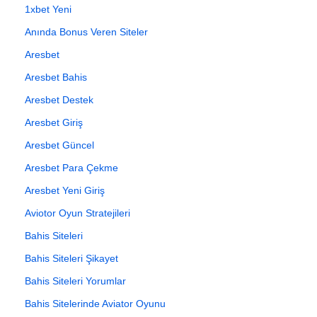
1xbet Yeni
Anında Bonus Veren Siteler
Aresbet
Aresbet Bahis
Aresbet Destek
Aresbet Giriş
Aresbet Güncel
Aresbet Para Çekme
Aresbet Yeni Giriş
Aviotor Oyun Stratejileri
Bahis Siteleri
Bahis Siteleri Şikayet
Bahis Siteleri Yorumlar
Bahis Sitelerinde Aviator Oyunu