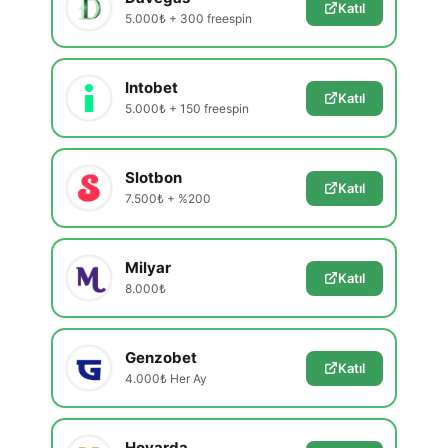
Katıl
5.000₺ + 300 freespin
Intobet
Katıl
5.000₺ + 150 freespin
Slotbon
Katıl
7.500₺ + %200
Milyar
Katıl
8.000₺
Genzobet
Katıl
4.000₺ Her Ay
Hovarda