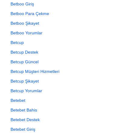
Betboo Giriş
Betboo Para Çekme
Betboo Şikayet
Betboo Yorumlar
Betcup
Betcup Destek
Betcup Güncel
Betcup Müşteri Hizmetleri
Betcup Şikayet
Betcup Yorumlar
Betebet
Betebet Bahis
Betebet Destek
Betebet Giriş