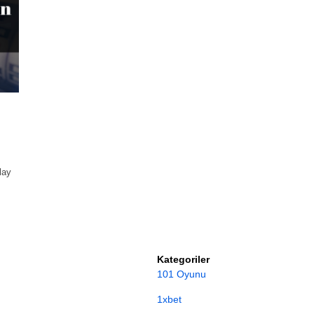
lay
Kategoriler
101 Oyunu
1xbet