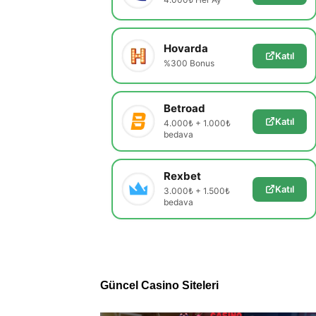
Hovarda
Katıl
%300 Bonus
Betroad
Katıl
4.000₺ + 1.000₺
bedava
Rexbet
Katıl
3.000₺ + 1.500₺
bedava
Güncel Casino Siteleri