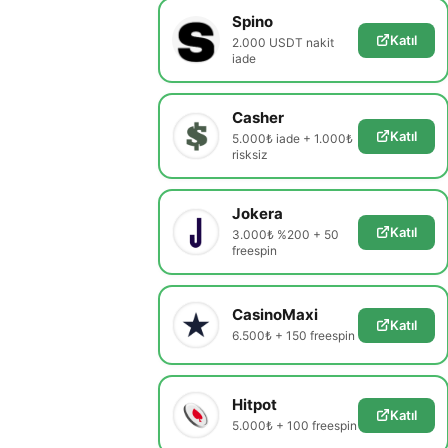
Spino
Katıl
2.000 USDT nakit
iade
Casher
Katıl
5.000₺ iade + 1.000₺
risksiz
Jokera
Katıl
3.000₺ %200 + 50
freespin
CasinoMaxi
Katıl
6.500₺ + 150 freespin
Hitpot
Katıl
5.000₺ + 100 freespin