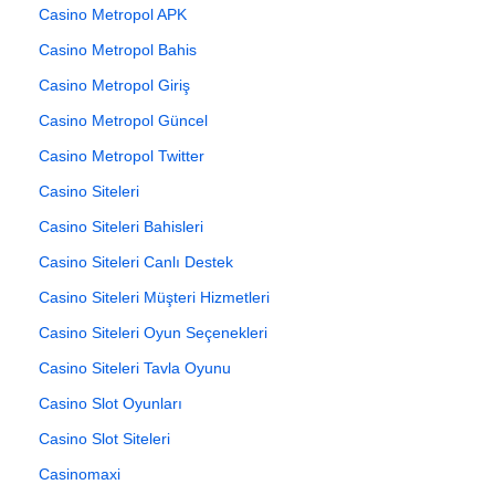
Casino Metropol APK
Casino Metropol Bahis
Casino Metropol Giriş
Casino Metropol Güncel
Casino Metropol Twitter
Casino Siteleri
Casino Siteleri Bahisleri
Casino Siteleri Canlı Destek
Casino Siteleri Müşteri Hizmetleri
Casino Siteleri Oyun Seçenekleri
Casino Siteleri Tavla Oyunu
Casino Slot Oyunları
Casino Slot Siteleri
Casinomaxi