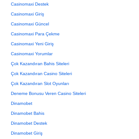
Casinomaxi Destek
Casinomaxi Giriş
Casinomaxi Güncel
Casinomaxi Para Çekme
Casinomaxi Yeni Giriş
Casinomaxi Yorumlar
Çok Kazandıran Bahis Siteleri
Çok Kazandıran Casino Siteleri
Çok Kazandıran Slot Oyunları
Deneme Bonusu Veren Casino Siteleri
Dinamobet
Dinamobet Bahis
Dinamobet Destek
Dinamobet Giriş