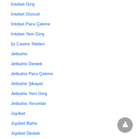
İntobet Giriş
İntobet Güncel
İntobet Para Çekme
İntobet Yeni Giriş
İyi Casino Siteleri
Jetbahis
Jetbahis Destek
Jetbahis Para Çekme
Jetbahis Şikayet
Jetbahis Yeni Giriş
Jetbahis Yorumlar
Jojobet
Jojobet Bahis
Jojobet Destek