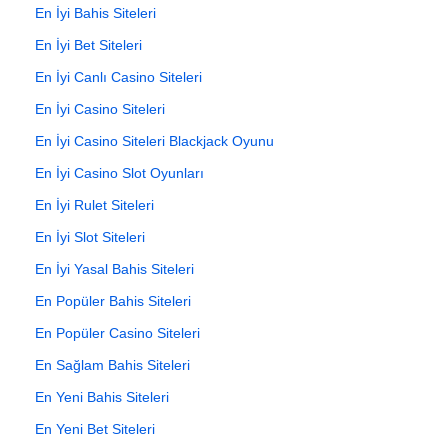
En İyi Bahis Siteleri
En İyi Bet Siteleri
En İyi Canlı Casino Siteleri
En İyi Casino Siteleri
En İyi Casino Siteleri Blackjack Oyunu
En İyi Casino Slot Oyunları
En İyi Rulet Siteleri
En İyi Slot Siteleri
En İyi Yasal Bahis Siteleri
En Popüler Bahis Siteleri
En Popüler Casino Siteleri
En Sağlam Bahis Siteleri
En Yeni Bahis Siteleri
En Yeni Bet Siteleri