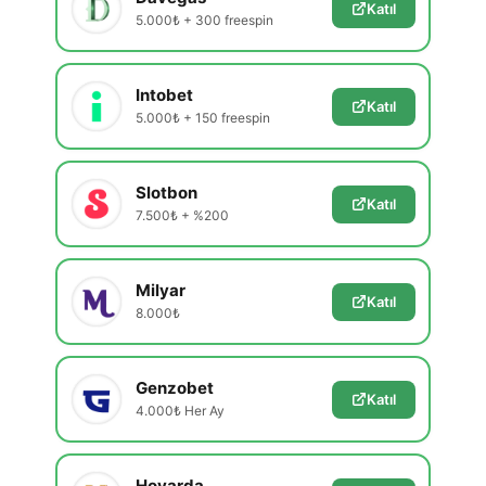
Katıl
5.000₺ + 300 freespin
Intobet
Katıl
5.000₺ + 150 freespin
Slotbon
Katıl
7.500₺ + %200
Milyar
Katıl
8.000₺
Genzobet
Katıl
4.000₺ Her Ay
Hovarda