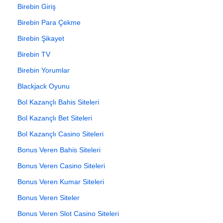
Birebin Giriş
Birebin Para Çekme
Birebin Şikayet
Birebin TV
Birebin Yorumlar
Blackjack Oyunu
Bol Kazançlı Bahis Siteleri
Bol Kazançlı Bet Siteleri
Bol Kazançlı Casino Siteleri
Bonus Veren Bahis Siteleri
Bonus Veren Casino Siteleri
Bonus Veren Kumar Siteleri
Bonus Veren Siteler
Bonus Veren Slot Casino Siteleri