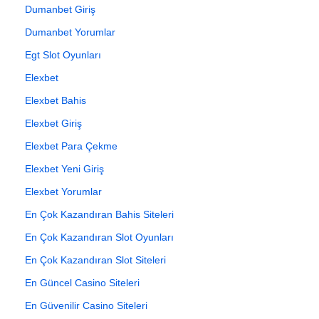
Dumanbet Giriş
Dumanbet Yorumlar
Egt Slot Oyunları
Elexbet
Elexbet Bahis
Elexbet Giriş
Elexbet Para Çekme
Elexbet Yeni Giriş
Elexbet Yorumlar
En Çok Kazandıran Bahis Siteleri
En Çok Kazandıran Slot Oyunları
En Çok Kazandıran Slot Siteleri
En Güncel Casino Siteleri
En Güvenilir Casino Siteleri