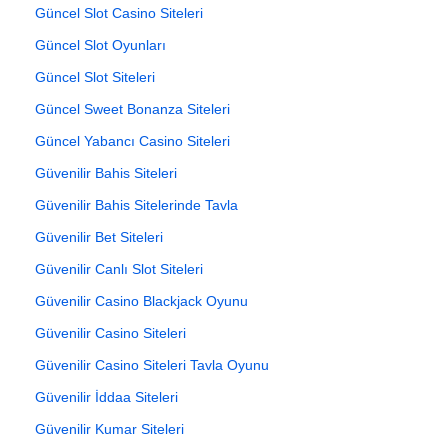
Güncel Slot Casino Siteleri
Güncel Slot Oyunları
Güncel Slot Siteleri
Güncel Sweet Bonanza Siteleri
Güncel Yabancı Casino Siteleri
Güvenilir Bahis Siteleri
Güvenilir Bahis Sitelerinde Tavla
Güvenilir Bet Siteleri
Güvenilir Canlı Slot Siteleri
Güvenilir Casino Blackjack Oyunu
Güvenilir Casino Siteleri
Güvenilir Casino Siteleri Tavla Oyunu
Güvenilir İddaa Siteleri
Güvenilir Kumar Siteleri