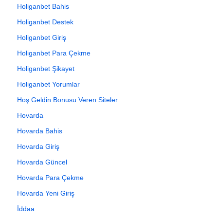
Holiganbet Bahis
Holiganbet Destek
Holiganbet Giriş
Holiganbet Para Çekme
Holiganbet Şikayet
Holiganbet Yorumlar
Hoş Geldin Bonusu Veren Siteler
Hovarda
Hovarda Bahis
Hovarda Giriş
Hovarda Güncel
Hovarda Para Çekme
Hovarda Yeni Giriş
İddaa