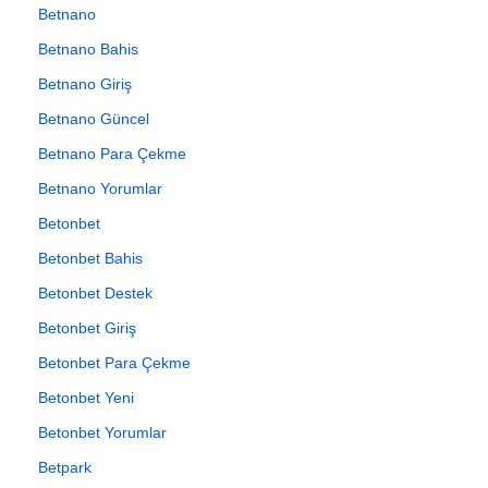
Betnano
Betnano Bahis
Betnano Giriş
Betnano Güncel
Betnano Para Çekme
Betnano Yorumlar
Betonbet
Betonbet Bahis
Betonbet Destek
Betonbet Giriş
Betonbet Para Çekme
Betonbet Yeni
Betonbet Yorumlar
Betpark