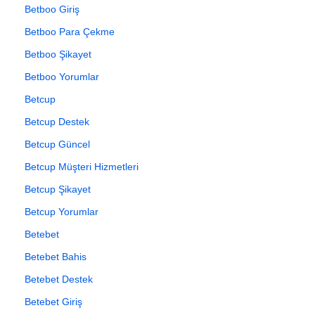
Betboo Giriş
Betboo Para Çekme
Betboo Şikayet
Betboo Yorumlar
Betcup
Betcup Destek
Betcup Güncel
Betcup Müşteri Hizmetleri
Betcup Şikayet
Betcup Yorumlar
Betebet
Betebet Bahis
Betebet Destek
Betebet Giriş