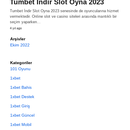
Tumbet İndir Slot Oyna 2023
Tumbet İndir Slot Oyna 2023 senesinde de oyuncularına hizmet
vermektedir. Online slot ve casino siteleri arasında mantıklı bir
seçim yaparken…
4 yıl ago
Arşivler
Ekim 2022
Kategoriler
101 Oyunu
1xbet
1xbet Bahis
1xbet Destek
1xbet Giriş
1xbet Güncel
1xbet Mobil