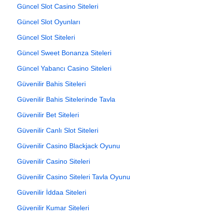
Güncel Slot Casino Siteleri
Güncel Slot Oyunları
Güncel Slot Siteleri
Güncel Sweet Bonanza Siteleri
Güncel Yabancı Casino Siteleri
Güvenilir Bahis Siteleri
Güvenilir Bahis Sitelerinde Tavla
Güvenilir Bet Siteleri
Güvenilir Canlı Slot Siteleri
Güvenilir Casino Blackjack Oyunu
Güvenilir Casino Siteleri
Güvenilir Casino Siteleri Tavla Oyunu
Güvenilir İddaa Siteleri
Güvenilir Kumar Siteleri