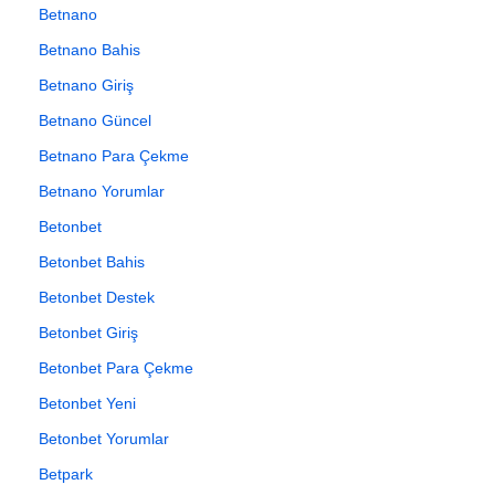
Betnano
Betnano Bahis
Betnano Giriş
Betnano Güncel
Betnano Para Çekme
Betnano Yorumlar
Betonbet
Betonbet Bahis
Betonbet Destek
Betonbet Giriş
Betonbet Para Çekme
Betonbet Yeni
Betonbet Yorumlar
Betpark