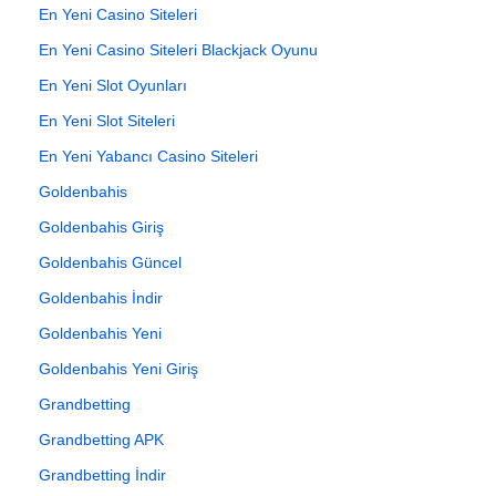
En Yeni Casino Siteleri
En Yeni Casino Siteleri Blackjack Oyunu
En Yeni Slot Oyunları
En Yeni Slot Siteleri
En Yeni Yabancı Casino Siteleri
Goldenbahis
Goldenbahis Giriş
Goldenbahis Güncel
Goldenbahis İndir
Goldenbahis Yeni
Goldenbahis Yeni Giriş
Grandbetting
Grandbetting APK
Grandbetting İndir