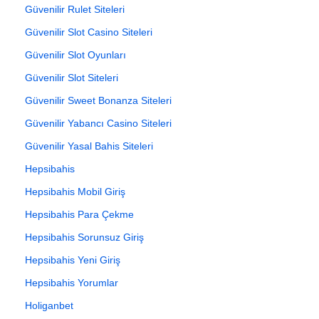
Güvenilir Rulet Siteleri
Güvenilir Slot Casino Siteleri
Güvenilir Slot Oyunları
Güvenilir Slot Siteleri
Güvenilir Sweet Bonanza Siteleri
Güvenilir Yabancı Casino Siteleri
Güvenilir Yasal Bahis Siteleri
Hepsibahis
Hepsibahis Mobil Giriş
Hepsibahis Para Çekme
Hepsibahis Sorunsuz Giriş
Hepsibahis Yeni Giriş
Hepsibahis Yorumlar
Holiganbet