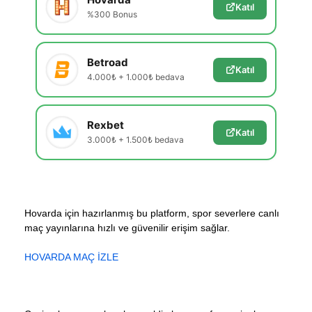
Katıl
%300 Bonus
Betroad
Katıl
4.000₺ + 1.000₺ bedava
Rexbet
Katıl
3.000₺ + 1.500₺ bedava
Hovarda için hazırlanmış bu platform, spor severlere canlı
maç yayınlarına hızlı ve güvenilir erişim sağlar.
HOVARDA MAÇ İZLE