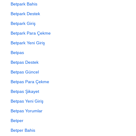
Betpark Bahis
Betpark Destek
Betpark Giriş
Betpark Para Çekme
Betpark Yeni Giriş
Betpas
Betpas Destek
Betpas Güncel
Betpas Para Çekme
Betpas Şikayet
Betpas Yeni Giriş
Betpas Yorumlar
Betper
Betper Bahis