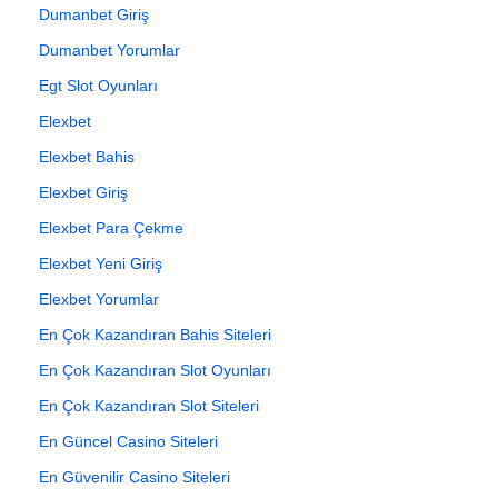
Dumanbet Giriş
Dumanbet Yorumlar
Egt Slot Oyunları
Elexbet
Elexbet Bahis
Elexbet Giriş
Elexbet Para Çekme
Elexbet Yeni Giriş
Elexbet Yorumlar
En Çok Kazandıran Bahis Siteleri
En Çok Kazandıran Slot Oyunları
En Çok Kazandıran Slot Siteleri
En Güncel Casino Siteleri
En Güvenilir Casino Siteleri