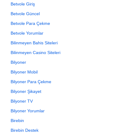
Betvole Giriş
Betvole Güncel
Betvole Para Çekme
Betvole Yorumlar
Bilinmeyen Bahis Siteleri
Bilinmeyen Casino Siteleri
Bilyoner
Bilyoner Mobil
Bilyoner Para Çekme
Bilyoner Şikayet
Bilyoner TV
Bilyoner Yorumlar
Birebin
Birebin Destek