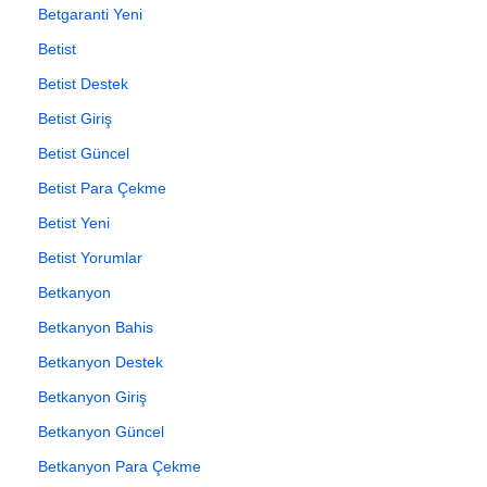
Betgaranti Yeni
Betist
Betist Destek
Betist Giriş
Betist Güncel
Betist Para Çekme
Betist Yeni
Betist Yorumlar
Betkanyon
Betkanyon Bahis
Betkanyon Destek
Betkanyon Giriş
Betkanyon Güncel
Betkanyon Para Çekme