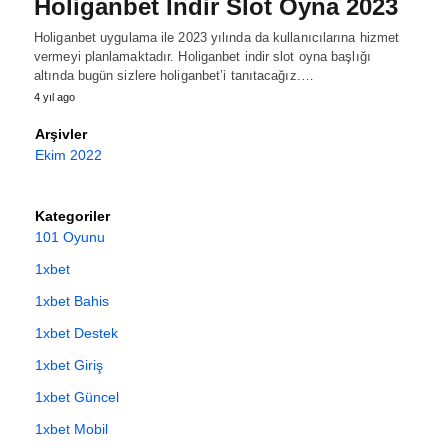
Holiganbet İndir Slot Oyna 2023
Holiganbet uygulama ile 2023 yılında da kullanıcılarına hizmet
vermeyi planlamaktadır. Holiganbet indir slot oyna başlığı
altında bugün sizlere holiganbet’i tanıtacağız.…
4 yıl ago
Arşivler
Ekim 2022
Kategoriler
101 Oyunu
1xbet
1xbet Bahis
1xbet Destek
1xbet Giriş
1xbet Güncel
1xbet Mobil