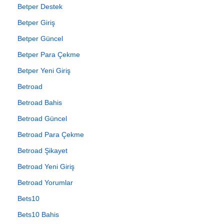
Betper Destek
Betper Giriş
Betper Güncel
Betper Para Çekme
Betper Yeni Giriş
Betroad
Betroad Bahis
Betroad Güncel
Betroad Para Çekme
Betroad Şikayet
Betroad Yeni Giriş
Betroad Yorumlar
Bets10
Bets10 Bahis