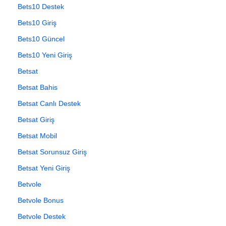
Bets10 Destek
Bets10 Giriş
Bets10 Güncel
Bets10 Yeni Giriş
Betsat
Betsat Bahis
Betsat Canlı Destek
Betsat Giriş
Betsat Mobil
Betsat Sorunsuz Giriş
Betsat Yeni Giriş
Betvole
Betvole Bonus
Betvole Destek