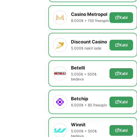
Casino Metropol
Katıl
8.000₺ + 150 freespin
Discount Casino
Katıl
5.000₺ nakit iade
Betelli
Katıl
5.050₺ + 500₺
bedava
Betchip
Katıl
6.000₺ + 80 freespin
Winnit
Katıl
5.000₺ + 500₺
bedava