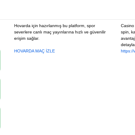
Hovarda için hazırlanmış bu platform, spor
Casino 
severlere canlı maç yayınlarına hızlı ve güvenilir
spin, k
erişim sağlar.
avantaj
detayla
HOVARDA MAÇ İZLE
https:/