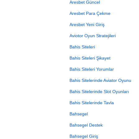
Aresbet Güncel
Aresbet Para Çekme
Aresbet Yeni Giriş
Aviotor Oyun Stratejileri
Bahis Siteleri
Bahis Siteleri Şikayet
Bahis Siteleri Yorumlar
Bahis Sitelerinde Aviator Oyunu
Bahis Sitelerinde Slot Oyunları
Bahis Sitelerinde Tavla
Bahsegel
Bahsegel Destek
Bahsegel Giriş