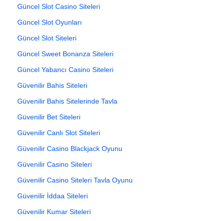
Güncel Slot Casino Siteleri
Güncel Slot Oyunları
Güncel Slot Siteleri
Güncel Sweet Bonanza Siteleri
Güncel Yabancı Casino Siteleri
Güvenilir Bahis Siteleri
Güvenilir Bahis Sitelerinde Tavla
Güvenilir Bet Siteleri
Güvenilir Canlı Slot Siteleri
Güvenilir Casino Blackjack Oyunu
Güvenilir Casino Siteleri
Güvenilir Casino Siteleri Tavla Oyunu
Güvenilir İddaa Siteleri
Güvenilir Kumar Siteleri