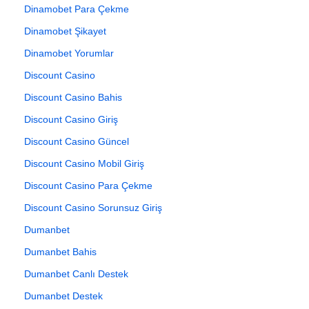
Dinamobet Para Çekme
Dinamobet Şikayet
Dinamobet Yorumlar
Discount Casino
Discount Casino Bahis
Discount Casino Giriş
Discount Casino Güncel
Discount Casino Mobil Giriş
Discount Casino Para Çekme
Discount Casino Sorunsuz Giriş
Dumanbet
Dumanbet Bahis
Dumanbet Canlı Destek
Dumanbet Destek