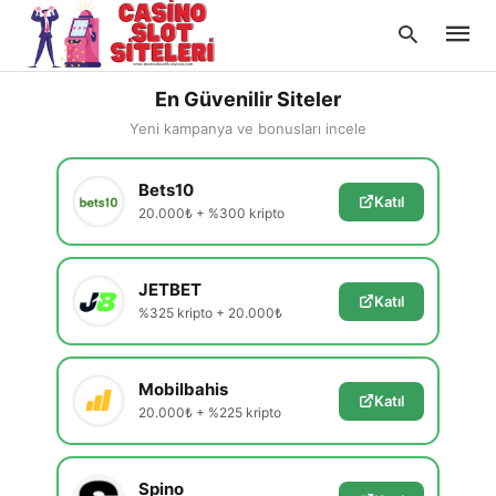
En Güvenilir Siteler
Yeni kampanya ve bonusları incele
Type
Bets10
your
Katıl
searc
20.000₺ + %300 kripto
query
and
hit
enter:
JETBET
Katıl
%325 kripto + 20.000₺
Mobilbahis
Katıl
20.000₺ + %225 kripto
Spino