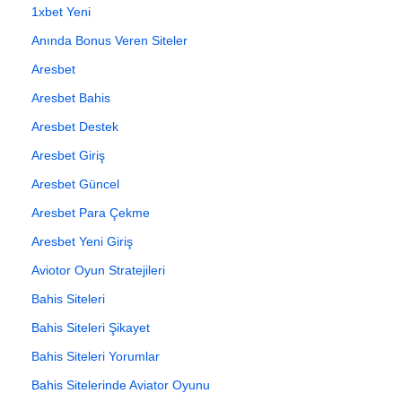
1xbet Yeni
Anında Bonus Veren Siteler
Aresbet
Aresbet Bahis
Aresbet Destek
Aresbet Giriş
Aresbet Güncel
Aresbet Para Çekme
Aresbet Yeni Giriş
Aviotor Oyun Stratejileri
Bahis Siteleri
Bahis Siteleri Şikayet
Bahis Siteleri Yorumlar
Bahis Sitelerinde Aviator Oyunu