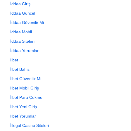
İddaa Giriş
İddaa Güncel
İddaa Güvenilir Mi
İddaa Mobil
İddaa Siteleri
İddaa Yorumlar
İlbet
İlbet Bahis
İlbet Güvenilir Mi
İlbet Mobil Giriş
İlbet Para Çekme
İlbet Yeni Giriş
İlbet Yorumlar
İllegal Casino Siteleri