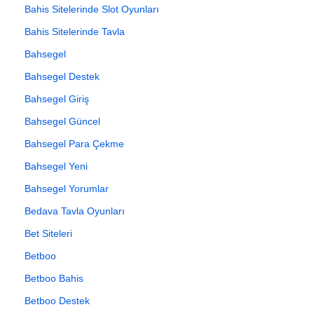
Bahis Sitelerinde Slot Oyunları
Bahis Sitelerinde Tavla
Bahsegel
Bahsegel Destek
Bahsegel Giriş
Bahsegel Güncel
Bahsegel Para Çekme
Bahsegel Yeni
Bahsegel Yorumlar
Bedava Tavla Oyunları
Bet Siteleri
Betboo
Betboo Bahis
Betboo Destek