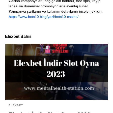
Casino kampanyaları; hoş geldin bonusu, free spin, kayıp
iadesi ve dönemsel promosyonlarla avantaj sunar.
Kampanya şartlarını ve kullanım detaylarını incelemek için:
https://www.bets10.blog/yazi/bets10-casino/
Elexbet Bahis
ELEXBET