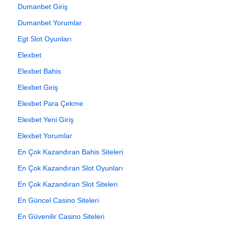
Dumanbet Giriş
Dumanbet Yorumlar
Egt Slot Oyunları
Elexbet
Elexbet Bahis
Elexbet Giriş
Elexbet Para Çekme
Elexbet Yeni Giriş
Elexbet Yorumlar
En Çok Kazandıran Bahis Siteleri
En Çok Kazandıran Slot Oyunları
En Çok Kazandıran Slot Siteleri
En Güncel Casino Siteleri
En Güvenilir Casino Siteleri