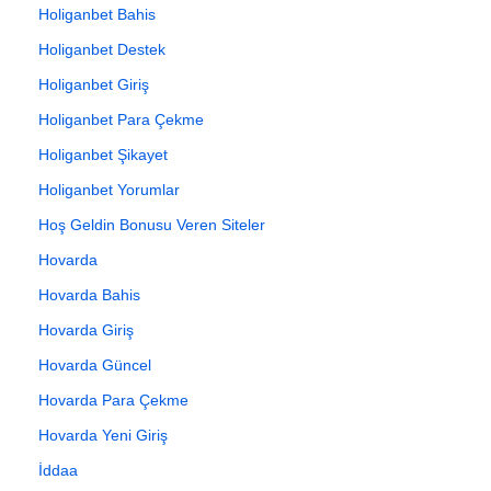
Holiganbet Bahis
Holiganbet Destek
Holiganbet Giriş
Holiganbet Para Çekme
Holiganbet Şikayet
Holiganbet Yorumlar
Hoş Geldin Bonusu Veren Siteler
Hovarda
Hovarda Bahis
Hovarda Giriş
Hovarda Güncel
Hovarda Para Çekme
Hovarda Yeni Giriş
İddaa