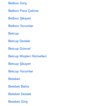
Betboo Giriş
Betboo Para Çekme
Betboo Şikayet
Betboo Yorumlar
Betcup
Betcup Destek
Betcup Güncel
Betcup Müşteri Hizmetleri
Betcup Şikayet
Betcup Yorumlar
Betebet
Betebet Bahis
Betebet Destek
Betebet Giriş