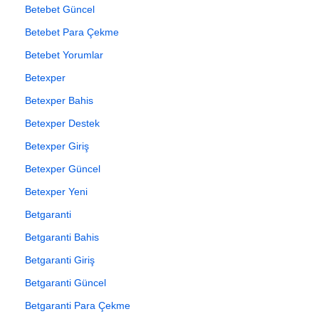
Betebet Güncel
Betebet Para Çekme
Betebet Yorumlar
Betexper
Betexper Bahis
Betexper Destek
Betexper Giriş
Betexper Güncel
Betexper Yeni
Betgaranti
Betgaranti Bahis
Betgaranti Giriş
Betgaranti Güncel
Betgaranti Para Çekme