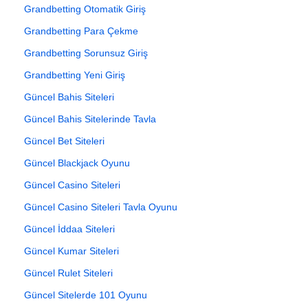
Grandbetting Otomatik Giriş
Grandbetting Para Çekme
Grandbetting Sorunsuz Giriş
Grandbetting Yeni Giriş
Güncel Bahis Siteleri
Güncel Bahis Sitelerinde Tavla
Güncel Bet Siteleri
Güncel Blackjack Oyunu
Güncel Casino Siteleri
Güncel Casino Siteleri Tavla Oyunu
Güncel İddaa Siteleri
Güncel Kumar Siteleri
Güncel Rulet Siteleri
Güncel Sitelerde 101 Oyunu