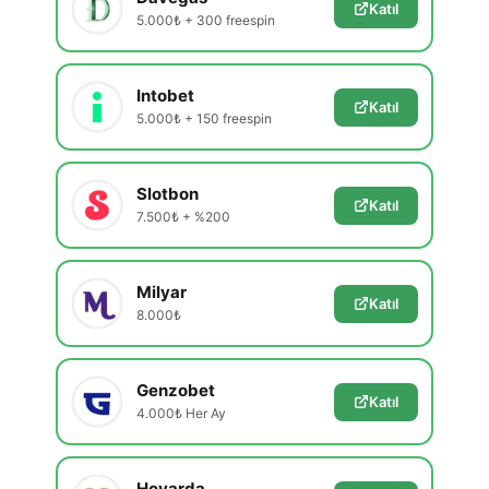
Katıl
5.000₺ + 300 freespin
Intobet
Katıl
5.000₺ + 150 freespin
Slotbon
Katıl
7.500₺ + %200
Milyar
Katıl
8.000₺
Genzobet
Katıl
4.000₺ Her Ay
Hovarda