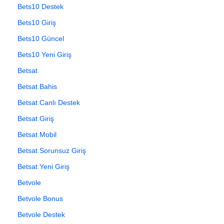
Bets10 Destek
Bets10 Giriş
Bets10 Güncel
Bets10 Yeni Giriş
Betsat
Betsat Bahis
Betsat Canlı Destek
Betsat Giriş
Betsat Mobil
Betsat Sorunsuz Giriş
Betsat Yeni Giriş
Betvole
Betvole Bonus
Betvole Destek