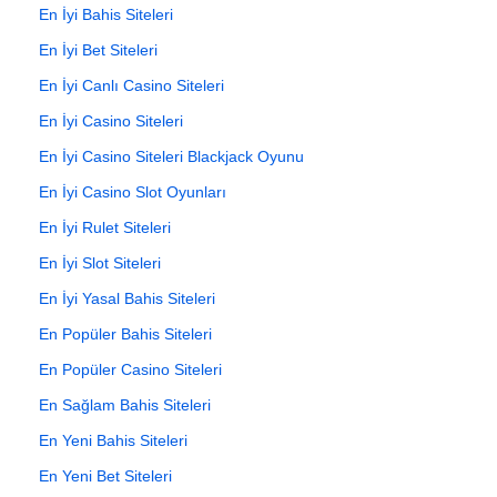
En İyi Bahis Siteleri
En İyi Bet Siteleri
En İyi Canlı Casino Siteleri
En İyi Casino Siteleri
En İyi Casino Siteleri Blackjack Oyunu
En İyi Casino Slot Oyunları
En İyi Rulet Siteleri
En İyi Slot Siteleri
En İyi Yasal Bahis Siteleri
En Popüler Bahis Siteleri
En Popüler Casino Siteleri
En Sağlam Bahis Siteleri
En Yeni Bahis Siteleri
En Yeni Bet Siteleri