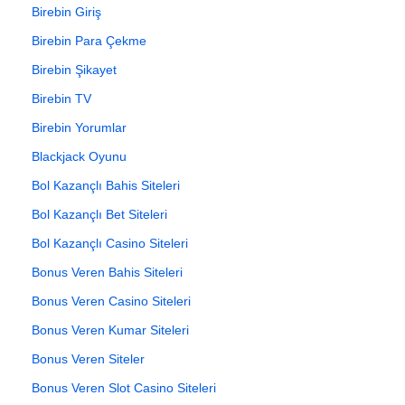
Birebin Giriş
Birebin Para Çekme
Birebin Şikayet
Birebin TV
Birebin Yorumlar
Blackjack Oyunu
Bol Kazançlı Bahis Siteleri
Bol Kazançlı Bet Siteleri
Bol Kazançlı Casino Siteleri
Bonus Veren Bahis Siteleri
Bonus Veren Casino Siteleri
Bonus Veren Kumar Siteleri
Bonus Veren Siteler
Bonus Veren Slot Casino Siteleri