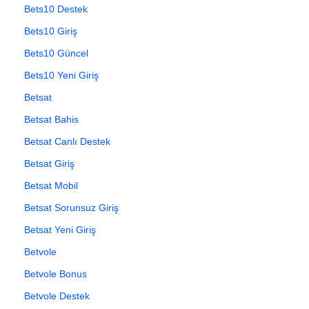
Bets10 Destek
Bets10 Giriş
Bets10 Güncel
Bets10 Yeni Giriş
Betsat
Betsat Bahis
Betsat Canlı Destek
Betsat Giriş
Betsat Mobil
Betsat Sorunsuz Giriş
Betsat Yeni Giriş
Betvole
Betvole Bonus
Betvole Destek