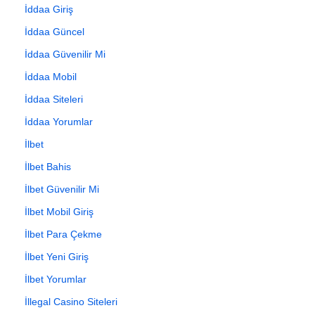
İddaa Giriş
İddaa Güncel
İddaa Güvenilir Mi
İddaa Mobil
İddaa Siteleri
İddaa Yorumlar
İlbet
İlbet Bahis
İlbet Güvenilir Mi
İlbet Mobil Giriş
İlbet Para Çekme
İlbet Yeni Giriş
İlbet Yorumlar
İllegal Casino Siteleri