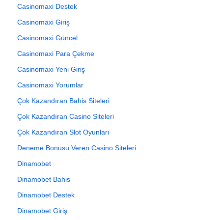
Casinomaxi Destek
Casinomaxi Giriş
Casinomaxi Güncel
Casinomaxi Para Çekme
Casinomaxi Yeni Giriş
Casinomaxi Yorumlar
Çok Kazandıran Bahis Siteleri
Çok Kazandıran Casino Siteleri
Çok Kazandıran Slot Oyunları
Deneme Bonusu Veren Casino Siteleri
Dinamobet
Dinamobet Bahis
Dinamobet Destek
Dinamobet Giriş