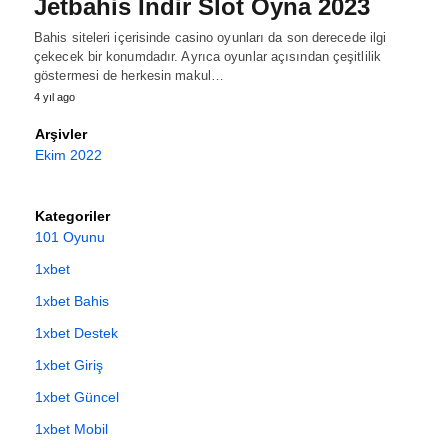
Jetbahis İndir Slot Oyna 2023
Bahis siteleri içerisinde casino oyunları da son derecede ilgi
çekecek bir konumdadır. Ayrıca oyunlar açısından çeşitlilik
göstermesi de herkesin makul…
4 yıl ago
Arşivler
Ekim 2022
Kategoriler
101 Oyunu
1xbet
1xbet Bahis
1xbet Destek
1xbet Giriş
1xbet Güncel
1xbet Mobil