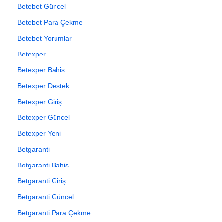
Betebet Güncel
Betebet Para Çekme
Betebet Yorumlar
Betexper
Betexper Bahis
Betexper Destek
Betexper Giriş
Betexper Güncel
Betexper Yeni
Betgaranti
Betgaranti Bahis
Betgaranti Giriş
Betgaranti Güncel
Betgaranti Para Çekme