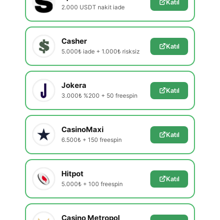
Katıl
2.000 USDT nakit iade
Casher
Katıl
5.000₺ iade + 1.000₺ risksiz
Jokera
Katıl
3.000₺ %200 + 50 freespin
CasinoMaxi
Katıl
6.500₺ + 150 freespin
Hitpot
Katıl
5.000₺ + 100 freespin
Casino Metropol