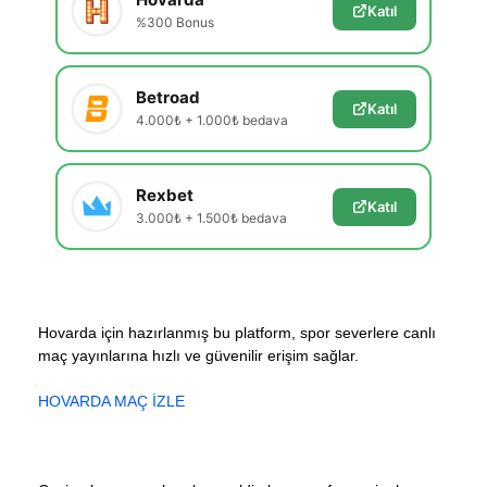
Katıl
%300 Bonus
Betroad
Katıl
4.000₺ + 1.000₺ bedava
Rexbet
Katıl
3.000₺ + 1.500₺ bedava
Hovarda için hazırlanmış bu platform, spor severlere canlı
maç yayınlarına hızlı ve güvenilir erişim sağlar.
HOVARDA MAÇ İZLE