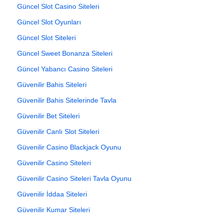
Güncel Slot Casino Siteleri
Güncel Slot Oyunları
Güncel Slot Siteleri
Güncel Sweet Bonanza Siteleri
Güncel Yabancı Casino Siteleri
Güvenilir Bahis Siteleri
Güvenilir Bahis Sitelerinde Tavla
Güvenilir Bet Siteleri
Güvenilir Canlı Slot Siteleri
Güvenilir Casino Blackjack Oyunu
Güvenilir Casino Siteleri
Güvenilir Casino Siteleri Tavla Oyunu
Güvenilir İddaa Siteleri
Güvenilir Kumar Siteleri