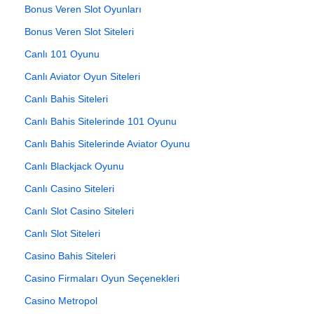
Bonus Veren Slot Oyunları
Bonus Veren Slot Siteleri
Canlı 101 Oyunu
Canlı Aviator Oyun Siteleri
Canlı Bahis Siteleri
Canlı Bahis Sitelerinde 101 Oyunu
Canlı Bahis Sitelerinde Aviator Oyunu
Canlı Blackjack Oyunu
Canlı Casino Siteleri
Canlı Slot Casino Siteleri
Canlı Slot Siteleri
Casino Bahis Siteleri
Casino Firmaları Oyun Seçenekleri
Casino Metropol