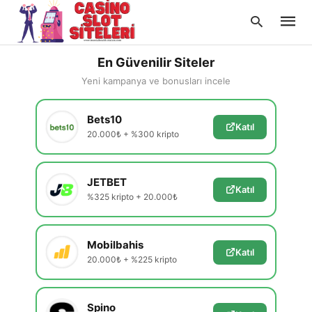
En Güvenilir Siteler
Yeni kampanya ve bonusları incele
Type
Bets10
your
Katıl
searc
20.000₺ + %300 kripto
query
and
hit
enter:
JETBET
Katıl
%325 kripto + 20.000₺
Mobilbahis
Katıl
20.000₺ + %225 kripto
Spino