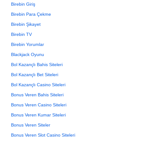
Birebin Giriş
Birebin Para Çekme
Birebin Şikayet
Birebin TV
Birebin Yorumlar
Blackjack Oyunu
Bol Kazançlı Bahis Siteleri
Bol Kazançlı Bet Siteleri
Bol Kazançlı Casino Siteleri
Bonus Veren Bahis Siteleri
Bonus Veren Casino Siteleri
Bonus Veren Kumar Siteleri
Bonus Veren Siteler
Bonus Veren Slot Casino Siteleri