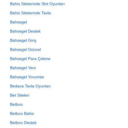
Bahis Sitelerinde Slot Oyunları
Bahis Sitelerinde Tavla
Bahsegel
Bahsegel Destek
Bahsegel Giriş
Bahsegel Güncel
Bahsegel Para Çekme
Bahsegel Yeni
Bahsegel Yorumlar
Bedava Tavla Oyunları
Bet Siteleri
Betboo
Betboo Bahis
Betboo Destek