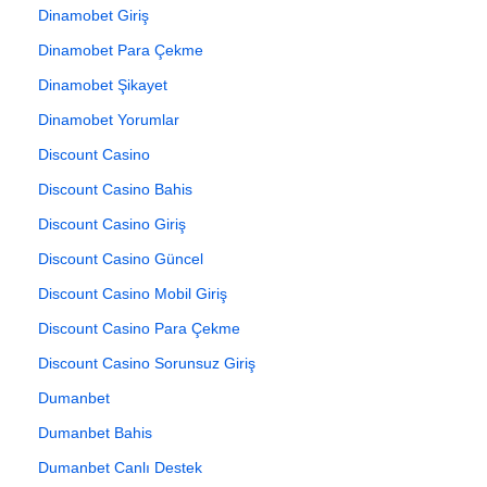
Dinamobet Giriş
Dinamobet Para Çekme
Dinamobet Şikayet
Dinamobet Yorumlar
Discount Casino
Discount Casino Bahis
Discount Casino Giriş
Discount Casino Güncel
Discount Casino Mobil Giriş
Discount Casino Para Çekme
Discount Casino Sorunsuz Giriş
Dumanbet
Dumanbet Bahis
Dumanbet Canlı Destek