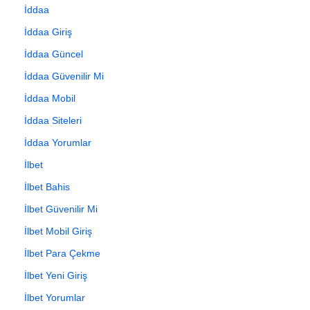
İddaa
İddaa Giriş
İddaa Güncel
İddaa Güvenilir Mi
İddaa Mobil
İddaa Siteleri
İddaa Yorumlar
İlbet
İlbet Bahis
İlbet Güvenilir Mi
İlbet Mobil Giriş
İlbet Para Çekme
İlbet Yeni Giriş
İlbet Yorumlar