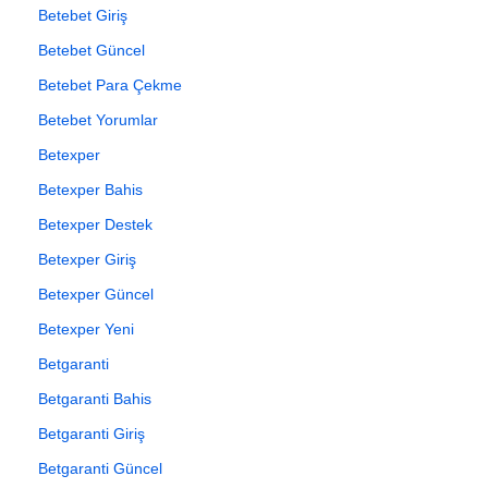
Betebet Giriş
Betebet Güncel
Betebet Para Çekme
Betebet Yorumlar
Betexper
Betexper Bahis
Betexper Destek
Betexper Giriş
Betexper Güncel
Betexper Yeni
Betgaranti
Betgaranti Bahis
Betgaranti Giriş
Betgaranti Güncel