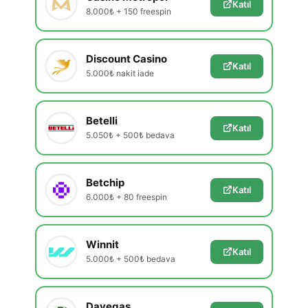
Katıl
8.000₺ + 150 freespin
Discount Casino
Katıl
5.000₺ nakit iade
Betelli
Katıl
5.050₺ + 500₺ bedava
Betchip
Katıl
6.000₺ + 80 freespin
Winnit
Katıl
5.000₺ + 500₺ bedava
Davegas