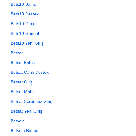
Bets10 Bahis
Bets10 Destek
Bets10 Giriş
Bets10 Güncel
Bets10 Yeni Giriş
Betsat
Betsat Bahis
Betsat Canlı Destek
Betsat Giriş
Betsat Mobil
Betsat Sorunsuz Giriş
Betsat Yeni Giriş
Betvole
Betvole Bonus