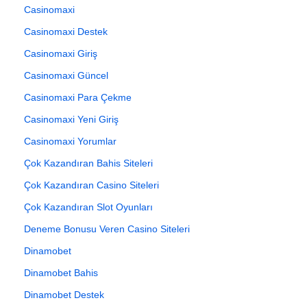
Casinomaxi
Casinomaxi Destek
Casinomaxi Giriş
Casinomaxi Güncel
Casinomaxi Para Çekme
Casinomaxi Yeni Giriş
Casinomaxi Yorumlar
Çok Kazandıran Bahis Siteleri
Çok Kazandıran Casino Siteleri
Çok Kazandıran Slot Oyunları
Deneme Bonusu Veren Casino Siteleri
Dinamobet
Dinamobet Bahis
Dinamobet Destek