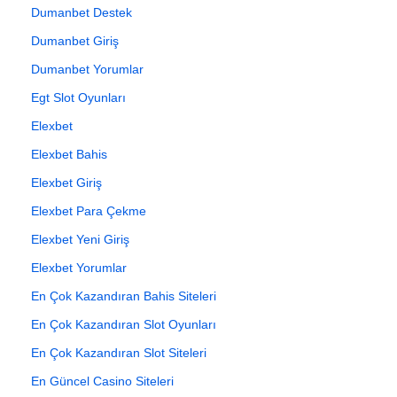
Dumanbet Destek
Dumanbet Giriş
Dumanbet Yorumlar
Egt Slot Oyunları
Elexbet
Elexbet Bahis
Elexbet Giriş
Elexbet Para Çekme
Elexbet Yeni Giriş
Elexbet Yorumlar
En Çok Kazandıran Bahis Siteleri
En Çok Kazandıran Slot Oyunları
En Çok Kazandıran Slot Siteleri
En Güncel Casino Siteleri