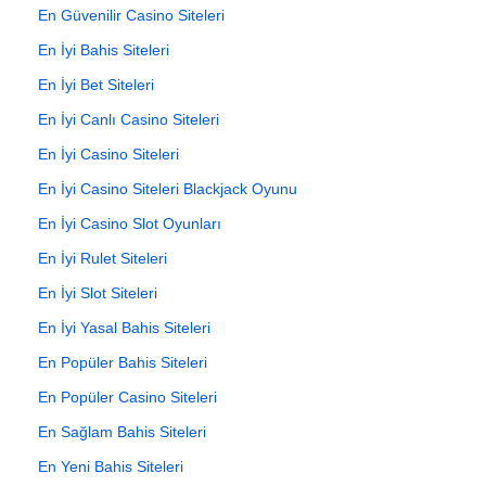
En Güvenilir Casino Siteleri
En İyi Bahis Siteleri
En İyi Bet Siteleri
En İyi Canlı Casino Siteleri
En İyi Casino Siteleri
En İyi Casino Siteleri Blackjack Oyunu
En İyi Casino Slot Oyunları
En İyi Rulet Siteleri
En İyi Slot Siteleri
En İyi Yasal Bahis Siteleri
En Popüler Bahis Siteleri
En Popüler Casino Siteleri
En Sağlam Bahis Siteleri
En Yeni Bahis Siteleri