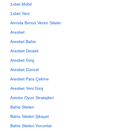
1xbet Mobil
1xbet Yeni
Anında Bonus Veren Siteler
Aresbet
Aresbet Bahis
Aresbet Destek
Aresbet Giriş
Aresbet Güncel
Aresbet Para Çekme
Aresbet Yeni Giriş
Aviotor Oyun Stratejileri
Bahis Siteleri
Bahis Siteleri Şikayet
Bahis Siteleri Yorumlar