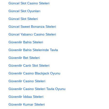
Güncel Slot Casino Siteleri
Güncel Slot Oyunları
Güncel Slot Siteleri
Güncel Sweet Bonanza Siteleri
Güncel Yabancı Casino Siteleri
Güvenilir Bahis Siteleri
Güvenilir Bahis Sitelerinde Tavla
Güvenilir Bet Siteleri
Güvenilir Canlı Slot Siteleri
Güvenilir Casino Blackjack Oyunu
Güvenilir Casino Siteleri
Güvenilir Casino Siteleri Tavla Oyunu
Güvenilir İddaa Siteleri
Güvenilir Kumar Siteleri