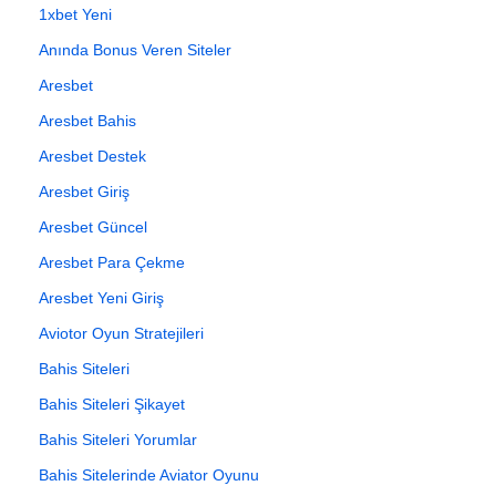
1xbet Yeni
Anında Bonus Veren Siteler
Aresbet
Aresbet Bahis
Aresbet Destek
Aresbet Giriş
Aresbet Güncel
Aresbet Para Çekme
Aresbet Yeni Giriş
Aviotor Oyun Stratejileri
Bahis Siteleri
Bahis Siteleri Şikayet
Bahis Siteleri Yorumlar
Bahis Sitelerinde Aviator Oyunu