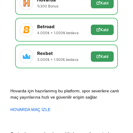
Katıl
%300 Bonus
Betroad
Katıl
4.000₺ + 1.000₺ bedava
Rexbet
Katıl
3.000₺ + 1.500₺ bedava
Hovarda için hazırlanmış bu platform, spor severlere canlı
maç yayınlarına hızlı ve güvenilir erişim sağlar.
HOVARDA MAÇ İZLE