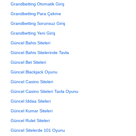
Grandbetting Otomatik Giriş
Grandbetting Para Çekme
Grandbetting Sorunsuz Giriş
Grandbetting Yeni Giriş
Güncel Bahis Siteleri
Güncel Bahis Sitelerinde Tavla
Güncel Bet Siteleri
Güncel Blackjack Oyunu
Güncel Casino Siteleri
Güncel Casino Siteleri Tavla Oyunu
Güncel İddaa Siteleri
Güncel Kumar Siteleri
Güncel Rulet Siteleri
Güncel Sitelerde 101 Oyunu