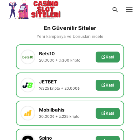
En Güvenilir Siteler
Yeni kampanya ve bonusları incele
Type
Bets10
your
Katıl
searc
20.000₺ + %300 kripto
query
and
hit
enter:
JETBET
Katıl
%325 kripto + 20.000₺
Mobilbahis
Katıl
20.000₺ + %225 kripto
Spino