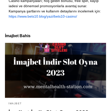
Casino kampanyaları; hoş geldin bonusu, free spin, kayıp
iadesi ve dönemsel promosyonlarla avantaj sunar.
Kampanya şartlarını ve kullanım detaylarını incelemek için:
https://www.bets10.blog/yazi/bets10-casino/
İmajbet Bahis
İMAJBET