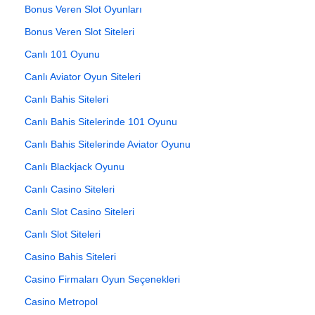
Bonus Veren Slot Oyunları
Bonus Veren Slot Siteleri
Canlı 101 Oyunu
Canlı Aviator Oyun Siteleri
Canlı Bahis Siteleri
Canlı Bahis Sitelerinde 101 Oyunu
Canlı Bahis Sitelerinde Aviator Oyunu
Canlı Blackjack Oyunu
Canlı Casino Siteleri
Canlı Slot Casino Siteleri
Canlı Slot Siteleri
Casino Bahis Siteleri
Casino Firmaları Oyun Seçenekleri
Casino Metropol