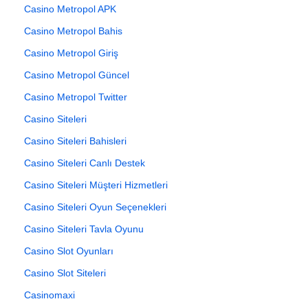
Casino Metropol APK
Casino Metropol Bahis
Casino Metropol Giriş
Casino Metropol Güncel
Casino Metropol Twitter
Casino Siteleri
Casino Siteleri Bahisleri
Casino Siteleri Canlı Destek
Casino Siteleri Müşteri Hizmetleri
Casino Siteleri Oyun Seçenekleri
Casino Siteleri Tavla Oyunu
Casino Slot Oyunları
Casino Slot Siteleri
Casinomaxi