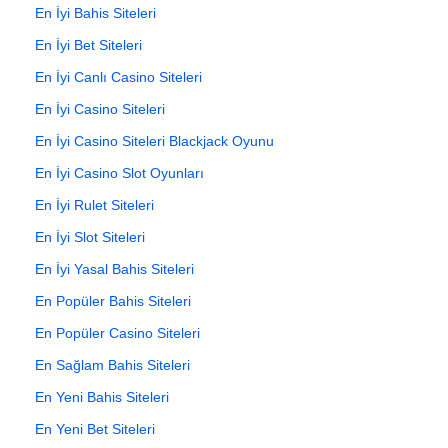
En İyi Bahis Siteleri
En İyi Bet Siteleri
En İyi Canlı Casino Siteleri
En İyi Casino Siteleri
En İyi Casino Siteleri Blackjack Oyunu
En İyi Casino Slot Oyunları
En İyi Rulet Siteleri
En İyi Slot Siteleri
En İyi Yasal Bahis Siteleri
En Popüler Bahis Siteleri
En Popüler Casino Siteleri
En Sağlam Bahis Siteleri
En Yeni Bahis Siteleri
En Yeni Bet Siteleri