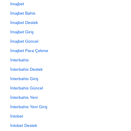
İmajbet
İmajbet Bahis
İmajbet Destek
İmajbet Giriş
İmajbet Güncel
İmajbet Para Çekme
İnterbahis
İnterbahis Destek
İnterbahis Giriş
İnterbahis Güncel
İnterbahis Yeni
İnterbahis Yeni Giriş
İntobet
İntobet Destek