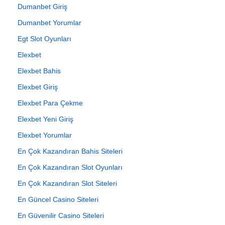
Dumanbet Giriş
Dumanbet Yorumlar
Egt Slot Oyunları
Elexbet
Elexbet Bahis
Elexbet Giriş
Elexbet Para Çekme
Elexbet Yeni Giriş
Elexbet Yorumlar
En Çok Kazandıran Bahis Siteleri
En Çok Kazandıran Slot Oyunları
En Çok Kazandıran Slot Siteleri
En Güncel Casino Siteleri
En Güvenilir Casino Siteleri