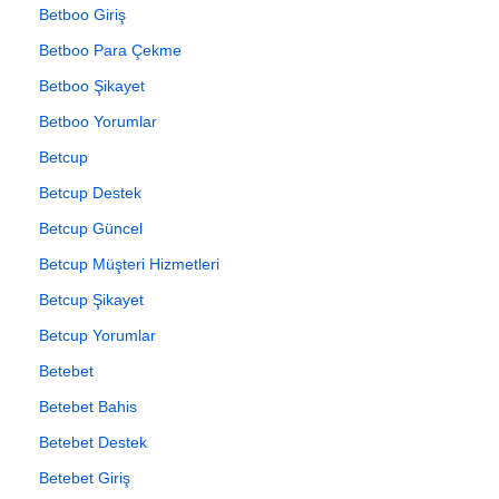
Betboo Giriş
Betboo Para Çekme
Betboo Şikayet
Betboo Yorumlar
Betcup
Betcup Destek
Betcup Güncel
Betcup Müşteri Hizmetleri
Betcup Şikayet
Betcup Yorumlar
Betebet
Betebet Bahis
Betebet Destek
Betebet Giriş