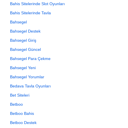
Bahis Sitelerinde Slot Oyunları
Bahis Sitelerinde Tavla
Bahsegel
Bahsegel Destek
Bahsegel Giriş
Bahsegel Güncel
Bahsegel Para Çekme
Bahsegel Yeni
Bahsegel Yorumlar
Bedava Tavla Oyunları
Bet Siteleri
Betboo
Betboo Bahis
Betboo Destek