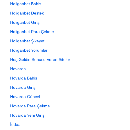
Holiganbet Bahis
Holiganbet Destek
Holiganbet Giriş
Holiganbet Para Çekme
Holiganbet Şikayet
Holiganbet Yorumlar
Hoş Geldin Bonusu Veren Siteler
Hovarda
Hovarda Bahis
Hovarda Giriş
Hovarda Güncel
Hovarda Para Çekme
Hovarda Yeni Giriş
İddaa