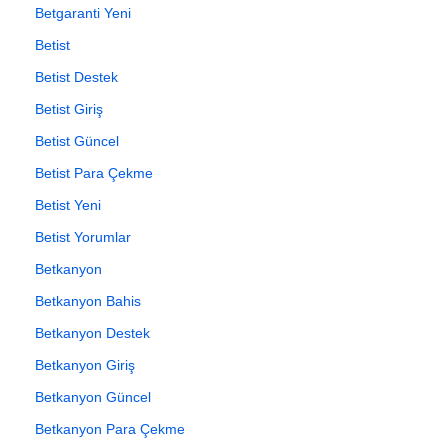
Betgaranti Yeni
Betist
Betist Destek
Betist Giriş
Betist Güncel
Betist Para Çekme
Betist Yeni
Betist Yorumlar
Betkanyon
Betkanyon Bahis
Betkanyon Destek
Betkanyon Giriş
Betkanyon Güncel
Betkanyon Para Çekme