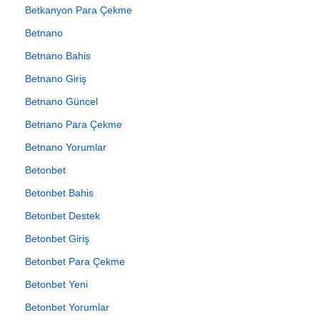
Betkanyon Para Çekme
Betnano
Betnano Bahis
Betnano Giriş
Betnano Güncel
Betnano Para Çekme
Betnano Yorumlar
Betonbet
Betonbet Bahis
Betonbet Destek
Betonbet Giriş
Betonbet Para Çekme
Betonbet Yeni
Betonbet Yorumlar