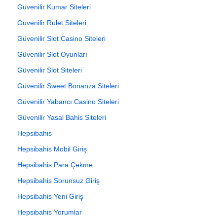
Güvenilir Kumar Siteleri
Güvenilir Rulet Siteleri
Güvenilir Slot Casino Siteleri
Güvenilir Slot Oyunları
Güvenilir Slot Siteleri
Güvenilir Sweet Bonanza Siteleri
Güvenilir Yabancı Casino Siteleri
Güvenilir Yasal Bahis Siteleri
Hepsibahis
Hepsibahis Mobil Giriş
Hepsibahis Para Çekme
Hepsibahis Sorunsuz Giriş
Hepsibahis Yeni Giriş
Hepsibahis Yorumlar