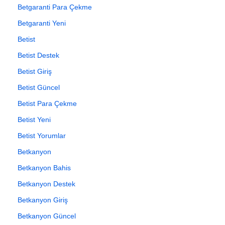
Betgaranti Para Çekme
Betgaranti Yeni
Betist
Betist Destek
Betist Giriş
Betist Güncel
Betist Para Çekme
Betist Yeni
Betist Yorumlar
Betkanyon
Betkanyon Bahis
Betkanyon Destek
Betkanyon Giriş
Betkanyon Güncel