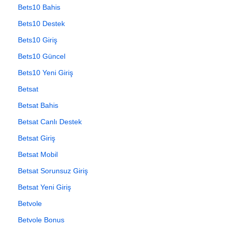
Bets10 Bahis
Bets10 Destek
Bets10 Giriş
Bets10 Güncel
Bets10 Yeni Giriş
Betsat
Betsat Bahis
Betsat Canlı Destek
Betsat Giriş
Betsat Mobil
Betsat Sorunsuz Giriş
Betsat Yeni Giriş
Betvole
Betvole Bonus