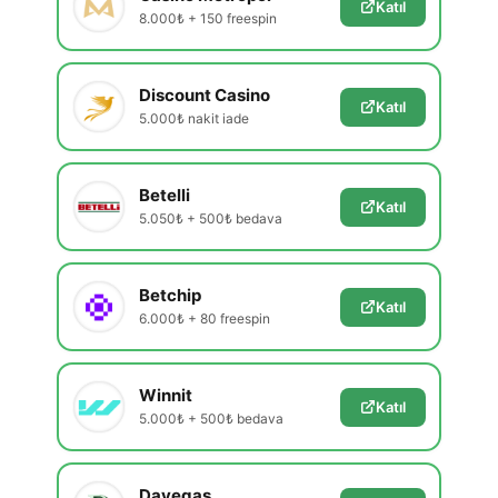
Katıl
8.000₺ + 150 freespin
Discount Casino
Katıl
5.000₺ nakit iade
Betelli
Katıl
5.050₺ + 500₺ bedava
Betchip
Katıl
6.000₺ + 80 freespin
Winnit
Katıl
5.000₺ + 500₺ bedava
Davegas