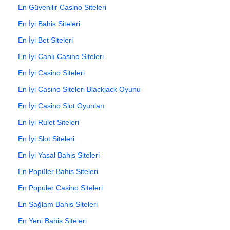
En Güvenilir Casino Siteleri
En İyi Bahis Siteleri
En İyi Bet Siteleri
En İyi Canlı Casino Siteleri
En İyi Casino Siteleri
En İyi Casino Siteleri Blackjack Oyunu
En İyi Casino Slot Oyunları
En İyi Rulet Siteleri
En İyi Slot Siteleri
En İyi Yasal Bahis Siteleri
En Popüler Bahis Siteleri
En Popüler Casino Siteleri
En Sağlam Bahis Siteleri
En Yeni Bahis Siteleri