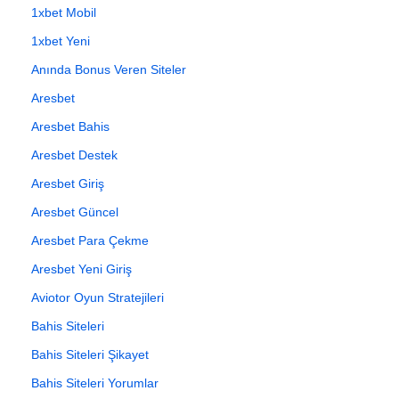
1xbet Mobil
1xbet Yeni
Anında Bonus Veren Siteler
Aresbet
Aresbet Bahis
Aresbet Destek
Aresbet Giriş
Aresbet Güncel
Aresbet Para Çekme
Aresbet Yeni Giriş
Aviotor Oyun Stratejileri
Bahis Siteleri
Bahis Siteleri Şikayet
Bahis Siteleri Yorumlar