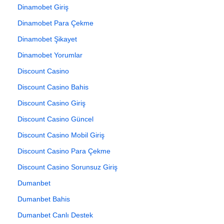
Dinamobet Giriş
Dinamobet Para Çekme
Dinamobet Şikayet
Dinamobet Yorumlar
Discount Casino
Discount Casino Bahis
Discount Casino Giriş
Discount Casino Güncel
Discount Casino Mobil Giriş
Discount Casino Para Çekme
Discount Casino Sorunsuz Giriş
Dumanbet
Dumanbet Bahis
Dumanbet Canlı Destek