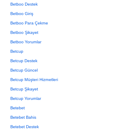
Betboo Destek
Betboo Giriş
Betboo Para Çekme
Betboo Şikayet
Betboo Yorumlar
Betcup
Betcup Destek
Betcup Güncel
Betcup Müşteri Hizmetleri
Betcup Şikayet
Betcup Yorumlar
Betebet
Betebet Bahis
Betebet Destek