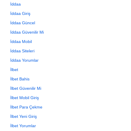
İddaa
İddaa Giriş
İddaa Güncel
İddaa Güvenilir Mi
İddaa Mobil
İddaa Siteleri
İddaa Yorumlar
İlbet
İlbet Bahis
İlbet Güvenilir Mi
İlbet Mobil Giriş
İlbet Para Çekme
İlbet Yeni Giriş
İlbet Yorumlar