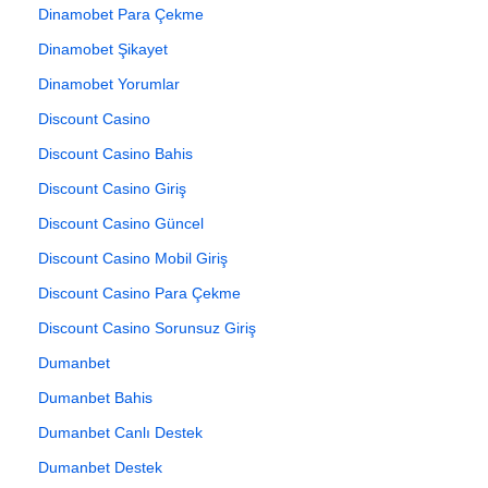
Dinamobet Para Çekme
Dinamobet Şikayet
Dinamobet Yorumlar
Discount Casino
Discount Casino Bahis
Discount Casino Giriş
Discount Casino Güncel
Discount Casino Mobil Giriş
Discount Casino Para Çekme
Discount Casino Sorunsuz Giriş
Dumanbet
Dumanbet Bahis
Dumanbet Canlı Destek
Dumanbet Destek