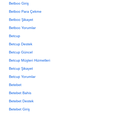
Betboo Giriş
Betboo Para Çekme
Betboo Şikayet
Betboo Yorumlar
Betcup
Betcup Destek
Betcup Güncel
Betcup Müşteri Hizmetleri
Betcup Şikayet
Betcup Yorumlar
Betebet
Betebet Bahis
Betebet Destek
Betebet Giriş