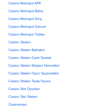
Casino Metropol APK
Casino Metropol Bahis
Casino Metropol Giriş
Casino Metropol Güncel
Casino Metropol Twitter
Casino Siteleri
Casino Siteleri Bahisleri
Casino Siteleri Canlı Destek
Casino Siteleri Müşteri Hizmetleri
Casino Siteleri Oyun Seçenekleri
Casino Siteleri Tavla Oyunu
Casino Slot Oyunları
Casino Slot Siteleri
Casinomaxi