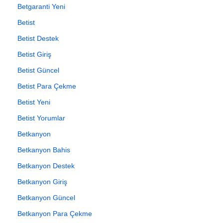
Betgaranti Yeni
Betist
Betist Destek
Betist Giriş
Betist Güncel
Betist Para Çekme
Betist Yeni
Betist Yorumlar
Betkanyon
Betkanyon Bahis
Betkanyon Destek
Betkanyon Giriş
Betkanyon Güncel
Betkanyon Para Çekme