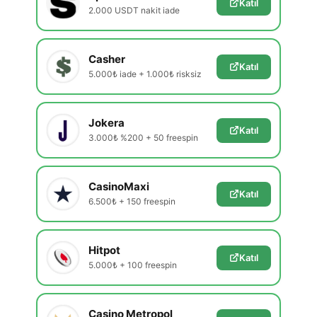
Katıl
2.000 USDT nakit iade
Casher
Katıl
5.000₺ iade + 1.000₺ risksiz
Jokera
Katıl
3.000₺ %200 + 50 freespin
CasinoMaxi
Katıl
6.500₺ + 150 freespin
Hitpot
Katıl
5.000₺ + 100 freespin
Casino Metropol