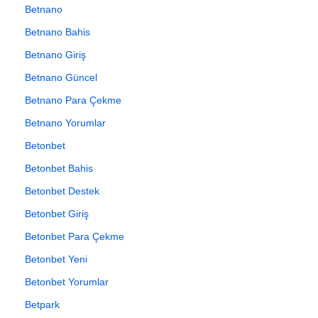
Betnano
Betnano Bahis
Betnano Giriş
Betnano Güncel
Betnano Para Çekme
Betnano Yorumlar
Betonbet
Betonbet Bahis
Betonbet Destek
Betonbet Giriş
Betonbet Para Çekme
Betonbet Yeni
Betonbet Yorumlar
Betpark