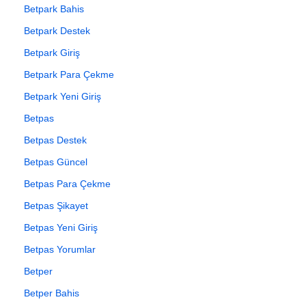
Betpark Bahis
Betpark Destek
Betpark Giriş
Betpark Para Çekme
Betpark Yeni Giriş
Betpas
Betpas Destek
Betpas Güncel
Betpas Para Çekme
Betpas Şikayet
Betpas Yeni Giriş
Betpas Yorumlar
Betper
Betper Bahis