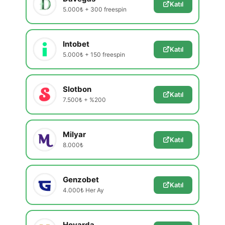
Katıl
5.000₺ + 300 freespin
Intobet
Katıl
5.000₺ + 150 freespin
Slotbon
Katıl
7.500₺ + %200
Milyar
Katıl
8.000₺
Genzobet
Katıl
4.000₺ Her Ay
Hovarda