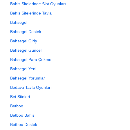
Bahis Sitelerinde Slot Oyunları
Bahis Sitelerinde Tavla
Bahsegel
Bahsegel Destek
Bahsegel Giriş
Bahsegel Güncel
Bahsegel Para Çekme
Bahsegel Yeni
Bahsegel Yorumlar
Bedava Tavla Oyunları
Bet Siteleri
Betboo
Betboo Bahis
Betboo Destek