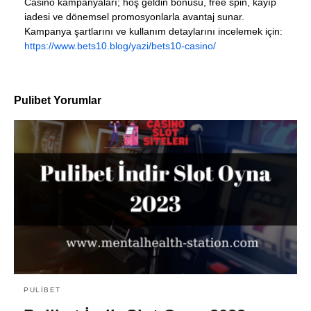
Casino kampanyaları; hoş geldin bonusu, free spin, kayıp
iadesi ve dönemsel promosyonlarla avantaj sunar.
Kampanya şartlarını ve kullanım detaylarını incelemek için:
https://www.bets10.blog/yazi/bets10-casino/
Pulibet Yorumlar
PULIBET