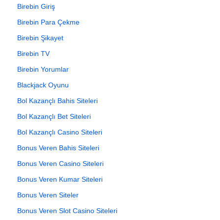
Birebin Giriş
Birebin Para Çekme
Birebin Şikayet
Birebin TV
Birebin Yorumlar
Blackjack Oyunu
Bol Kazançlı Bahis Siteleri
Bol Kazançlı Bet Siteleri
Bol Kazançlı Casino Siteleri
Bonus Veren Bahis Siteleri
Bonus Veren Casino Siteleri
Bonus Veren Kumar Siteleri
Bonus Veren Siteler
Bonus Veren Slot Casino Siteleri