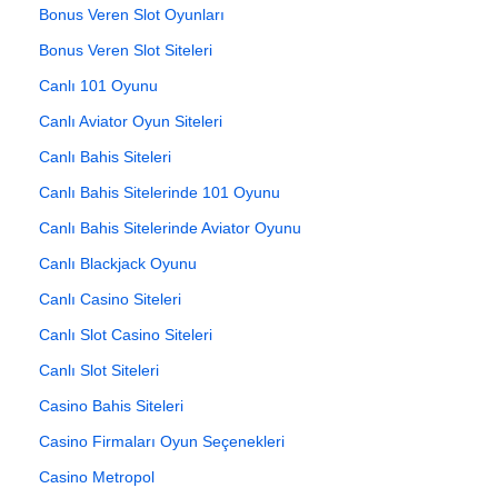
Bonus Veren Slot Oyunları
Bonus Veren Slot Siteleri
Canlı 101 Oyunu
Canlı Aviator Oyun Siteleri
Canlı Bahis Siteleri
Canlı Bahis Sitelerinde 101 Oyunu
Canlı Bahis Sitelerinde Aviator Oyunu
Canlı Blackjack Oyunu
Canlı Casino Siteleri
Canlı Slot Casino Siteleri
Canlı Slot Siteleri
Casino Bahis Siteleri
Casino Firmaları Oyun Seçenekleri
Casino Metropol