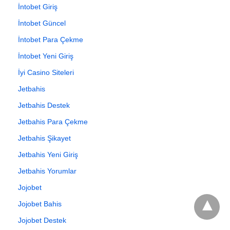
İntobet Giriş
İntobet Güncel
İntobet Para Çekme
İntobet Yeni Giriş
İyi Casino Siteleri
Jetbahis
Jetbahis Destek
Jetbahis Para Çekme
Jetbahis Şikayet
Jetbahis Yeni Giriş
Jetbahis Yorumlar
Jojobet
Jojobet Bahis
Jojobet Destek