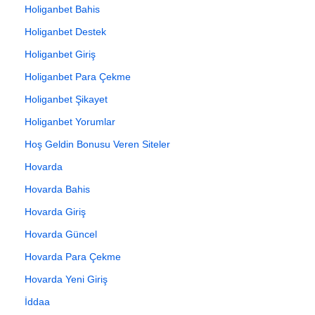
Holiganbet Bahis
Holiganbet Destek
Holiganbet Giriş
Holiganbet Para Çekme
Holiganbet Şikayet
Holiganbet Yorumlar
Hoş Geldin Bonusu Veren Siteler
Hovarda
Hovarda Bahis
Hovarda Giriş
Hovarda Güncel
Hovarda Para Çekme
Hovarda Yeni Giriş
İddaa